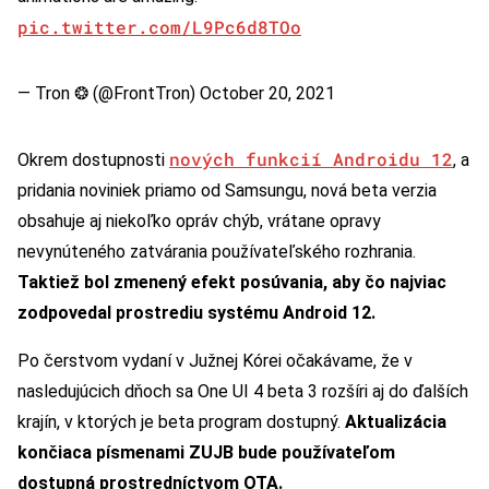
pic.twitter.com/L9Pc6d8TOo
— Tron ❂ (@FrontTron)
October 20, 2021
nových funkcií Androidu 12
Okrem dostupnosti
, a
pridania noviniek priamo od Samsungu, nová beta verzia
obsahuje aj niekoľko opráv chýb, vrátane opravy
nevynúteného zatvárania používateľského rozhrania.
Taktiež bol zmenený efekt posúvania, aby čo najviac
zodpovedal prostrediu systému Android 12.
Po čerstvom vydaní v Južnej Kórei očakávame, že v
nasledujúcich dňoch sa One UI 4 beta 3 rozšíri aj do ďalších
krajín, v ktorých je beta program dostupný.
Aktualizácia
končiaca písmenami ZUJB bude používateľom
dostupná prostredníctvom OTA.