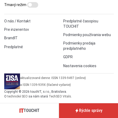
Tmavý režim
O nás / Kontakt
Predplatné časopisu
TOUCHIT
Pre inzerentov
Podmienky používania webu
BrandIT
Podmienky predaja
Predplatné
predplatného
GDPR
Nastavenia cookies
aktualizované denne: ISSN 1339-9497 (online)
a ISSN 1339-939X (tlačené vydanie)
Copyright © 2026 touchIT, s.r.o., Bratislava.
O
technické SEO
sa nám stará
TechSEO Vitals
.
TOUCHIT
Rýchle správy