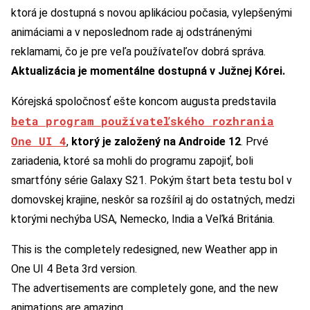
ktorá je dostupná s novou aplikáciou počasia, vylepšenými
animáciami a v neposlednom rade aj odstránenými
reklamami, čo je pre veľa používateľov dobrá správa.
Aktualizácia je momentálne dostupná v Južnej Kórei.
Kórejská spoločnosť ešte koncom augusta predstavila
beta program používateľského rozhrania
One UI 4
,
ktorý je založený na Androide 12
. Prvé
zariadenia, ktoré sa mohli do programu zapojiť, boli
smartfóny série Galaxy S21. Pokým štart beta testu bol v
domovskej krajine, neskôr sa rozšíril aj do ostatných, medzi
ktorými nechýba USA, Nemecko, India a Veľká Británia.
This is the completely redesigned, new Weather app in
One UI 4 Beta 3rd version.
The advertisements are completely gone, and the new
animations are amazing.