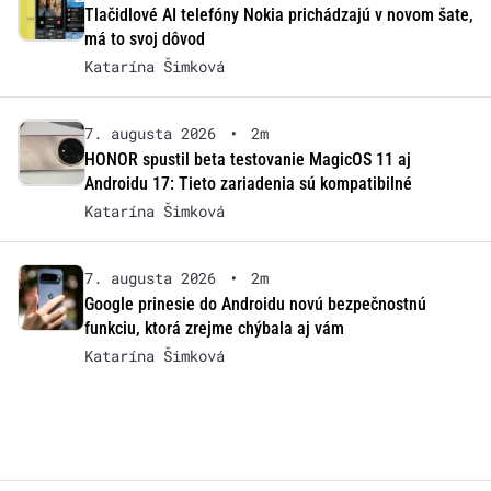
Tlačidlové AI telefóny Nokia prichádzajú v novom šate,
má to svoj dôvod
Katarína Šimková
7. augusta 2026
•
2m
HONOR spustil beta testovanie MagicOS 11 aj
Androidu 17: Tieto zariadenia sú kompatibilné
Katarína Šimková
7. augusta 2026
•
2m
Google prinesie do Androidu novú bezpečnostnú
funkciu, ktorá zrejme chýbala aj vám
Katarína Šimková