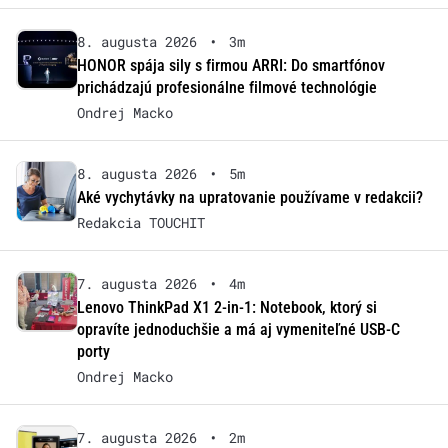
8. augusta 2026
•
3m
HONOR spája sily s firmou ARRI: Do smartfónov
prichádzajú profesionálne filmové technológie
Ondrej Macko
8. augusta 2026
•
5m
Aké vychytávky na upratovanie používame v redakcii?
Redakcia TOUCHIT
7. augusta 2026
•
4m
Lenovo ThinkPad X1 2-in-1: Notebook, ktorý si
opravíte jednoduchšie a má aj vymeniteľné USB-C
porty
Ondrej Macko
7. augusta 2026
•
2m