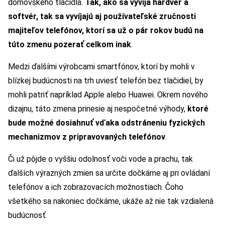
domovského tlačidla.
Tak, ako sa vyvíja hardvér a
softvér, tak sa vyvíjajú aj používateľské zručnosti
majiteľov telefónov, ktorí sa už o pár rokov
budú
na
túto zmenu pozerať celkom inak
.
Medzi ďalšími výrobcami smartfónov, ktorí by mohli v
blízkej budúcnosti na trh uviesť telefón bez tlačidiel, by
mohli patriť napríklad Apple alebo Huawei. Okrem nového
dizajnu, táto zmena prinesie aj nespočetné výhody,
ktoré
bude možné dosiahnuť vďaka odstráneniu fyzických
mechanizmov z pripravovaných telefónov
.
Či už pôjde o vyššiu odolnosť voči vode a prachu, tak
ďalších výrazných zmien sa určite dočkáme aj pri ovládaní
telefónov a ich zobrazovacích možnostiach. Čoho
všetkého sa nakoniec dočkáme, ukáže až nie tak vzdialená
budúcnosť.