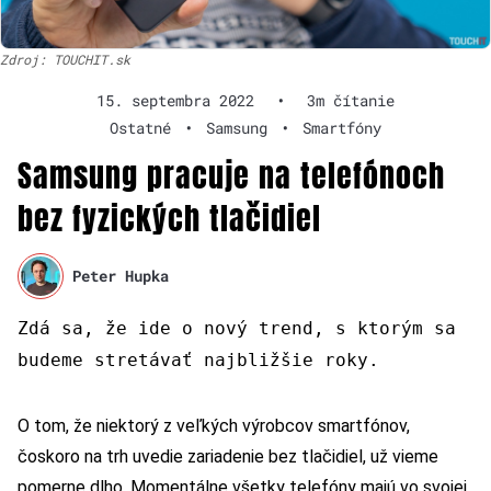
Zdroj: TOUCHIT.sk
15. septembra 2022
•
3m čítanie
Ostatné
•
Samsung
•
Smartfóny
Samsung pracuje na telefónoch
bez fyzických tlačidiel
Peter Hupka
Zdá sa, že ide o nový trend, s ktorým sa
budeme stretávať najbližšie roky.
O tom, že niektorý z veľkých výrobcov smartfónov,
čoskoro na trh uvedie zariadenie bez tlačidiel, už vieme
pomerne dlho. Momentálne všetky telefóny majú vo svojej