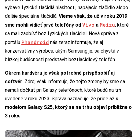
výbave fyzické tlačidlá hlasitosti, napájacie tlačidlo alebo
ďalšie špeciálne tlačidlá.
Vieme však, že už v roku 2019
Vivo
Meizu
sme mohli vidieť prvé telefóny od
a
, ktoré
sa mali zaobísť bez fyzických tlačidiel. Nová správa z
Phandroid
portálu
nás teraz informuje, že aj
konzervatívny výrobca, akým Samsung je, sa chystá v
blízkej budúcnosti predstaviť beztlačidlový telefón.
Okrem hardvéru je však potrebné prispôsobiť aj
softvér
. Zdroj však informuje, že tejto zmeny by sme sa
nemali dočkať pri Galaxy telefónoch, ktoré budú na trh
uvedené v roku 2023. Správa naznačuje, že príde až
s
modelom Galaxy S25, ktorý sa na trhu objaví približne o
3 roky.