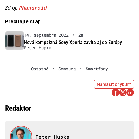
Phandroid
Zdroj:
Prečítajte si aj
:
14. septembra 2022
•
2m
Nová kompaktná Sony Xperia zavíta aj do Európy
Peter Hupka
Ostatné
•
Samsung
•
Smartfóny
Nahlásiť chybu
Redaktor
Peter Hupka