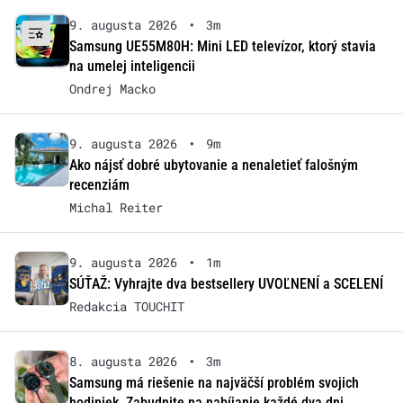
9. augusta 2026
•
3m
Samsung UE55M80H: Mini LED televízor, ktorý stavia
na umelej inteligencii
Ondrej Macko
9. augusta 2026
•
9m
Ako nájsť dobré ubytovanie a nenaletieť falošným
recenziám
Michal Reiter
9. augusta 2026
•
1m
SÚŤAŽ: Vyhrajte dva bestsellery UVOĽNENÍ a SCELENÍ
Redakcia TOUCHIT
8. augusta 2026
•
3m
Samsung má riešenie na najväčší problém svojich
hodiniek. Zabudnite na nabíjanie každé dva dni