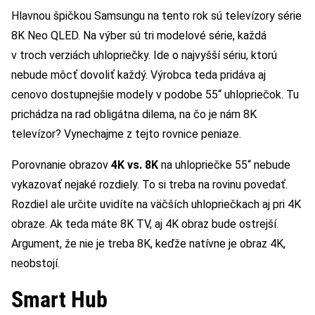
Hlavnou špičkou Samsungu na tento rok sú televízory série
8K Neo QLED. Na výber sú tri modelové série, každá
v troch verziách uhlopriečky. Ide o najvyšší sériu, ktorú
nebude môcť dovoliť každý. Výrobca teda pridáva aj
cenovo dostupnejšie modely v podobe 55“ uhlopriečok. Tu
prichádza na rad obligátna dilema, na čo je nám 8K
televízor? Vynechajme z tejto rovnice peniaze.
Porovnanie obrazov
4K vs. 8K
na uhlopriečke 55“ nebude
vykazovať nejaké rozdiely. To si treba na rovinu povedať.
Rozdiel ale určite uvidíte na väčších uhlopriečkach aj pri 4K
obraze. Ak teda máte 8K TV, aj 4K obraz bude ostrejší.
Argument, že nie je treba 8K, keďže natívne je obraz 4K,
neobstojí.
Smart Hub