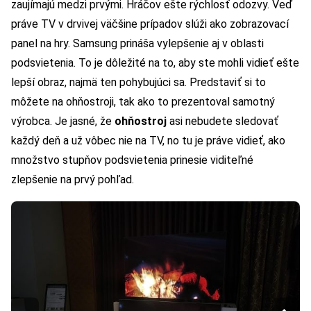
zaujímajú medzi prvými. Hráčov ešte rýchlosť odozvy. Veď
práve TV v drvivej väčšine prípadov slúži ako zobrazovací
panel na hry. Samsung prináša vylepšenie aj v oblasti
podsvietenia. To je dôležité na to, aby ste mohli vidieť ešte
lepší obraz, najmä ten pohybujúci sa. Predstaviť si to
môžete na ohňostroji, tak ako to prezentoval samotný
výrobca. Je jasné, že
ohňostroj
asi nebudete sledovať
každý deň a už vôbec nie na TV, no tu je práve vidieť, ako
množstvo stupňov podsvietenia prinesie viditeľné
zlepšenie na prvý pohľad.