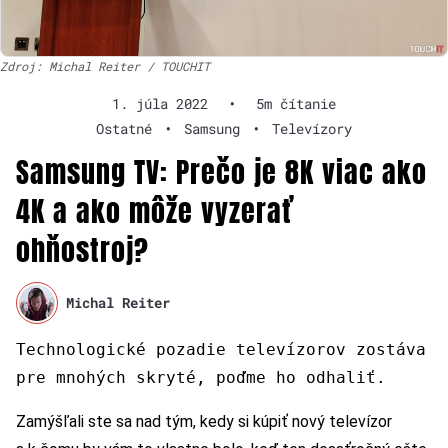
Zdroj: Michal Reiter / TOUCHIT
1. júla 2022
•
5m čítanie
Ostatné
•
Samsung
•
Televízory
Samsung TV: Prečo je 8K viac ako
4K a ako môže vyzerať
ohňostroj?
Michal Reiter
Technologické pozadie televízorov zostáva
pre mnohých skryté, poďme ho odhaliť.
Zamýšľali ste sa nad tým, kedy si kúpiť nový televízor