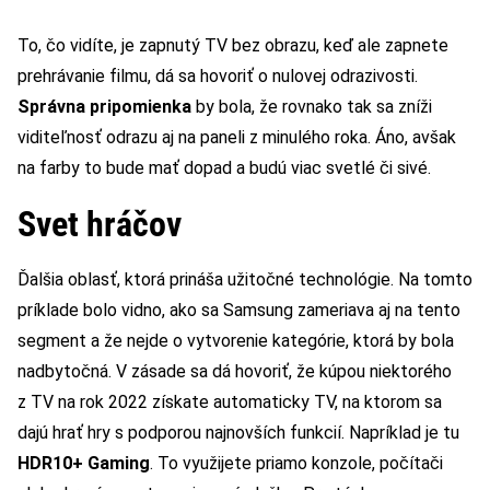
To, čo vidíte, je zapnutý TV bez obrazu, keď ale zapnete
prehrávanie filmu, dá sa hovoriť o nulovej odrazivosti.
Správna pripomienka
by bola, že rovnako tak sa zníži
viditeľnosť odrazu aj na paneli z minulého roka. Áno, avšak
na farby to bude mať dopad a budú viac svetlé či sivé.
Svet hráčov
Ďalšia oblasť, ktorá prináša užitočné technológie. Na tomto
príklade bolo vidno, ako sa Samsung zameriava aj na tento
segment a že nejde o vytvorenie kategórie, ktorá by bola
nadbytočná. V zásade sa dá hovoriť, že kúpou niektorého
z TV na rok 2022 získate automaticky TV, na ktorom sa
dajú hrať hry s podporou najnovších funkcií. Napríklad je tu
HDR10+ Gaming
. To využijete priamo konzole, počítači