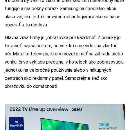
a k čomu by vám to vlastne bolo, keď ten desaťročný ešte
funguje a má pekný obraz? Samsung na špeciálnej akcii
ukazoval, ako je to s novými technológiami a ako sa na ne
pozerať a to doslova.
Hlavná vízia firmy je „obrazovka pre každého“. Z ponuky je
to vidieť, najmä po tom, čo všetko sme videli na vlastné
oči. Máte tu televízor, ktorý môžete mať na záhrade alebo
vonku, či vo výklade predajne, v hoteloch ako zobrazovaciu
jednotku na celoročné používanie alebo v nákupných
centrách ako reklamný panel. Samozrejme tiež ako
obrazovku do domácnosti.