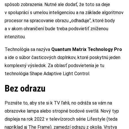
spôsob zobrazenia. Nutné ale dodať, že toto sa deje
v spolupráci s umelou inteligenciou a na základe algoritmov
procesor na spracovanie obrazu „odhaduje“, ktoré body
a v akom ohraničení bude treba podsvietiť zníženou
intenzitou.
Technológia sa nazýva
Quantum Matrix Technology Pro
a ide o súbor časticových doplnkov, ktoré poskytnú jeden
komplexný výsledok. Za oblasť podsvietenia je tu
technológia Shape Adaptive Light Control.
Bez odrazu
Poznáte to, aby ste si k TV ľahli, no odráža sa vám na
obrazovke lampa alebo stropné bodové svetlá. Nový typ
displeja na rok 2022 v televízoroch série Lifestyle (teda
napríklad aj The Frame). zamedzí odrazu z okolia. Vrstva