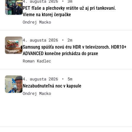
4. augusta 2026
•
3m
PET fľaše a plechovky vrátite už aj pri tankovaní.
Vieme na ktorej čerpačke
Ondrej Macko
4. augusta 2026
•
2m
Samsung spúšťa novú éru HDR v televízoroch. HDR10+
ADVANCED konečne prichádza do praxe
Roman Kadlec
4. augusta 2026
•
5m
Nezabudnuteľná noc v kapsule
Ondrej Macko