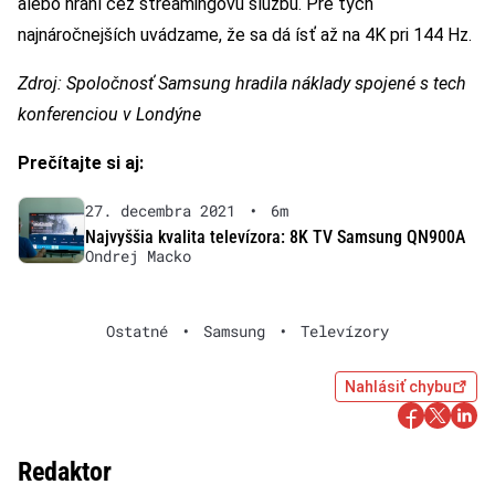
alebo hraní cez streamingovú službu. Pre tých
najnáročnejších uvádzame, že sa dá ísť až na 4K pri 144 Hz.
Zdroj: Spoločnosť Samsung hradila náklady spojené s tech
konferenciou v Londýne
Prečítajte si aj:
27. decembra 2021
•
6m
Najvyššia kvalita televízora: 8K TV Samsung QN900A
Ondrej Macko
Ostatné
•
Samsung
•
Televízory
Nahlásiť chybu
Redaktor