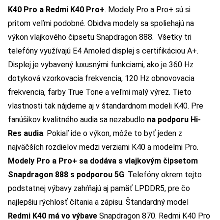
K40 Pro a Redmi K40 Pro+
. Modely Pro a Pro+ sú si
pritom veľmi podobné. Obidva modely sa spoliehajú na
výkon vlajkového čipsetu Snapdragon 888.
Všetky tri
telefóny využívajú E4 Amoled displej s certifikáciou A+.
Displej je vybavený luxusnými funkciami, ako je 360 ​​Hz
dotyková vzorkovacia frekvencia, 120 Hz obnovovacia
frekvencia, farby True Tone a veľmi malý výrez. Tieto
vlastnosti tak nájdeme aj v štandardnom modeli K40. Pre
fanúšikov kvalitného audia sa nezabudlo
na podporu Hi-
Res audia
.
Pokiaľ ide o výkon, môže to byť jeden z
najväčších rozdielov medzi verziami K40 a modelmi Pro.
Modely Pro a Pro+ sa dodáva s vlajkovým čipsetom
Snapdragon 888 s podporou 5G
. Telefóny okrem tejto
podstatnej výbavy zahŕňajú aj pamäť LPDDR5, pre čo
najlepšiu rýchlosť čítania a zápisu. Štandardný model
Redmi K40 má vo výbave
Snapdragon 870
.
Redmi K40 Pro