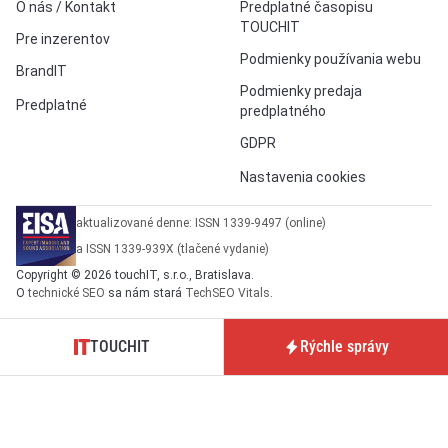
O nás / Kontakt
Predplatné časopisu
TOUCHIT
Pre inzerentov
Podmienky používania webu
BrandIT
Podmienky predaja
Predplatné
predplatného
GDPR
Nastavenia cookies
aktualizované denne: ISSN 1339-9497 (online)
a ISSN 1339-939X (tlačené vydanie)
Copyright © 2026 touchIT, s.r.o., Bratislava.
O
technické SEO
sa nám stará
TechSEO Vitals
.
TOUCHIT
Rýchle správy