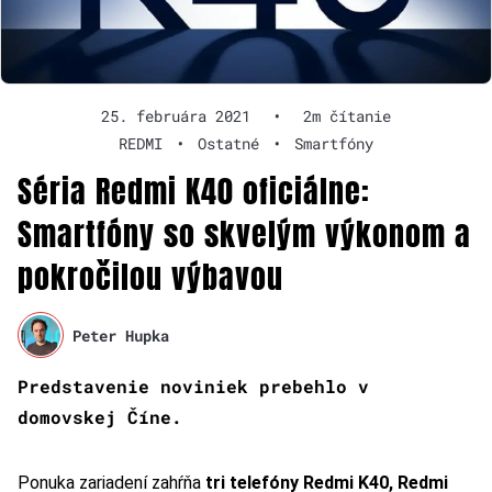
25. februára 2021
•
2m čítanie
REDMI
•
Ostatné
•
Smartfóny
Séria Redmi K40 oficiálne:
Smartfóny so skvelým výkonom a
pokročilou výbavou
Peter Hupka
Predstavenie noviniek prebehlo v
domovskej Číne.
Ponuka zariadení zahŕňa
tri telefóny Redmi K40, Redmi