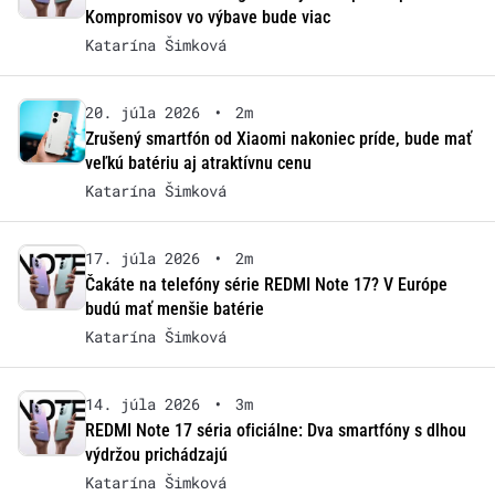
Kompromisov vo výbave bude viac
Katarína Šimková
20. júla 2026
•
2m
Zrušený smartfón od Xiaomi nakoniec príde, bude mať
veľkú batériu aj atraktívnu cenu
Katarína Šimková
17. júla 2026
•
2m
Čakáte na telefóny série REDMI Note 17? V Európe
budú mať menšie batérie
Katarína Šimková
14. júla 2026
•
3m
REDMI Note 17 séria oficiálne: Dva smartfóny s dlhou
výdržou prichádzajú
Katarína Šimková