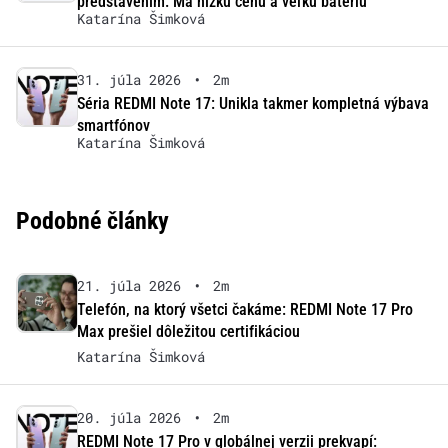
predstavením: Má nízku cenu a veľkú batériu
Katarína Šimková
31. júla 2026
•
2m
Séria REDMI Note 17: Unikla takmer kompletná výbava
smartfónov
Katarína Šimková
Podobné články
21. júla 2026
•
2m
Telefón, na ktorý všetci čakáme: REDMI Note 17 Pro
Max prešiel dôležitou certifikáciou
Katarína Šimková
20. júla 2026
•
2m
REDMI Note 17 Pro v globálnej verzii prekvapí: