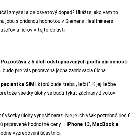
äčší zmysel a celosvetový dopad? Ukážte, ako vám to
ému jobu s pridanou hodnotou v Siemens Healthineers
teľov a lídrov v tejto oblasti.
.
Pozostáva z 5 úloh odstupňovaných podľa náročnosti
.
, bude pre vás pripravená jedna zahrievacia úloha.
 pacientka SIMI
, ktorú bude treba „liečiť“. K jej liečbe
pretože všetky úlohy sa budú týkať záchrany životov
 všetky úlohy vyriešiť naraz. Nie je ich však potrebné riešiť
 sú pripravené hodnotné ceny –
iPhone 13, MacBook a
hodne vyžrebovaní účastníci.