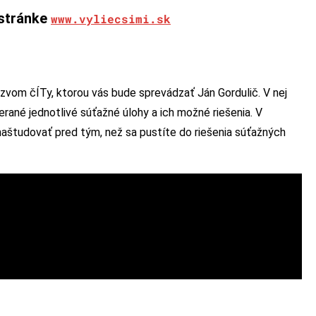
 stránke
www.vyliecsimi.sk
ázvom čÍTy, ktorou vás bude sprevádzať Ján Gordulič. V nej
ané jednotlivé súťažné úlohy a ich možné riešenia. V
naštudovať pred tým, než sa pustíte do riešenia súťažných