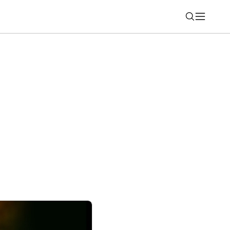
Nájsť
kupné správanie Slovákov: Predaj
 strojnásobil