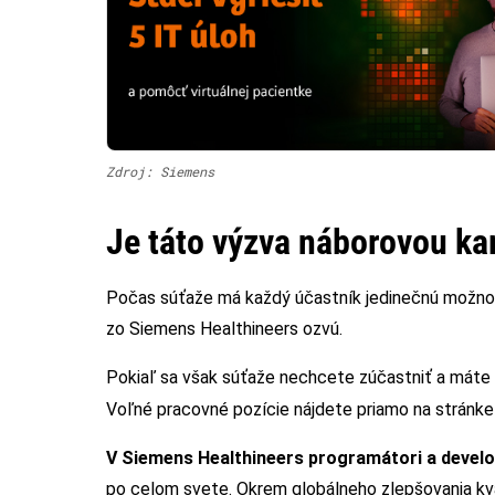
Zdroj: Siemens
Je táto výzva náborovou 
Počas súťaže má každý účastník jedinečnú možnosť
zo Siemens Healthineers ozvú.
Pokiaľ sa však súťaže nechcete zúčastniť a máte 
Voľné pracovné pozície nájdete priamo na stránk
V Siemens Healthineers programátori a devel
po celom svete. Okrem globálneho zlepšovania kval