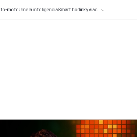
uto-moto
Umelá inteligencia
Smart hodinky
Viac
HLO BY VÁS ZAUJÍMAŤ
lačové správy
1. augusta 2026
•
3m
ADÁVANIA
Horúčavy menia ná
klimatizácií takmer
Zadajte frázu pre vyhľadanie
Ondrej Macko