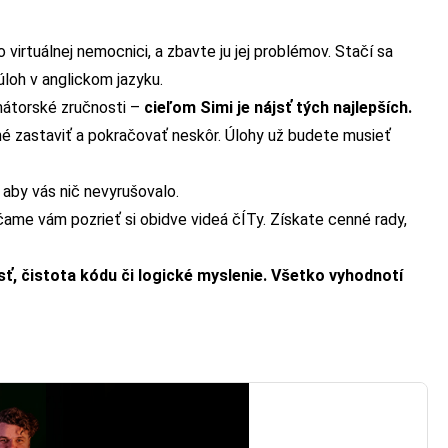
 virtuálnej nemocnici, a zbavte ju jej problémov. Stačí sa
úloh v anglickom jazyku.
mátorské zručnosti –
cieľom Simi je nájsť tých najlepších.
né zastaviť a pokračovať neskôr. Úlohy už budete musieť
 aby vás nič nevyrušovalo.
čame vám pozrieť si obidve videá čÍTy. Získate cenné rady,
ť, čistota kódu či logické myslenie. Všetko vyhodnotí