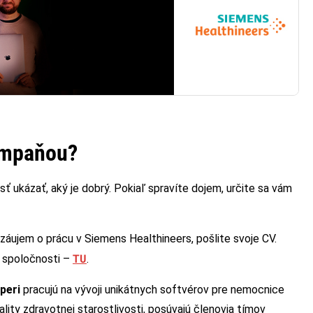
kampaňou?
 ukázať, aký je dobrý. Pokiaľ spravíte dojem, určite sa vám
záujem o prácu v Siemens Healthineers, pošlite svoje CV.
TU
e spoločnosti –
.
operi
pracujú na vývoji unikátnych softvérov pre nemocnice
ity zdravotnej starostlivosti, posúvajú členovia tímov