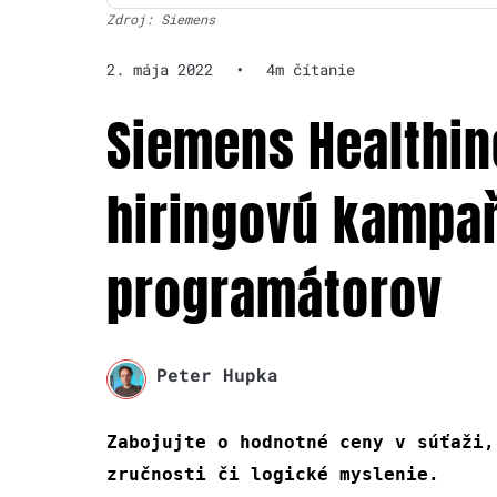
Zdroj: Siemens
2. mája 2022
•
4m čítanie
Siemens Healthin
hiringovú kampaň
programátorov
Peter Hupka
Zabojujte o hodnotné ceny v súťaži,
zručnosti či logické myslenie.