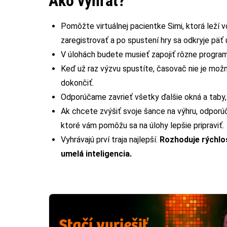
Ako vyhrať?
Pomôžte virtuálnej pacientke Simi, ktorá leží vo
zaregistrovať a po spustení hry sa odkryje päť 
V úlohách budete musieť zapojiť rôzne progra
Keď už raz výzvu spustíte, časovač nie je mož
dokončiť.
Odporúčame zavrieť všetky ďalšie okná a taby,
Ak chcete zvýšiť svoje šance na výhru, odporú
ktoré vám pomôžu sa na úlohy lepšie pripraviť.
Vyhrávajú prví traja najlepší.
Rozhoduje rýchlos
umelá inteligencia.