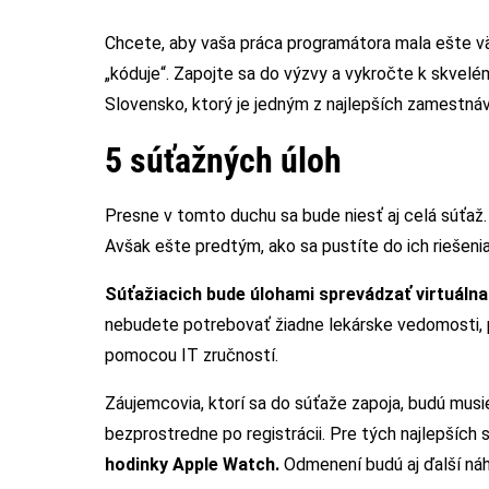
Chcete, aby vaša práca programátora mala ešte v
„kóduje“. Zapojte sa do výzvy a vykročte k skvel
Slovensko, ktorý je jedným z najlepších zamestnáva
5 súťažných úloh
Presne v tomto duchu sa bude niesť aj celá súťaž
Avšak ešte predtým, ako sa pustíte do ich riešenia
Súťažiacich bude úlohami sprevádzať virtuálna
nebudete potrebovať žiadne lekárske vedomosti, 
pomocou IT zručností.
Záujemcovia, ktorí sa do súťaže zapoja, budú musieť
bezprostredne po registrácii. Pre tých najlepších
hodinky Apple Watch.
Odmenení budú aj ďalší ná