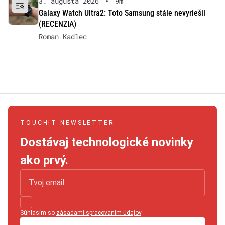
3. augusta 2026
•
9m
Galaxy Watch Ultra2: Toto Samsung stále nevyriešil
(RECENZIA)
Roman Kadlec
TOUCHIT NEWSLETTER
Dostávaj technologické novinky
ako prvý.
Súhlasím so
zásadami spracovaním údajov
.