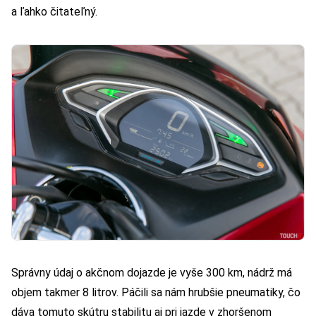
a ľahko čitateľný.
Správny údaj o akčnom dojazde je vyše 300 km, nádrž má
objem takmer 8 litrov. Páčili sa nám hrubšie pneumatiky, čo
dáva tomuto skútru stabilitu aj pri jazde v zhoršenom