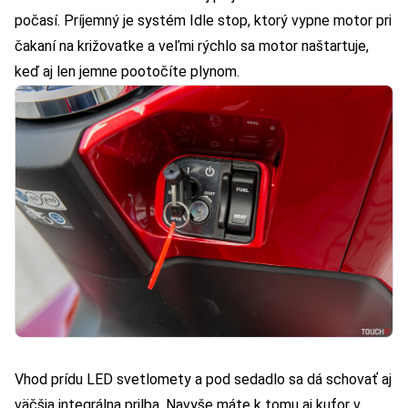
počasí. Príjemný je systém Idle stop, ktorý vypne motor pri
čakaní na križovatke a veľmi rýchlo sa motor naštartuje,
keď aj len jemne pootočíte plynom.
Vhod prídu LED svetlomety a pod sedadlo sa dá schovať aj
väčšia integrálna prilba. Navyše máte k tomu aj kufor v