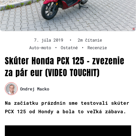
7. júla 2019
•
2m čítanie
Auto-moto
•
Ostatné
•
Recenzie
Skúter Honda PCX 125 – zvezenie
za pár eur (VIDEO TOUCHIT)
Ondrej Macko
Na začiatku prázdnin sme testovali skúter
PCX 125 od Hondy a bola to veľká zábava.