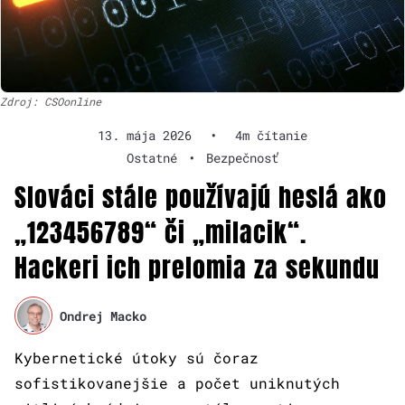
Zdroj: CSOonline
13. mája 2026
•
4m čítanie
Ostatné
•
Bezpečnosť
Slováci stále používajú heslá ako
„123456789“ či „milacik“.
Hackeri ich prelomia za sekundu
Ondrej Macko
Kybernetické útoky sú čoraz
sofistikovanejšie a počet uniknutých