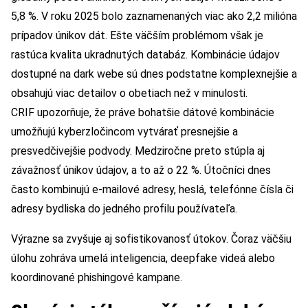
5,8 %. V roku 2025 bolo zaznamenaných viac ako 2,2 milióna
prípadov únikov dát. Ešte väčším problémom však je
rastúca kvalita ukradnutých databáz. Kombinácie údajov
dostupné na dark webe sú dnes podstatne komplexnejšie a
obsahujú viac detailov o obetiach než v minulosti.
CRIF upozorňuje, že práve bohatšie dátové kombinácie
umožňujú kyberzločincom vytvárať presnejšie a
presvedčivejšie podvody. Medziročne preto stúpla aj
závažnosť únikov údajov, a to až o 22 %. Útočníci dnes
často kombinujú e-mailové adresy, heslá, telefónne čísla či
adresy bydliska do jedného profilu používateľa.
Výrazne sa zvyšuje aj sofistikovanosť útokov. Čoraz väčšiu
úlohu zohráva umelá inteligencia, deepfake videá alebo
koordinované phishingové kampane.