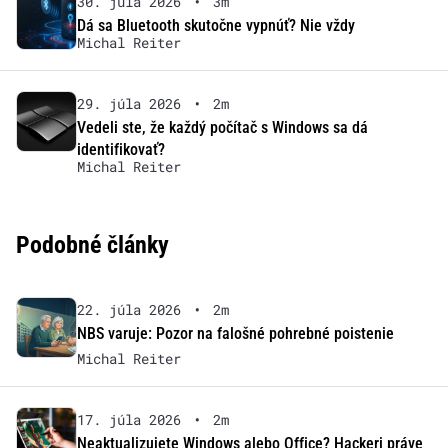
30. júla 2026
•
3m
Dá sa Bluetooth skutočne vypnúť? Nie vždy
Michal Reiter
29. júla 2026
•
2m
Vedeli ste, že každý počítač s Windows sa dá
identifikovať?
Michal Reiter
Podobné články
22. júla 2026
•
2m
NBS varuje: Pozor na falošné pohrebné poistenie
Michal Reiter
17. júla 2026
•
2m
Neaktualizujete Windows alebo Office? Hackeri práve