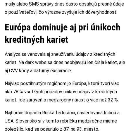
maily alebo SMS správy dnes často obsahujú presné údaje
o používateľovi, čo výrazne zvyšuje ich dôveryhodnosť.
Európa dominuje aj pri únikoch
kreditných kariet
Analýza sa venovala aj zneužívaniu údajov z kreditných
kariet. Na dark webe sa dnes neobjavujú len čísla kariet, ale
aj CVV kódy a dátumy exspirácie.
Najviac postihnutým regiónom je Európa, ktorá tvorí viac
ako 78 % všetkých prípadov únikov údajov z kreditných
kariet. Ide zároveň o medziročný nárast o viac než 32 %.
Najhoršie dopadla Ruská federácia, nasledovaná Indiou a
USA. Slovensko si v tomto rebríčku medziročne mierne
polepšilo, keď sa posunulo z 87. na 93. miesto.