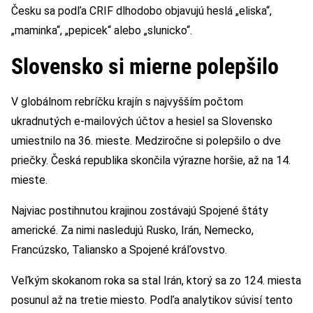
Česku sa podľa CRIF dlhodobo objavujú heslá „eliska“,
„maminka“, „pepicek“ alebo „slunicko“.
Slovensko si mierne polepšilo
V globálnom rebríčku krajín s najvyšším počtom
ukradnutých e-mailových účtov a hesiel sa Slovensko
umiestnilo na 36. mieste. Medziročne si polepšilo o dve
priečky. Česká republika skončila výrazne horšie, až na 14.
mieste.
Najviac postihnutou krajinou zostávajú Spojené štáty
americké. Za nimi nasledujú Rusko, Irán, Nemecko,
Francúzsko, Taliansko a Spojené kráľovstvo.
Veľkým skokanom roka sa stal Irán, ktorý sa zo 124. miesta
posunul až na tretie miesto. Podľa analytikov súvisí tento