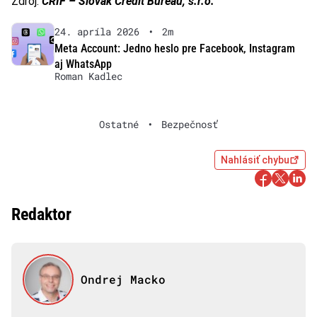
Zdroj:
CRIF – Slovak Credit Bureau, s.r.o.
24. apríla 2026
•
2m
Meta Account: Jedno heslo pre Facebook, Instagram
aj WhatsApp
Roman Kadlec
Ostatné
•
Bezpečnosť
Nahlásiť chybu
Redaktor
Ondrej Macko