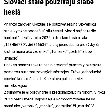
Slováci stále používajú slabé
heslá
Analýza zároveň ukazuje, že používatelia na Slovensku
stále výrazne podceňujú silu hesiel. Medzi najčastejšie
hacknuté heslá v roku 2025 patrili kombinácie ako
„123456789“, „66366636“, ale aj jednoduché prezývky či
krstné mená ako „adamko“, „tomasko“, „patrik“ alebo
„milacik“.
Hackeri dokážu takéto heslá prelomiť prakticky okamžite
pomocou automatizovaných nástrojov. Práve jednoduché
číselné kombinácie a bežné slová patria medzi
najrizikovejšie.
Zaujímavé je aj porovnanie s predchádzajúcim rokom. V roku
2024 patrili medzi najčastejšie kompromitované heslá
mená ako „veronika“, „monika“, „dominika“ či „martin“. V