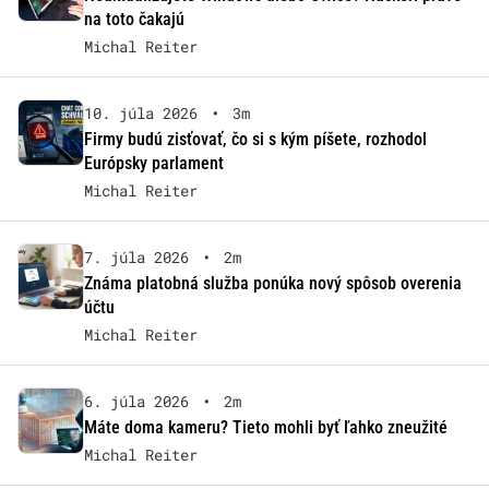
na toto čakajú
Michal Reiter
10. júla 2026
•
3m
Firmy budú zisťovať, čo si s kým píšete, rozhodol
Európsky parlament
Michal Reiter
7. júla 2026
•
2m
Známa platobná služba ponúka nový spôsob overenia
účtu
Michal Reiter
6. júla 2026
•
2m
Máte doma kameru? Tieto mohli byť ľahko zneužité
Michal Reiter