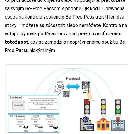
Ak prichádzate do objektu alebo na podujatie, preukážete
sa svojim Be-Free Passom v podobe QR kódu. Oprávnená
osoba na kontrolu zoskenuje Be-Free Pass a zistí len dva
stavy – môžete sa zúčastniť alebo nemôžete. Kontrola na
vstupe by mala podľa autorov mať právo
overiť si vašu
totožnosť
, aby sa zamedzilo neoprávnenému použitiu Be-
Free Passu niekým iným.