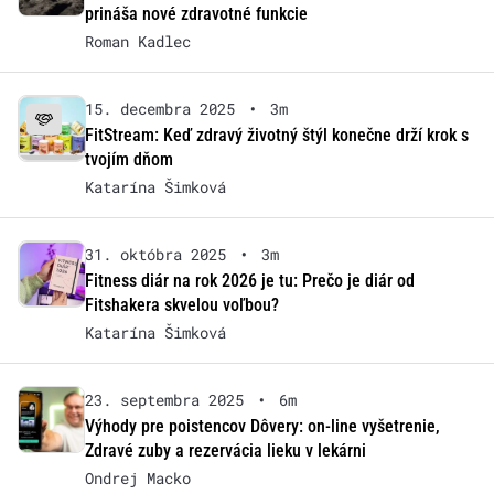
prináša nové zdravotné funkcie
Roman Kadlec
15. decembra 2025
•
3m
FitStream: Keď zdravý životný štýl konečne drží krok s
tvojím dňom
Katarína Šimková
31. októbra 2025
•
3m
Fitness diár na rok 2026 je tu: Prečo je diár od
Fitshakera skvelou voľbou?
Katarína Šimková
23. septembra 2025
•
6m
Výhody pre poistencov Dôvery: on-line vyšetrenie,
Zdravé zuby a rezervácia lieku v lekárni
Ondrej Macko