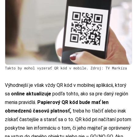
Takto by mohol vyzerať QR kód v mobile. Zdroj: TV Markíza
Výhodnejší je však vždy QR kód v mobilnej aplikácii, ktorý
sa
online aktualizuje
podľa tohto, ako sa pre daný región
menia pravidlá.
Papierový QR kód bude mať len
obmedzenú časovú platnosť,
treba ho tlačiť alebo inak
získať častejšie a starať sa o to. QR kód pri načítaní potom
poskytne len informáciu o tom, či jeho majiteľ je oprávnený
na vstup do daného objektu alebo nie – GO/NO GO. Ako