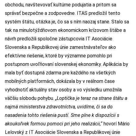
obchodu, navštevovať kultúrne podujatia a pritom sa
správať bezpečne a zodpovedne. ITAS predložil tento
systém štátu, otázka je, čo sa s ním naozaj stane. Stalo sa
tak na minulotýždňovom ekonomickom krízovom štábe a
návrh predložili spoločne zástupcovia IT Asociácie
Slovenska a Republikovej únie zamestnávateľov ako
efektívne riešenie, ktoré by významne pomohlo pri
postupnom uvoľňovaní slovenskej ekonomiky. Aplikácia by
mala byť dostupná zdarma pre každého na všetkých
mobilných platformách, dokázala by v reálnom čase
vyhodnotiť aktuálny stav osoby a vo výsledku umožnila
väčšiu slobodu pohybu.
„Loptička je teraz na strane štátu a
najmä ministerstva zdravotníctva, uvidíme, či sa do
nasadenia tohto riešenia pustí. Sme plne k dispozícii s
akoukoľvek formou pomoci pri jeho realizácii,“
hovorí Mário
Lelovský z IT Asociácie Slovenska a Republikovej únie