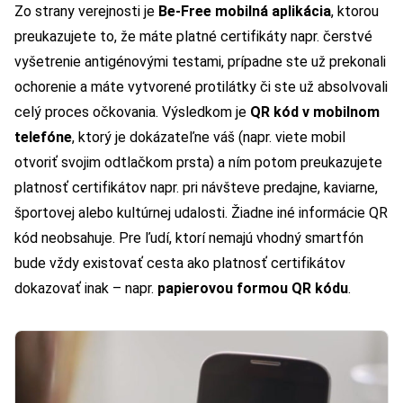
Zo strany verejnosti je
Be-Free mobilná aplikácia
, ktorou
preukazujete to, že máte platné certifikáty napr. čerstvé
vyšetrenie antigénovými testami, prípadne ste už prekonali
ochorenie a máte vytvorené protilátky či ste už absolvovali
celý proces očkovania. Výsledkom je
QR kód v mobilnom
telefóne
, ktorý je dokázateľne váš (napr. viete mobil
otvoriť svojim odtlačkom prsta) a ním potom preukazujete
platnosť certifikátov napr. pri návšteve predajne, kaviarne,
športovej alebo kultúrnej udalosti. Žiadne iné informácie QR
kód neobsahuje. Pre ľudí, ktorí nemajú vhodný smartfón
bude vždy existovať cesta ako platnosť certifikátov
dokazovať inak – napr.
papierovou formou QR kódu
.