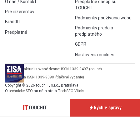
O nás / Kontakt
Predplatné časopisu
TOUCHIT
Pre inzerentov
Podmienky používania webu
BrandIT
Podmienky predaja
Predplatné
predplatného
GDPR
Nastavenia cookies
aktualizované denne: ISSN 1339-9497 (online)
a ISSN 1339-939X (tlačené vydanie)
Copyright © 2026 touchIT, s.r.o., Bratislava.
O
technické SEO
sa nám stará
TechSEO Vitals
.
TOUCHIT
Rýchle správy