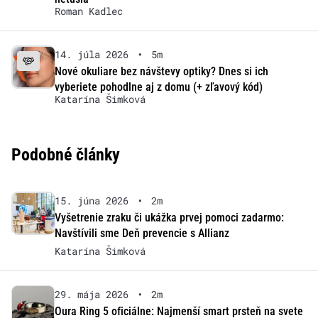
Roman Kadlec
14. júla 2026
•
5m
Nové okuliare bez návštevy optiky? Dnes si ich
vyberiete pohodlne aj z domu (+ zľavový kód)
Katarína Šimková
Podobné články
15. júna 2026
•
2m
Vyšetrenie zraku či ukážka prvej pomoci zadarmo:
Navštívili sme Deň prevencie s Allianz
Katarína Šimková
29. mája 2026
•
2m
Oura Ring 5 oficiálne: Najmenší smart prsteň na svete