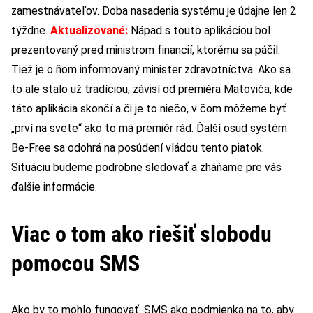
zamestnávateľov. Doba nasadenia systému je údajne len 2
týždne.
Aktualizované:
Nápad s touto aplikáciou bol
prezentovaný pred ministrom financií, ktorému sa páčil.
Tiež je o ňom informovaný minister zdravotníctva. Ako sa
to ale stalo už tradíciou, závisí od premiéra Matoviča, kde
táto aplikácia skončí a či je to niečo, v čom môžeme byť
„prví na svete“ ako to má premiér rád. Ďalší osud systém
Be-Free sa odohrá na posúdení vládou tento piatok.
Situáciu budeme podrobne sledovať a zháňame pre vás
ďalšie informácie.
Viac o tom ako riešiť slobodu
pomocou SMS
Ako by to mohlo fungovať: SMS ako podmienka na to, aby