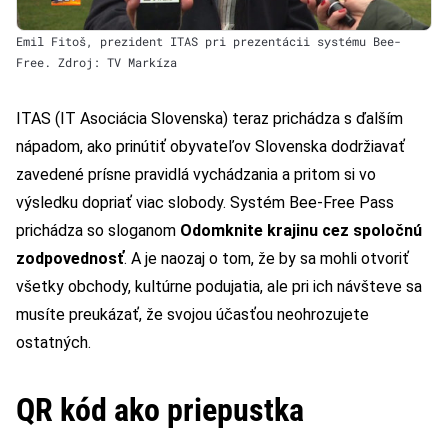
Emil Fitoš, prezident ITAS pri prezentácii systému Bee-
Free. Zdroj: TV Markíza
ITAS (IT Asociácia Slovenska) teraz prichádza s ďalším
nápadom, ako prinútiť obyvateľov Slovenska dodržiavať
zavedené prísne pravidlá vychádzania a pritom si vo
výsledku dopriať viac slobody. Systém Bee-Free Pass
prichádza so sloganom
Odomknite krajinu cez spoločnú
zodpovednosť
. A je naozaj o tom, že by sa mohli otvoriť
všetky obchody, kultúrne podujatia, ale pri ich návšteve sa
musíte preukázať, že svojou účasťou neohrozujete
ostatných.
QR kód ako priepustka