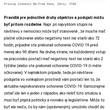
Princíp činnosti Be-Free Pass, Zdroj: ITAS
Pravidlá pre jednotlivé druhy objektov a podujatí môžu
byť pritom rozdielne
. Napr. pri najvyššom stupni na
návštevu v nemocnici môže byť stanovené , že musíte mať
platné očkovanie alebo negatívny test nie starší ako 72
hodín, prípadne ste prekonali ochorenie COVID 19 pred
menej ako 90 dňami. Na druhej strane, na každodenný vstup
na pracovisko postačí mať negatívny test nie starší ako 2
týždne (alebo ste prekonali ochorenie COVID-19 či máte
očkovanie). V najmäkšom prípade, teda pri návšteve
podujatia vo vonkajšom prostredí vám postačí len to, že
aktuálne neprekonávate ochorenie COVID-19. Samozrejme
zatiaľ ide len o jeden z nápadov, ako riešiť túto situáciu a
musí byť prijatá politicky a rovnako aj legislatívne. Môže to
byť ale niečo, čo by nám (oprávneným), umožnilo chodiť do