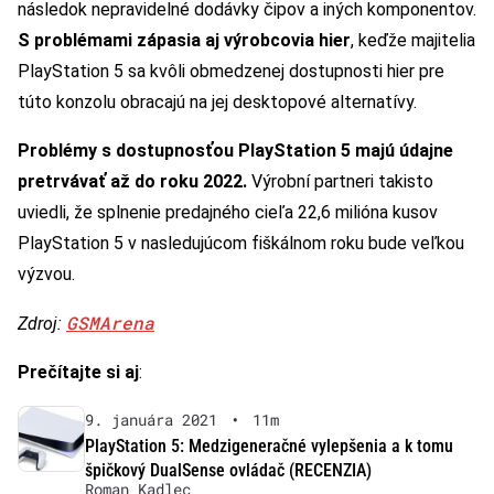
následok nepravidelné dodávky čipov a iných komponentov.
S problémami zápasia aj výrobcovia hier
, keďže majitelia
PlayStation 5 sa kvôli obmedzenej dostupnosti hier pre
túto konzolu obracajú na jej desktopové alternatívy.
Problémy s dostupnosťou PlayStation 5 majú údajne
pretrvávať až do roku 2022.
Výrobní partneri takisto
uviedli, že splnenie predajného cieľa 22,6 milióna kusov
PlayStation 5 v nasledujúcom fiškálnom roku bude veľkou
výzvou.
GSMArena
Zdroj:
Prečítajte si aj
:
9. januára 2021
•
11m
PlayStation 5: Medzigeneračné vylepšenia a k tomu
špičkový DualSense ovládač (RECENZIA)
Roman Kadlec