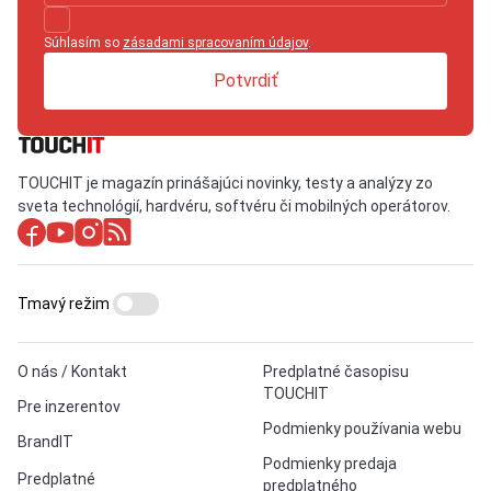
Súhlasím so
zásadami spracovaním údajov
.
Potvrdiť
TOUCHIT je magazín prinášajúci novinky, testy a analýzy zo
sveta technológií, hardvéru, softvéru či mobilných operátorov.
Tmavý režim
O nás / Kontakt
Predplatné časopisu
TOUCHIT
Pre inzerentov
Podmienky používania webu
BrandIT
Podmienky predaja
Predplatné
predplatného