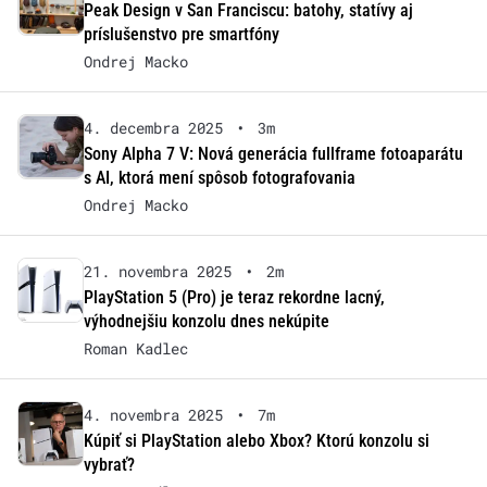
Peak Design v San Franciscu: batohy, statívy aj
príslušenstvo pre smartfóny
Ondrej Macko
4. decembra 2025
•
3m
Sony Alpha 7 V: Nová generácia fullframe fotoaparátu
s AI, ktorá mení spôsob fotografovania
Ondrej Macko
21. novembra 2025
•
2m
PlayStation 5 (Pro) je teraz rekordne lacný,
výhodnejšiu konzolu dnes nekúpite
Roman Kadlec
4. novembra 2025
•
7m
Kúpiť si PlayStation alebo Xbox? Ktorú konzolu si
vybrať?