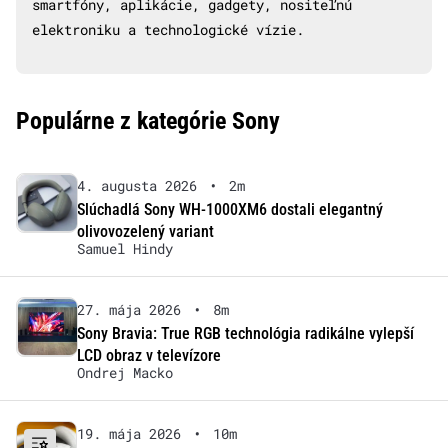
smartfóny, aplikácie, gadgety, nositeľnú
elektroniku a technologické vízie.
Populárne z kategórie Sony
4. augusta 2026
•
2m
Slúchadlá Sony WH-1000XM6 dostali elegantný
olivovozelený variant
Samuel Hindy
27. mája 2026
•
8m
Sony Bravia: True RGB technológia radikálne vylepší
LCD obraz v televízore
Ondrej Macko
19. mája 2026
•
10m