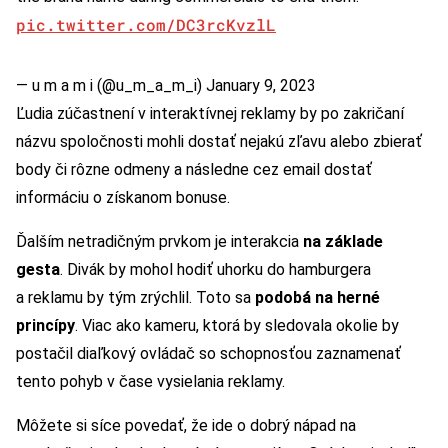
pic.twitter.com/DC3rcKvzlL
— u m a m i (@u_m_a_m_i)
January 9, 2023
Ľudia zúčastnení v interaktívnej reklamy by po zakričaní
názvu spoločnosti mohli dostať nejakú zľavu alebo zbierať
body či rôzne odmeny a následne cez email dostať
informáciu o získanom bonuse.
Ďalším netradičným prvkom je interakcia
na základe
gesta
. Divák by mohol hodiť uhorku do hamburgera
a reklamu by tým zrýchlil. Toto sa
podobá na herné
princípy
. Viac ako kameru, ktorá by sledovala okolie by
postačil diaľkový ovládač so schopnosťou zaznamenať
tento pohyb v čase vysielania reklamy.
Môžete si síce povedať, že ide o dobrý nápad na