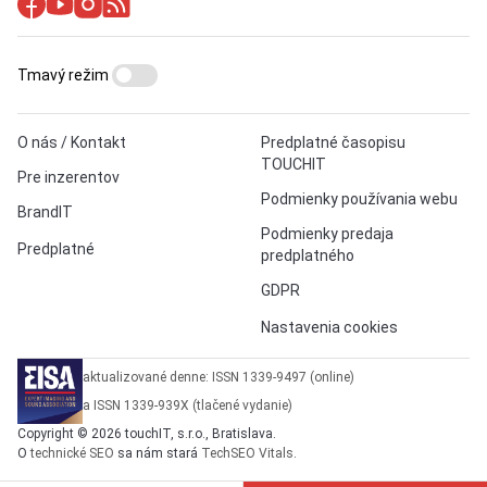
Tmavý režim
O nás / Kontakt
Predplatné časopisu
TOUCHIT
Pre inzerentov
Podmienky používania webu
BrandIT
Podmienky predaja
Predplatné
predplatného
GDPR
Nastavenia cookies
aktualizované denne: ISSN 1339-9497 (online)
a ISSN 1339-939X (tlačené vydanie)
Copyright © 2026 touchIT, s.r.o., Bratislava.
O
technické SEO
sa nám stará
TechSEO Vitals
.