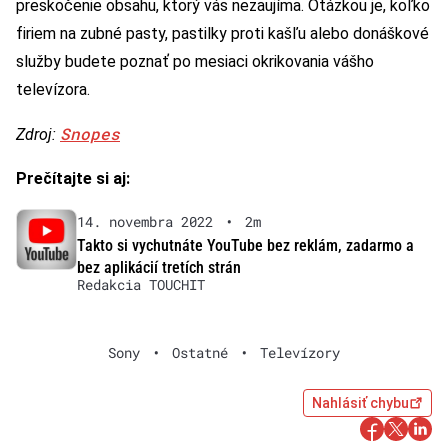
preskočenie obsahu, ktorý vás nezaujíma. Otázkou je, koľko
firiem na zubné pasty, pastilky proti kašľu alebo donáškové
služby budete poznať po mesiaci okrikovania vášho
televízora.
Snopes
Zdroj:
Prečítajte si aj:
14. novembra 2022
•
2m
Takto si vychutnáte YouTube bez reklám, zadarmo a
bez aplikácií tretích strán
Redakcia TOUCHIT
Sony
•
Ostatné
•
Televízory
Nahlásiť chybu