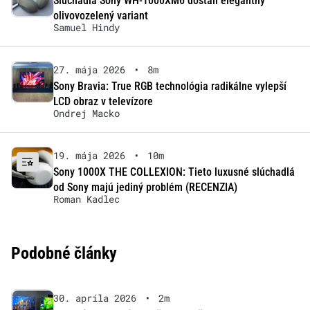
Slúchadlá Sony WH-1000XM6 dostali elegantný
olivovozelený variant
Samuel Hindy
27. mája 2026
•
8m
Sony Bravia: True RGB technológia radikálne vylepší
LCD obraz v televízore
Ondrej Macko
19. mája 2026
•
10m
Sony 1000X THE COLLEXION: Tieto luxusné slúchadlá
od Sony majú jediný problém (RECENZIA)
Roman Kadlec
Podobné články
30. apríla 2026
•
2m