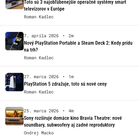
Toto sú 3 najobľúbenejšie operačné systémy smart
televízorov v Európe
Roman Kadlec
7. apríla 2026
•
2m
Nový PlayStation Portable a Steam Deck 2: Kedy prídu
na trh?
Roman Kadlec
27. marca 2026
•
1m
PlayStation 5 zdražuje, toto sú nové ceny
Roman Kadlec
25. marca 2026
•
4m
Sony rozširuje domáce kino Bravia Theatre: nové
soundbary, subwoofery aj zadné reproduktory
Ondrej Macko