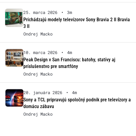
25. marca 2026
•
3m
Prichádzajú modely televízorov Sony Bravia 2 II Bravia
3 II
Ondrej Macko
10. marca 2026
•
4m
Peak Design v San Franciscu: batohy, statívy aj
príslušenstvo pre smartfóny
Ondrej Macko
20. januára 2026
•
4m
Sony a TCL pripravujú spoločný podnik pre televízory a
domácu zábavu
Ondrej Macko