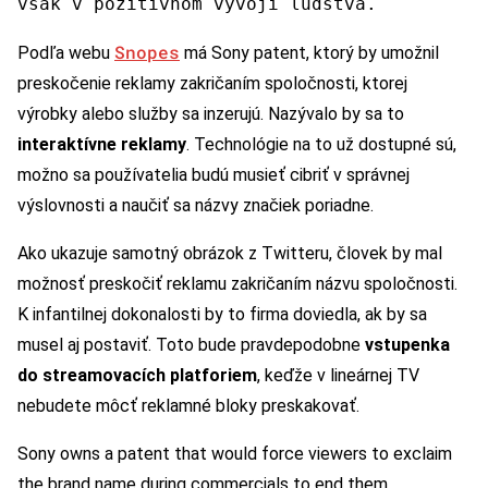
však v pozitívnom vývoji ľudstva.
Snopes
Podľa webu
má Sony patent, ktorý by umožnil
preskočenie reklamy zakričaním spoločnosti, ktorej
výrobky alebo služby sa inzerujú. Nazývalo by sa to
interaktívne reklamy
. Technológie na to už dostupné sú,
možno sa používatelia budú musieť cibriť v správnej
výslovnosti a naučiť sa názvy značiek poriadne.
Ako ukazuje samotný obrázok z Twitteru, človek by mal
možnosť preskočiť reklamu zakričaním názvu spoločnosti.
K infantilnej dokonalosti by to firma doviedla, ak by sa
musel aj postaviť. Toto bude pravdepodobne
vstupenka
do streamovacích platforiem
, keďže v lineárnej TV
nebudete môcť reklamné bloky preskakovať.
Sony owns a patent that would force viewers to exclaim
the brand name during commercials to end them.