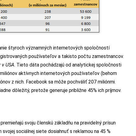
anie štyroch významných internetových spoločností
registrovaných používateľov a takisto počtu zamestnancov.
v v USA
. Tieto dáta pochádzajú od analytickej spoločnosti
 miliónov aktívnych internetových používateľov (behom
iónov z nich. Facebook sa môže pochváliť 207 miliónmi.
adne dôležitý, pretože generuje približne 45% ich príjmov.
 premieňajú svoju členskú základňu na pravidelný prísun
svojej sociálnej siete dosiahnuť s reklamou na 45 %