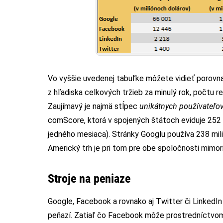
Vo vyššie uvedenej tabuľke môžete vidieť porovn
z hľadiska celkových tržieb za minulý rok, počtu 
Zaujímavý je najmä stĺpec
unikátnych používateľo
comScore, ktorá v spojených štátoch eviduje 252
jedného mesiaca). Stránky Googlu používa 238 mil
Americký trh je pri tom pre obe spoločnosti mimori
Stroje na peniaze
Google, Facebook a rovnako aj Twitter či LinkedIn
peňazí. Zatiaľ čo Facebook môže prostredníctvom 