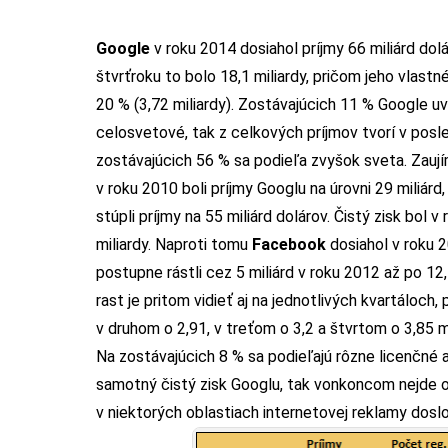
Google
v roku 2014 dosiahol príjmy 66 miliárd dol
štvrťroku to bolo 18,1 miliardy, pričom jeho vlastn
20 % (3,72 miliardy). Zostávajúcich 11 % Google uv
celosvetové, tak z celkových príjmov tvorí v pos
zostávajúcich 56 % sa podieľa zvyšok sveta. Zaují
v roku 2010 boli príjmy Googlu na úrovni 29 miliárd
stúpli príjmy na 55 miliárd dolárov. Čistý zisk bol v
miliardy. Naproti tomu
Facebook
dosiahol v roku 2
postupne rástli cez 5 miliárd v roku 2012 až po 12
rast je pritom vidieť aj na jednotlivých kvartáloch,
v druhom o 2,91, v treťom o 3,2 a štvrtom o 3,85 m
Na zostávajúcich 8 % sa podieľajú rôzne licenčné a
samotný čistý zisk Googlu, tak vonkoncom nejde o 
v niektorých oblastiach internetovej reklamy dos