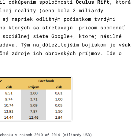
pil odkúpením spoločnosti
Oculus Rift
, ktorá
lnej reality (cena bola 2 miliardy
 aj napriek odlišným počiatkom tvrdými
na ktorých sa stretávajú, pričom spomenúť
 sociálnej siete Google+, ktorej násilné
adáva. Tým najdôležitejším bojiskom je však
čné zdroje ich obrovských príjmov. Ide o
ebooku v rokoch 2010 až 2014 (miliardy USD)