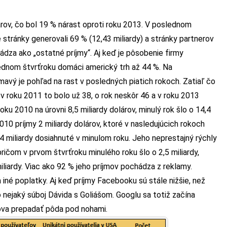
árov, čo bol 19 % nárast oproti roku 2013. V poslednom
é stránky generovali 69 % (12,43 miliardy) a stránky partnerov
ádza ako „ostatné príjmy“. Aj keď je pôsobenie firmy
lednom štvrťroku domáci americký trh až 44 %. Na
mavý je pohľad na rast v posledných piatich rokoch. Zatiaľ čo
, v roku 2011 to bolo už 38, o rok neskôr 46 a v roku 2013
 roku 2010 na úrovni 8,5 miliardy dolárov, minulý rok šlo o 14,4
010 príjmy 2 miliardy dolárov, ktoré v nasledujúcich rokoch
,4 miliardy dosiahnuté v minulom roku. Jeho neprestajný rýchly
 pričom v prvom štvrťroku minulého roku šlo o 2,5 miliardy,
iliardy. Viac ako 92 % jeho príjmov pochádza z reklamy.
 iné poplatky. Aj keď príjmy Facebooku sú stále nižšie, než
nejaký súboj Dávida s Goliášom. Googlu sa totiž začína
lova prepadať pôda pod nohami.