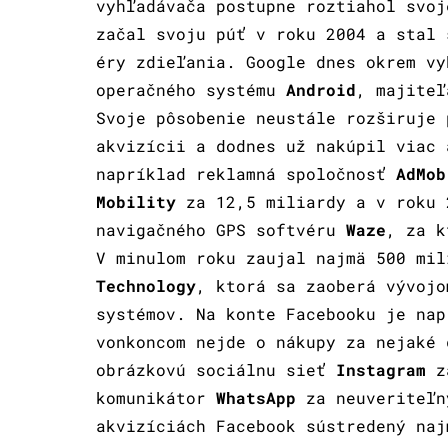
vyhľadávača postupne roztiahol svoj
začal svoju púť v roku 2004 a stal 
éry zdieľania. Google dnes okrem vy
operačného systému
Android
, majite
Svoje pôsobenie neustále rozširuje 
akvizícii a dodnes už nakúpil viac 
napríklad reklamná spoločnosť
AdMob
Mobility
za 12,5 miliardy a v roku 
navigačného GPS softvéru
Waze
, za k
V minulom roku zaujal najmä 500 mi
Technology
, ktorá sa zaoberá vývojo
systémov. Na konte Facebooku je nap
vonkoncom nejde o nákupy za nejaké 
obrázkovú sociálnu sieť
Instagram
za
komunikátor
WhatsApp
za neuveriteľn
akvizíciách Facebook sústredený naj