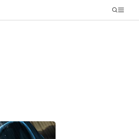
Nájsť
-1000XM6 dostali elegantný
ant