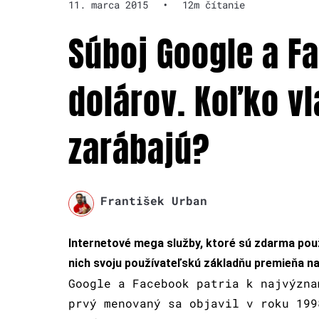
11. marca 2015
•
12m čítanie
Súboj Google a F
dolárov. Koľko v
zarábajú?
František Urban
Internetové mega služby, ktoré sú zdarma pou
nich svoju používateľskú základňu premieňa n
Google a Facebook patria k najvýzna
prvý menovaný sa objavil v roku 199