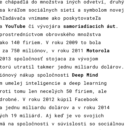
e chápadlá do množstva iných odvetví, druhý
sa kráľom sociálnych sietí a symbolom novej
hľadávača vnímame ako poskytovateľa
ľa
YouTube
či vývojára
samoriadiacich áut
.
prostredníctvom obrovského množstva
ako 140 firiem. V roku 2009 to bola
za 750 miliónov, v roku 2011
Motorola
2013 spoločnosť stojaca za vývojom
torú utratil takmer jednu miliardu dolárov.
liónový nákup spoločnosti
Deep Mind
m umelej inteligencie a deep learning
roti tomu len necelých 50 firiem, ale
drobné. V roku 2012 kúpil Facebook
 jednu miliardu dolárov a v roku 2014
ých 19 miliárd. Aj keď je vo svojich
mä na spoločnosti v súvislosti so sociálnou