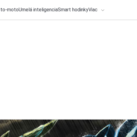
uto-moto
Umelá inteligencia
Smart hodinky
Viac
HLO BY VÁS ZAUJÍMAŤ
lačové správy
ADÁVANIA
4. augusta 2026
•
2m
Slúchadlá Sony WH
Zadajte frázu pre vyhľadanie
olivovozelený vari
Samuel Hindy