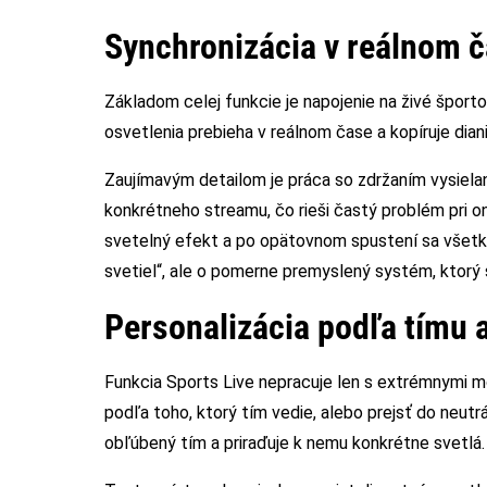
Synchronizácia v reálnom 
Základom celej funkcie je napojenie na živé šport
osvetlenia prebieha v reálnom čase a kopíruje dianie
Zaujímavým detailom je práca so zdržaním vysiela
konkrétneho streamu, čo rieši častý problém pri on
svetelný efekt a po opätovnom spustení sa všetko
svetiel“, ale o pomerne premyslený systém, ktorý 
Personalizácia podľa tímu 
Funkcia Sports Live nepracuje len s extrémnymi m
podľa toho, ktorý tím vedie, alebo prejsť do neutr
obľúbený tím a priraďuje k nemu konkrétne svetlá.