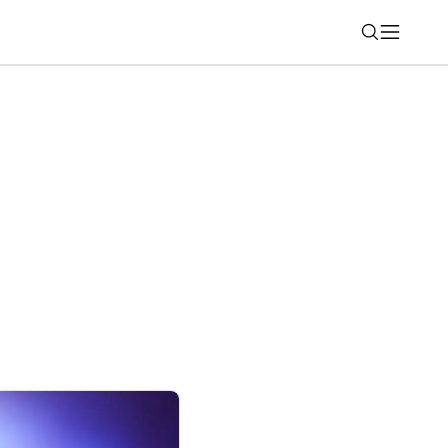
Nájsť
hone, iPad a Mac na nové systémy.
zie 26.6 zrýchlia jesenný prechod