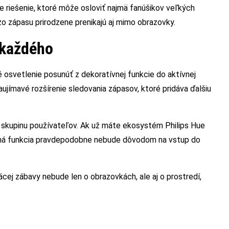
je riešenie, ktoré môže osloviť najmä fanúšikov veľkých
zo zápasu prirodzene prenikajú aj mimo obrazovky.
 každého
é osvetlenie posunúť z dekoratívnej funkcie do aktívnej
aujímavé rozšírenie sledovania zápasov, ktoré pridáva ďalšiu
kú skupinu používateľov. Ak už máte ekosystém Philips Hue
otná funkcia pravdepodobne nebude dôvodom na vstup do
cej zábavy nebude len o obrazovkách, ale aj o prostredí,