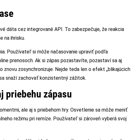
čase
ové dáta cez integrované API. To zabezpečuje, že reakcia
 na ihrisku.
nia. Používateľ si môže načasovanie upraviť podľa
line prenosoch. Ak si zápas pozastavíte, pozastaví sa aj
 znovu zosynchronizuje. Nejde teda len o efekt „blikajúcich
sa snaží zachovať konzistentný zážitok.
aj priebehu zápasu
omentmi, ale aj s priebehom hry. Osvetlenie sa môže meniť
álneho režimu pri remíze. Používateľ si zároveň vyberá svoj