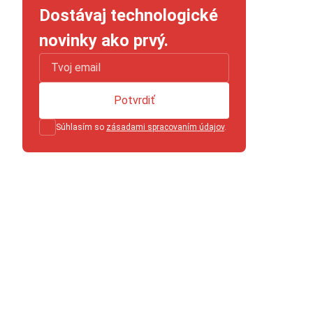
Dostávaj technologické
novinky ako prvý.
Potvrdiť
Súhlasím so
zásadami spracovaním údajov
.