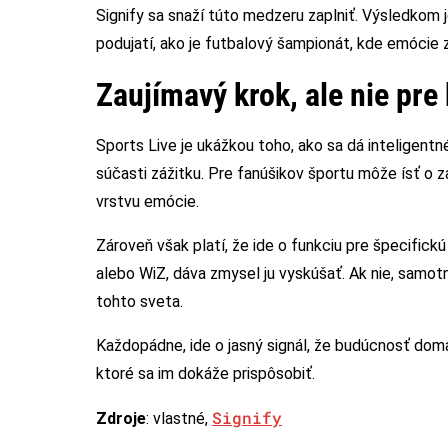
Signify sa snaží túto medzeru zaplniť. Výsledkom 
podujatí, ako je futbalový šampionát, kde emócie 
Zaujímavý krok, ale nie pre
Sports Live je ukážkou toho, ako sa dá inteligentn
súčasti zážitku. Pre fanúšikov športu môže ísť o z
vrstvu emócie.
Zároveň však platí, že ide o funkciu pre špecific
alebo WiZ, dáva zmysel ju vyskúšať. Ak nie, sam
tohto sveta.
Každopádne, ide o jasný signál, že budúcnosť domá
ktoré sa im dokáže prispôsobiť.
Signify
Zdroje
: vlastné,