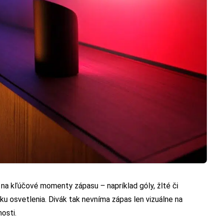
ú na kľúčové momenty zápasu – napríklad góly, žlté či
u osvetlenia. Divák tak nevníma zápas len vizuálne na
osti.