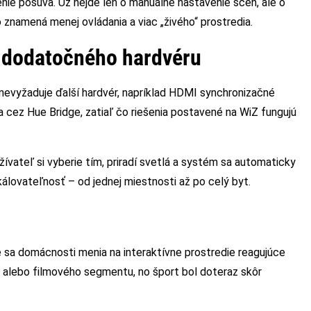
enie posúva. Už nejde len o manuálne nastavenie scén, ale o
 znamená menej ovládania a viac „živého“ prostredia.
 dodatočného hardvéru
 nevyžaduje ďalší hardvér, napríklad HDMI synchronizačné
a cez Hue Bridge, zatiaľ čo riešenia postavené na WiZ fungujú
vateľ si vyberie tím, priradí svetlá a systém sa automaticky
kálovateľnosť – od jednej miestnosti až po celý byt.
e sa domácnosti menia na interaktívne prostredie reagujúce
 alebo filmového segmentu, no šport bol doteraz skôr