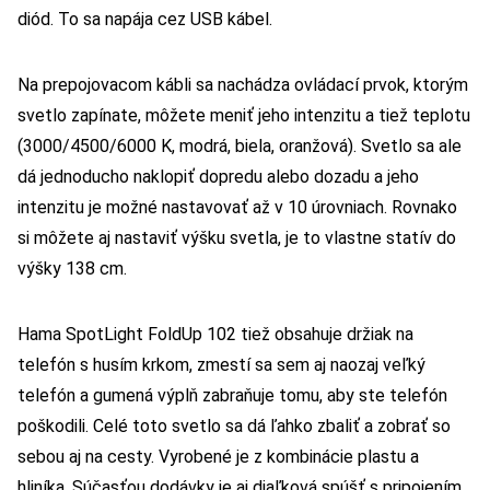
diód. To sa napája cez USB kábel.
Na prepojovacom kábli sa nachádza ovládací prvok, ktorým
svetlo zapínate, môžete meniť jeho intenzitu a tiež teplotu
(3000/4500/6000 K, modrá, biela, oranžová). Svetlo sa ale
dá jednoducho naklopiť dopredu alebo dozadu a jeho
intenzitu je možné nastavovať až v 10 úrovniach. Rovnako
si môžete aj nastaviť výšku svetla, je to vlastne statív do
výšky 138 cm.
Hama SpotLight FoldUp 102 tiež obsahuje držiak na
telefón s husím krkom, zmestí sa sem aj naozaj veľký
telefón a gumená výplň zabraňuje tomu, aby ste telefón
poškodili. Celé toto svetlo sa dá ľahko zbaliť a zobrať so
sebou aj na cesty. Vyrobené je z kombinácie plastu a
hliníka. Súčasťou dodávky je aj diaľková spúšť s pripojením