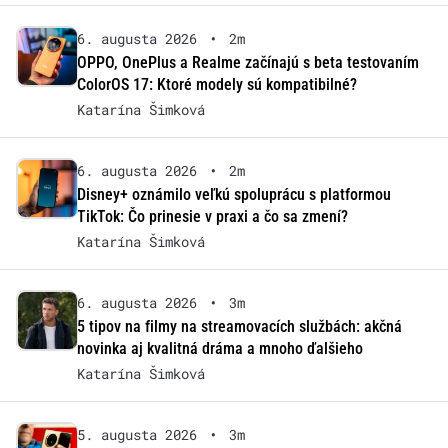
6. augusta 2026
•
2m
OPPO, OnePlus a Realme začínajú s beta testovaním
ColorOS 17: Ktoré modely sú kompatibilné?
Katarína Šimková
6. augusta 2026
•
2m
Disney+ oznámilo veľkú spoluprácu s platformou
TikTok: Čo prinesie v praxi a čo sa zmení?
Katarína Šimková
6. augusta 2026
•
3m
5 tipov na filmy na streamovacích službách: akčná
novinka aj kvalitná dráma a mnoho ďalšieho
Katarína Šimková
5. augusta 2026
•
3m