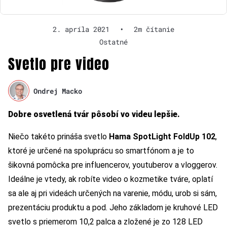
2. apríla 2021
•
2m čítanie
Ostatné
Svetlo pre video
Ondrej Macko
Dobre osvetlená tvár pôsobí vo videu lepšie.
Niečo takéto prináša svetlo
Hama SpotLight FoldUp 102
,
ktoré je určené na spoluprácu so smartfónom a je to
šikovná pomôcka pre influencerov, youtuberov a vloggerov.
Ideálne je vtedy, ak robíte video o kozmetike tváre, oplatí
sa ale aj pri videách určených na varenie, módu, urob si sám,
prezentáciu produktu a pod. Jeho základom je kruhové LED
svetlo s priemerom 10,2 palca a zložené je zo 128 LED