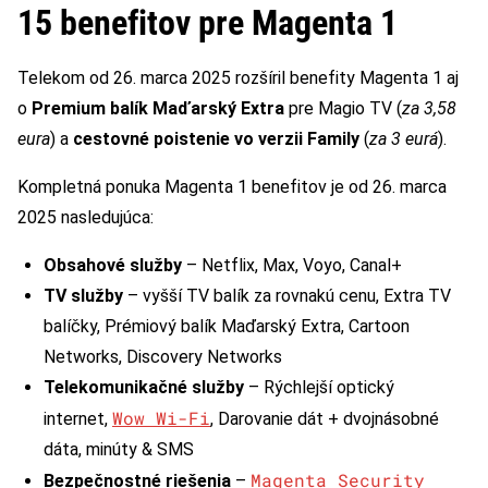
15 benefitov pre Magenta 1
Telekom od 26. marca 2025 rozšíril benefity Magenta 1 aj
o
Premium balík Maďarský Extra
pre Magio TV (
za 3,58
eura
) a
cestovné poistenie vo verzii Family
(
za 3 eurá
).
Kompletná ponuka Magenta 1 benefitov je od 26. marca
2025 nasledujúca:
Obsahové služby
– Netflix, Max, Voyo, Canal+
TV služby
– vyšší TV balík za rovnakú cenu, Extra TV
balíčky, Prémiový balík Maďarský Extra, Cartoon
Networks, Discovery Networks
Telekomunikačné služby
– Rýchlejší optický
Wow Wi-Fi
internet,
, Darovanie dát + dvojnásobné
dáta, minúty & SMS
Magenta Security
Bezpečnostné riešenia
–