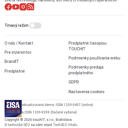
sveta technológií, hardvéru, softvéru či mobilných operátorov.
Tmavý režim
O nás / Kontakt
Predplatné časopisu
TOUCHIT
Pre inzerentov
Podmienky používania webu
BrandIT
Podmienky predaja
Predplatné
predplatného
GDPR
Nastavenia cookies
aktualizované denne: ISSN 1339-9497 (online)
a ISSN 1339-939X (tlačené vydanie)
Copyright © 2026 touchIT, s.r.o., Bratislava.
O
technické SEO
sa nám stará
TechSEO Vitals
.