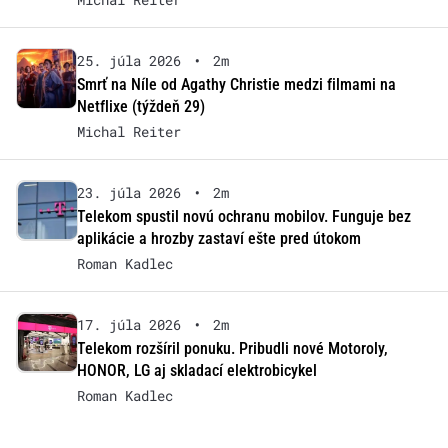
25. júla 2026
•
2m
Smrť na Níle od Agathy Christie medzi filmami na
Netflixe (týždeň 29)
Michal Reiter
23. júla 2026
•
2m
Telekom spustil novú ochranu mobilov. Funguje bez
aplikácie a hrozby zastaví ešte pred útokom
Roman Kadlec
17. júla 2026
•
2m
Telekom rozšíril ponuku. Pribudli nové Motoroly,
HONOR, LG aj skladací elektrobicykel
Roman Kadlec