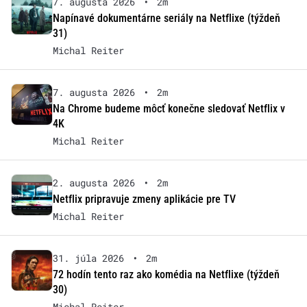
7. augusta 2026
•
2m
Napínavé dokumentárne seriály na Netflixe (týždeň
31)
Michal Reiter
7. augusta 2026
•
2m
Na Chrome budeme môcť konečne sledovať Netflix v
4K
Michal Reiter
2. augusta 2026
•
2m
Netflix pripravuje zmeny aplikácie pre TV
Michal Reiter
31. júla 2026
•
2m
72 hodín tento raz ako komédia na Netflixe (týždeň
30)
Michal Reiter