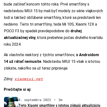
bude začínať koncom tohto roka. Prvé smartfóny s
nadstavbou MIUI 15 by mali byť modely zo série vlajkových
lodí a taktiež obľúbené smartfóny, ktoré sa predstavili len
nedávno. Tieto tri smartfóny, teda Mi 10S, Xiaomi 12X a
POCO F3 by spadali pravdepodobne do
druhej
aktualizačnej vlny
, ktorá prebehne počas druhého kvartálu
roku 2024.
Ak vlastníte niektorý z týchto smartfónov,
s Androidom
14 už rátať nemusíte
. Nadstavbu MIUI 15 však s istotou
získate, nakoľko sa už teraz pripravuje.
xiaomiui.net
Zdroj:
Prečítajte si aj:
4. septembra 2023
•
3m
Tieto Xiaomi smartfóny s istotou získajú aktualizáciu