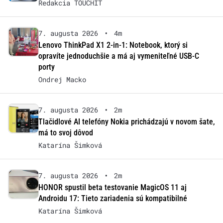
Redakcia TOUCHIT
7. augusta 2026
•
4m
Lenovo ThinkPad X1 2-in-1: Notebook, ktorý si
opravíte jednoduchšie a má aj vymeniteľné USB-C
porty
Ondrej Macko
7. augusta 2026
•
2m
Tlačidlové AI telefóny Nokia prichádzajú v novom šate,
má to svoj dôvod
Katarína Šimková
7. augusta 2026
•
2m
HONOR spustil beta testovanie MagicOS 11 aj
Androidu 17: Tieto zariadenia sú kompatibilné
Katarína Šimková