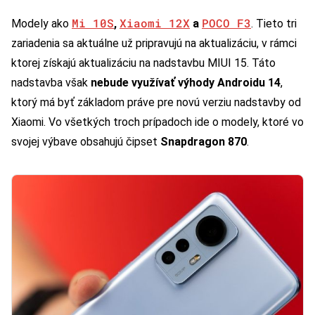
Mi 10S
Xiaomi 12X
POCO F3
Modely ako
,
a
. Tieto tri
zariadenia sa aktuálne už pripravujú na aktualizáciu, v rámci
ktorej získajú aktualizáciu na nadstavbu MIUI 15. Táto
nadstavba však
nebude využívať výhody Androidu 14
,
ktorý má byť základom práve pre novú verziu nadstavby od
Xiaomi. Vo všetkých troch prípadoch ide o modely, ktoré vo
svojej výbave obsahujú čipset
Snapdragon 870
.