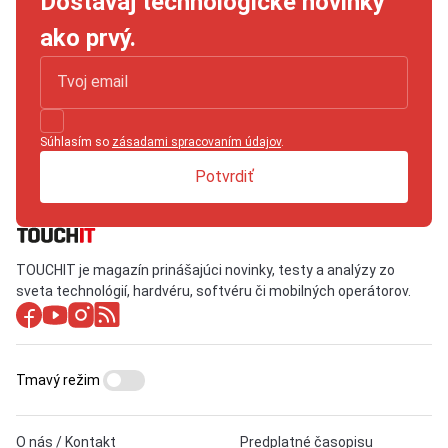
Dostávaj technologické novinky
ako prvý.
Súhlasím so
zásadami spracovaním údajov
.
Potvrdiť
TOUCHIT je magazín prinášajúci novinky, testy a analýzy zo
sveta technológií, hardvéru, softvéru či mobilných operátorov.
Tmavý režim
O nás / Kontakt
Predplatné časopisu