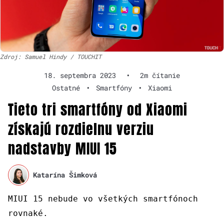
Zdroj: Samuel Hindy / TOUCHIT
18. septembra 2023
•
2m čítanie
Ostatné
•
Smartfóny
•
Xiaomi
Tieto tri smartfóny od Xiaomi
získajú rozdielnu verziu
nadstavby MIUI 15
Katarína Šimková
MIUI 15 nebude vo všetkých smartfónoch
rovnaké.