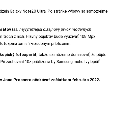
 dizajn Galaxy Note20 Ultra. Po stránke výbavy sa samozrejme
arátov
(
asi najvýraznejší dizajnový prvok moderných
len troch z nich. Hlavný objektív bude využívať 108 Mpx
 fotoaparátom s 3-násobným priblížením.
skopický fotoaparát
, takže sa môžeme domnievať, že pôjde
 Pri zachovaní 10× priblíženia by Samsung mohol vylepšiť
ov Jona Prossera očakávať začiatkom februára 2022.