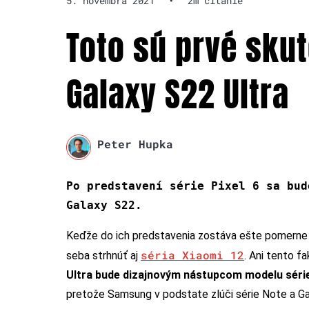
5. novembra 2021
•
2m čítanie
Toto sú prvé skut
Galaxy S22 Ultra
Peter Hupka
Po predstavení série Pixel 6 sa bud
Galaxy S22.
Keďže do ich predstavenia zostáva ešte pomerne 
séria Xiaomi 12
seba strhnúť aj
. Ani tento f
Ultra bude dizajnovým nástupcom modelu séri
pretože Samsung v podstate zlúči série Note a Ga