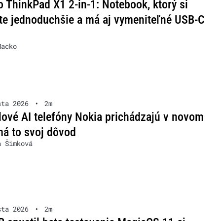
 ThinkPad X1 2-in-1: Notebook, ktorý si
te jednoduchšie a má aj vymeniteľné USB-C
Macko
sta 2026
•
2m
lové AI telefóny Nokia prichádzajú v novom
má to svoj dôvod
a Šimková
sta 2026
•
2m