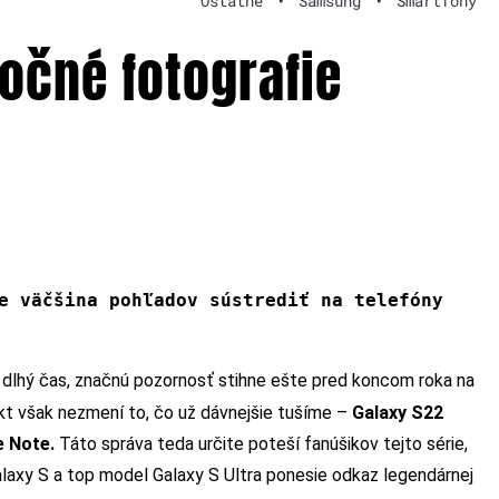
Ostatné
•
Samsung
•
Smartfóny
očné fotografie
e väčšina pohľadov sústrediť na telefóny
dlhý čas, značnú pozornosť stihne ešte pred koncom roka na
akt však nezmení to, čo už dávnejšie tušíme –
Galaxy S22
e Note.
Táto správa teda určite poteší fanúšikov tejto série,
laxy S a top model Galaxy S Ultra ponesie odkaz legendárnej