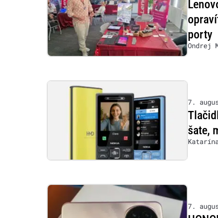
Lenovo
opraví
porty
Ondrej 
7. augu
Tlačid
šate, 
Katarín
7. augu