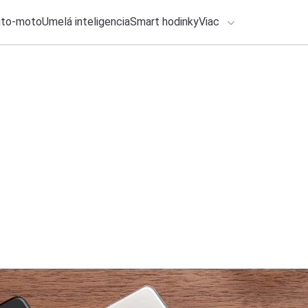
uto-moto
Umelá inteligencia
Smart hodinky
Viac
HLO BY VÁS ZAUJÍMAŤ
lačové správy
29. júla 2026
•
2m
ADÁVANIA
Vlajkový fotomobil
DxOMark?
Zadajte frázu pre vyhľadanie
Katarína Šimková