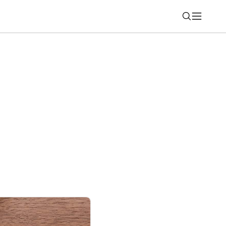
Nájsť
 OPPO Find X9 Ultra: Ako dopadol v teste