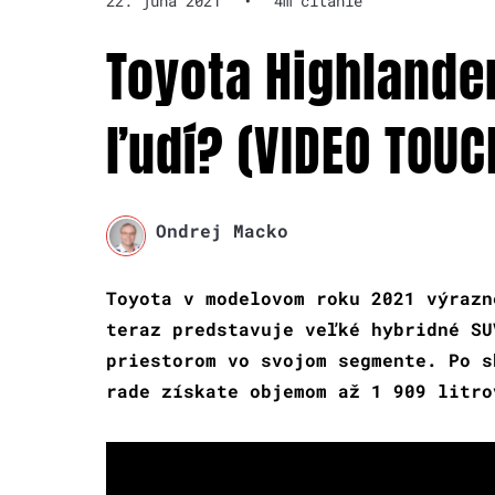
22. júna 2021
•
4m čítanie
Toyota Highlander
ľudí? (VIDEO TOUC
Ondrej Macko
Toyota v modelovom roku 2021 výrazn
teraz predstavuje veľké hybridné SU
priestorom vo svojom segmente. Po s
rade získate objemom až 1 909 litro