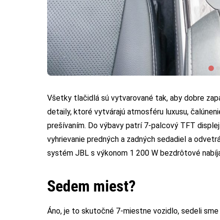
Všetky tlačidlá sú vytvarované tak, aby dobre zapa
detaily, ktoré vytvárajú atmosféru luxusu, čalúnen
prešívaním. Do výbavy patrí 7-palcový TFT displej 
vyhrievanie predných a zadných sedadiel a odvetrá
systém JBL s výkonom 1 200 W bezdrôtové nabíja
Sedem miest?
Áno, je to skutočné 7-miestne vozidlo, sedeli sm