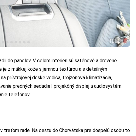
dli do panelov. V celom interiéri sú saténové a drevené
ie je z mäkkej kože s jemnou textúrou a s detailným
na prístrojovej doske vodiča, trojzónová klimatizácia,
vanie predných sedadiel, projekčný displej a audiosystém
nie telefónov.
e v treťom rade. Na cestu do Chorvátska pre dospelú osobu to