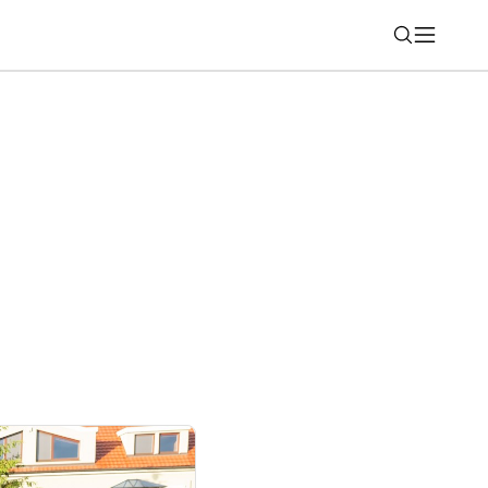
Nájsť
ára éru elastickej logistiky