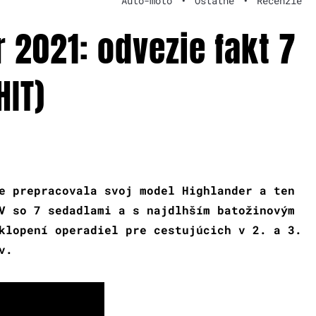
Auto-moto
•
Ostatné
•
Recenzie
 2021: odvezie fakt 7
HIT)
e prepracovala svoj model Highlander a ten
V so 7 sedadlami a s najdlhším batožinovým
klopení operadiel pre cestujúcich v 2. a 3.
v.