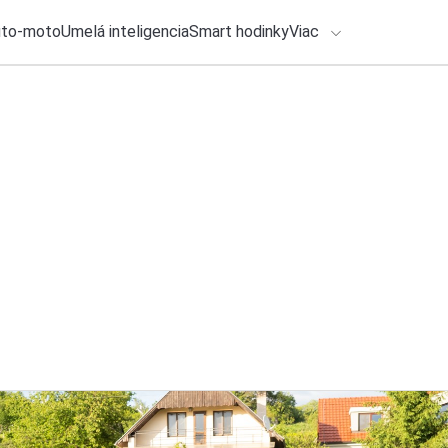
uto-moto
Umelá inteligencia
Smart hodinky
Viac
HLO BY VÁS ZAUJÍMAŤ
Spolupráca
lačové správy
ADÁVANIA
31. júla 2026
•
4m
Kongres Slovlog otv
Zadajte frázu pre vyhľadanie
Redakcia TOUCHIT