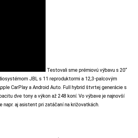
Testovali sme prémiovú výbavu s 20“
audiosystémom JBL s 11 reproduktormi a 12,3-palcovým
ple CarPlay a Android Auto. Full hybrid štvrtej generácie s
citu dve tony a výkon až 248 koní. Vo výbave je najnovší
pr. aj asistent pri zatáčaní na križovatkách.