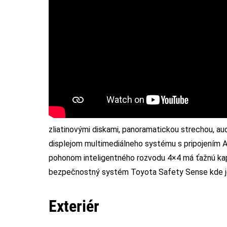
zliatinovými diskami, panoramatickou strechou, 
displejom multimediálneho systému s pripojením Ap
pohonom inteligentného rozvodu 4×4 má ťažnú kapa
bezpečnostný systém Toyota Safety Sense kde je na
Exteriér