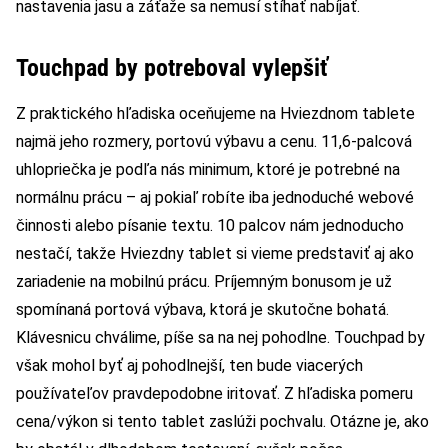
nastavenia jasu a záťaže sa nemusí stíhať nabíjať.
Touchpad by potreboval vylepšiť
Z praktického hľadiska oceňujeme na Hviezdnom tablete
najmä jeho rozmery, portovú výbavu a cenu. 11,6-palcová
uhlopriečka je podľa nás minimum, ktoré je potrebné na
normálnu prácu – aj pokiaľ robíte iba jednoduché webové
činnosti alebo písanie textu. 10 palcov nám jednoducho
nestačí, takže Hviezdny tablet si vieme predstaviť aj ako
zariadenie na mobilnú prácu. Príjemným bonusom je už
spomínaná portová výbava, ktorá je skutočne bohatá.
Klávesnicu chválime, píše sa na nej pohodlne. Touchpad by
však mohol byť aj pohodlnejší, ten bude viacerých
používateľov pravdepodobne iritovať. Z hľadiska pomeru
cena/výkon si tento tablet zaslúži pochvalu. Otázne je, ako