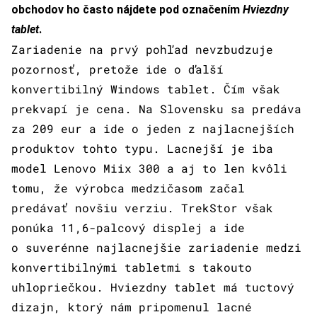
obchodov ho často nájdete pod označením
Hviezdny
tablet
.
Zariadenie na prvý pohľad nevzbudzuje
pozornosť, pretože ide o ďalší
konvertibilný Windows tablet. Čím však
prekvapí je cena. Na Slovensku sa predáva
za 209 eur a ide o jeden z najlacnejších
produktov tohto typu. Lacnejší je iba
model Lenovo Miix 300 a aj to len kvôli
tomu, že výrobca medzičasom začal
predávať novšiu verziu. TrekStor však
ponúka 11,6-palcový displej a ide
o suverénne najlacnejšie zariadenie medzi
konvertibilnými tabletmi s takouto
uhlopriečkou. Hviezdny tablet má tuctový
dizajn, ktorý nám pripomenul lacné