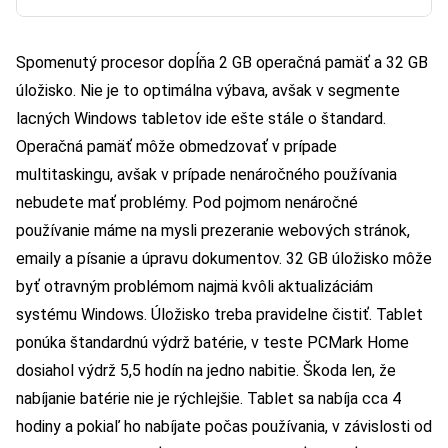
Spomenutý procesor dopĺňa 2 GB operačná pamäť a 32 GB
úložisko. Nie je to optimálna výbava, avšak v segmente
lacných Windows tabletov ide ešte stále o štandard.
Operačná pamäť môže obmedzovať v prípade
multitaskingu, avšak v prípade nenáročného používania
nebudete mať problémy. Pod pojmom nenáročné
používanie máme na mysli prezeranie webových stránok,
emaily a písanie a úpravu dokumentov. 32 GB úložisko môže
byť otravným problémom najmä kvôli aktualizáciám
systému Windows. Úložisko treba pravidelne čistiť. Tablet
ponúka štandardnú výdrž batérie, v teste PCMark Home
dosiahol výdrž 5,5 hodín na jedno nabitie. Škoda len, že
nabíjanie batérie nie je rýchlejšie. Tablet sa nabíja cca 4
hodiny a pokiaľ ho nabíjate počas používania, v závislosti od