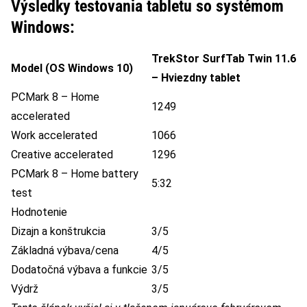
Výsledky testovania tabletu so systémom
Windows:
TrekStor SurfTab Twin 11.6
Model (OS Windows 10)
– Hviezdny tablet
PCMark 8 – Home
1249
accelerated
Work accelerated
1066
Creative accelerated
1296
PCMark 8 – Home battery
5:32
test
Hodnotenie
Dizajn a konštrukcia
3/5
Základná výbava/cena
4/5
Dodatočná výbava a funkcie
3/5
Výdrž
3/5