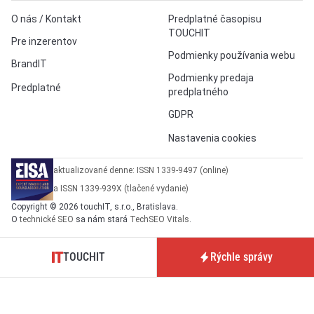
O nás / Kontakt
Predplatné časopisu
TOUCHIT
Pre inzerentov
Podmienky používania webu
BrandIT
Podmienky predaja
Predplatné
predplatného
GDPR
Nastavenia cookies
aktualizované denne: ISSN 1339-9497 (online)
a ISSN 1339-939X (tlačené vydanie)
Copyright © 2026 touchIT, s.r.o., Bratislava.
O
technické SEO
sa nám stará
TechSEO Vitals
.
TOUCHIT
Rýchle správy