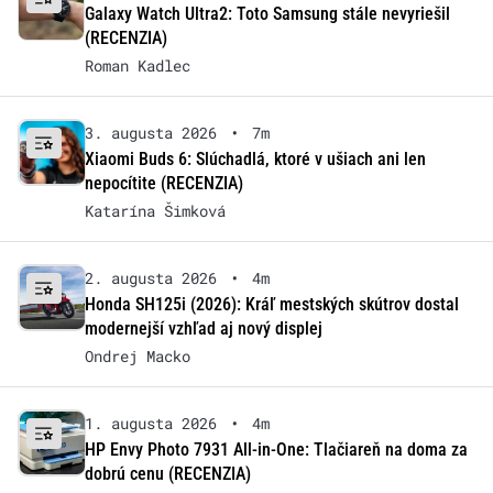
Galaxy Watch Ultra2: Toto Samsung stále nevyriešil
(RECENZIA)
Roman Kadlec
3. augusta 2026
•
7m
Xiaomi Buds 6: Slúchadlá, ktoré v ušiach ani len
nepocítite (RECENZIA)
Katarína Šimková
2. augusta 2026
•
4m
Honda SH125i (2026): Kráľ mestských skútrov dostal
modernejší vzhľad aj nový displej
Ondrej Macko
1. augusta 2026
•
4m
HP Envy Photo 7931 All-in-One: Tlačiareň na doma za
dobrú cenu (RECENZIA)