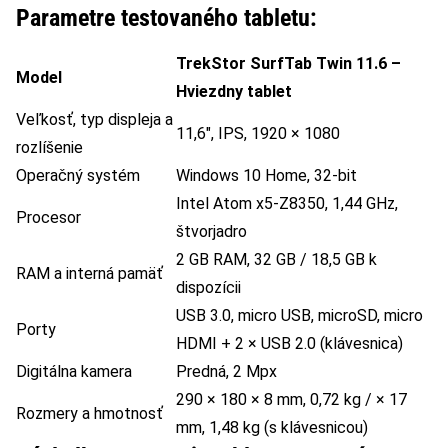
Parametre testovaného tabletu:
TrekStor SurfTab Twin 11.6 –
Model
Hviezdny tablet
Veľkosť, typ displeja a
11,6″, IPS, 1920 × 1080
rozlíšenie
Operačný systém
Windows 10 Home, 32-bit
Intel Atom x5-Z8350, 1,44 GHz,
Procesor
štvorjadro
2 GB RAM, 32 GB / 18,5 GB k
RAM a interná pamäť
dispozícii
USB 3.0, micro USB, microSD, micro
Porty
HDMI + 2 × USB 2.0 (klávesnica)
Digitálna kamera
Predná, 2 Mpx
290 × 180 × 8 mm, 0,72 kg / × 17
Rozmery a hmotnosť
mm, 1,48 kg (s klávesnicou)