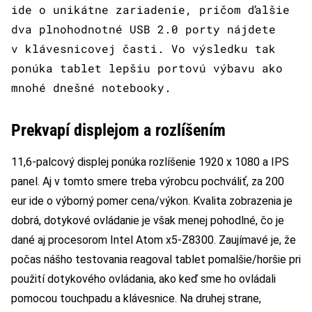
ide o unikátne zariadenie, pričom ďalšie
dva plnohodnotné USB 2.0 porty nájdete
v klávesnicovej časti. Vo výsledku tak
ponúka tablet lepšiu portovú výbavu ako
mnohé dnešné notebooky.
Prekvapí displejom a rozlíšením
11,6-palcový displej ponúka rozlíšenie 1920 x 1080 a IPS
panel. Aj v tomto smere treba výrobcu pochváliť, za 200
eur ide o výborný pomer cena/výkon. Kvalita zobrazenia je
dobrá, dotykové ovládanie je však menej pohodlné, čo je
dané aj procesorom Intel Atom x5-Z8300. Zaujímavé je, že
počas nášho testovania reagoval tablet pomalšie/horšie pri
použití dotykového ovládania, ako keď sme ho ovládali
pomocou touchpadu a klávesnice. Na druhej strane,