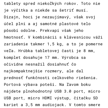
tablety spred niekoľkých rokov. Toto nie
je výčitka a niekde sa šetriť musí.
Dizajn, hoci je nezaujímavý, však svoj
účel plní a aj samotné plastové telo
pôsobí odolne. Prekvapí však jeho
hmotnosť. V kombinácii s klávesnicou váži
zariadenie takmer 1,5 kg, a to je pomerne
veľa. Hrúbka tabletovej časti je 8 mm,
komplet dosahuje 17 mm. Výrobca sa
očividne nesnažil dosiahnuť čo
najkompaktnejšie rozmery, ale dal
prednosť funkčnosti celkového riešenia.
Portová výbava poteší. Na ľavom boku
nájdete plnohodnotný USB 3.0 port, micro
USB port, micro HDMI výstup, čítačku SD
kariet a 3,5 mm audiojack. V tomto smere