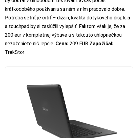
by obstál v dlhodobom testovaní, avšak počas
krátkodobého používania sa nám s ním pracovalo dobre.
Potreba šetriť je cítiť – dizajn, kvalita dotykového displeja
a touchpad by si zaslúžili vylepšiť. Faktom však je, že za
200 eur v kompletnej výbave a s takouto uhlopriečkou
nezoženiete nič lepšie.
Cena:
209 EUR
Zapožičal:
TrekStor