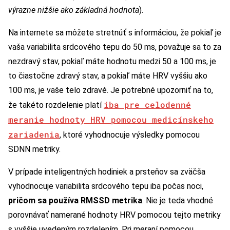
výrazne nižšie ako základná hodnota
).
Na internete sa môžete stretnúť s informáciou, že pokiaľ je
vaša variabilita srdcového tepu do 50 ms, považuje sa to za
nezdravý stav, pokiaľ máte hodnotu medzi 50 a 100 ms, je
to čiastočne zdravý stav, a pokiaľ máte HRV vyššiu ako
100 ms, je vaše telo zdravé. Je potrebné upozorniť na to,
iba pre celodenné
že takéto rozdelenie platí
meranie hodnoty HRV pomocou medicínskeho
zariadenia
, ktoré vyhodnocuje výsledky pomocou
SDNN metriky.
V prípade inteligentných hodiniek a prsteňov sa zväčša
vyhodnocuje variabilita srdcového tepu iba počas noci,
pričom sa používa RMSSD metrika
. Nie je teda vhodné
porovnávať namerané hodnoty HRV pomocou tejto metriky
s vyššie uvedeným rozdelením. Pri meraní pomocou