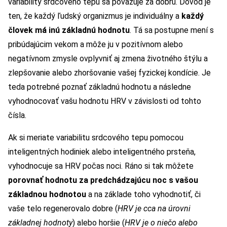
variability srdcového tepu sa považuje za dobrú. Dôvod je
ten, že každý ľudský organizmus je individuálny a
každý
človek má inú základnú hodnotu
. Tá sa postupne mení s
pribúdajúcim vekom a môže ju v pozitívnom alebo
negatívnom zmysle ovplyvniť aj zmena životného štýlu a
zlepšovanie alebo zhoršovanie vašej fyzickej kondície. Je
teda potrebné poznať základnú hodnotu a následne
vyhodnocovať vašu hodnotu HRV v závislosti od tohto
čísla.
Ak si meriate variabilitu srdcového tepu pomocou
inteligentných hodiniek alebo inteligentného prsteňa,
vyhodnocuje sa HRV počas noci. Ráno si tak môžete
porovnať hodnotu za predchádzajúcu noc s vašou
základnou hodnotou
a na základe toho vyhodnotiť, či
vaše telo regenerovalo dobre (
HRV je cca na úrovni
základnej hodnoty
) alebo horšie (
HRV je o niečo alebo