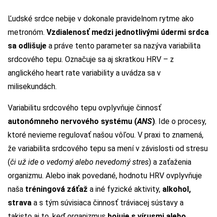
Ľudské srdce nebije v dokonale pravidelnom rytme ako
metronóm.
Vzdialenosť medzi jednotlivými údermi srdca
sa odlišuje
a práve tento parameter sa nazýva variabilita
srdcového tepu. Označuje sa aj skratkou HRV – z
anglického heart rate variability a uvádza sa v
milisekundách.
Variabilitu srdcového tepu ovplyvňuje činnosť
autonómneho nervového systému (
ANS
)
. Ide o procesy,
ktoré nevieme regulovať našou vôľou. V praxi to znamená,
že variabilita srdcového tepu sa mení v závislosti od stresu
(
či už ide o vedomý alebo nevedomý stres
) a zaťaženia
organizmu. Alebo inak povedané, hodnotu HRV ovplyvňuje
naša
tréningová záťaž
a iné fyzické aktivity,
alkohol,
strava
a s tým súvisiaca činnosť tráviacej sústavy a
takisto aj to, keď organizmus
bojuje s vírusmi alebo