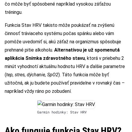
čo môže byť spôsobené napríklad vysokou záťažou
tréningu.
Funkcia Stav HRV takisto môže poukázať na zvýšenú
činnosť tráviaceho systému počas spánku alebo vám
pomôže uvedomiť si, akú záťaž na organizmus spôsobuje
prehnané pitie alkoholu.
Alternatívou je už spomenutá
aplikácia Snímka zdravotného stavu
, ktorá v priebehu 2
minút vyhodnotí aktuálnu hodnotu HRV a ďalšie parametre
(
tep, stres, dýchanie, SpO2
). Táto funkcia môže byť
užitočná, ak ju budete používať pravidelne v rovnaký čas –
napríklad vždy ráno po zobudení.
Garmin hodinky: Stav HRV
Ako funguje funkcia Stav HRV?