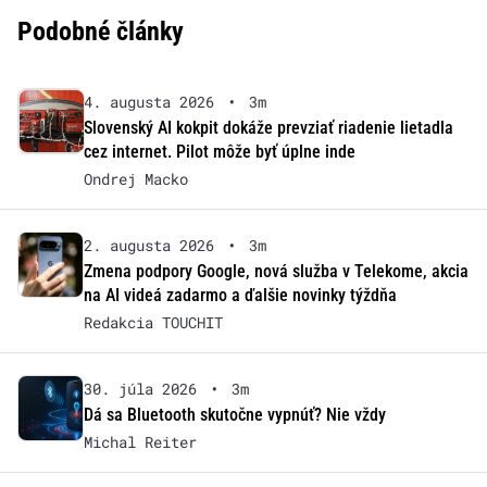
Podobné články
4. augusta 2026
•
3m
Slovenský AI kokpit dokáže prevziať riadenie lietadla
cez internet. Pilot môže byť úplne inde
Ondrej Macko
2. augusta 2026
•
3m
Zmena podpory Google, nová služba v Telekome, akcia
na AI videá zadarmo a ďalšie novinky týždňa
Redakcia TOUCHIT
30. júla 2026
•
3m
Dá sa Bluetooth skutočne vypnúť? Nie vždy
Michal Reiter