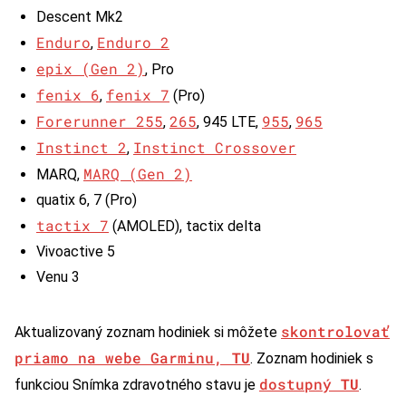
Descent Mk2
Enduro
Enduro 2
,
epix (Gen 2)
, Pro
fenix 6
fenix 7
,
(Pro)
Forerunner 255
265
955
965
,
, 945 LTE,
,
Instinct 2
Instinct Crossover
,
MARQ (Gen 2)
MARQ,
quatix 6, 7 (Pro)
tactix 7
(AMOLED), tactix delta
Vivoactive 5
Venu 3
skontrolovať
Aktualizovaný zoznam hodiniek si môžete
priamo na webe Garminu,
TU
. Zoznam hodiniek s
dostupný
TU
funkciou Snímka zdravotného stavu je
.