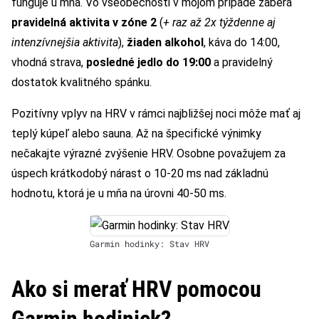
funguje u mňa. Vo všeobecnosti v mojom prípade zaberá
pravidelná aktivita v zóne 2
(
+ raz až 2x týždenne aj
intenzívnejšia aktivita
),
žiaden alkohol
, káva do 14:00,
vhodná strava,
posledné jedlo do 19:00
a pravidelný
dostatok kvalitného spánku.
Pozitívny vplyv na HRV v rámci najbližšej noci môže mať aj
teplý kúpeľ alebo sauna. Až na špecifické výnimky
nečakajte výrazné zvýšenie HRV. Osobne považujem za
úspech krátkodobý nárast o 10-20 ms nad základnú
hodnotu, ktorá je u mňa na úrovni 40-50 ms.
Garmin hodinky: Stav HRV
Ako si merať HRV pomocou
Garmin hodiniek?