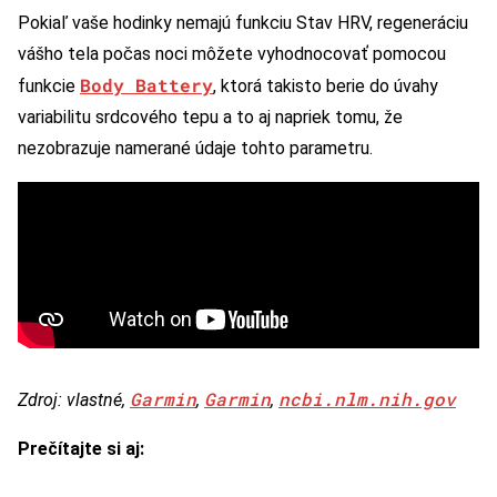
Pokiaľ vaše hodinky nemajú funkciu Stav HRV, regeneráciu
vášho tela počas noci môžete vyhodnocovať pomocou
Body Battery
funkcie
, ktorá takisto berie do úvahy
variabilitu srdcového tepu a to aj napriek tomu, že
nezobrazuje namerané údaje tohto parametru.
Garmin
Garmin
ncbi.nlm.nih.gov
Zdroj: vlastné,
,
,
Prečítajte si aj: