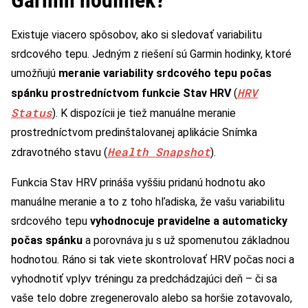
Existuje viacero spôsobov, ako si sledovať variabilitu
srdcového tepu. Jedným z riešení sú Garmin hodinky, ktoré
umožňujú
meranie variability srdcového tepu počas
HRV
spánku prostredníctvom funkcie Stav HRV
(
Status
). K dispozícii je tiež manuálne meranie
prostredníctvom predinštalovanej aplikácie Snímka
Health Snapshot
zdravotného stavu (
).
Funkcia Stav HRV prináša vyššiu pridanú hodnotu ako
manuálne meranie a to z toho hľadiska, že vašu variabilitu
srdcového tepu
vyhodnocuje pravidelne a automaticky
počas spánku
a porovnáva ju s už spomenutou základnou
hodnotou. Ráno si tak viete skontrolovať HRV počas noci a
vyhodnotiť vplyv tréningu za predchádzajúci deň – či sa
vaše telo dobre zregenerovalo alebo sa horšie zotavovalo,