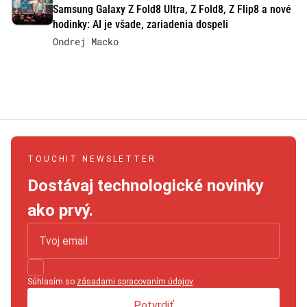
Samsung Galaxy Z Fold8 Ultra, Z Fold8, Z Flip8 a nové
hodinky: AI je všade, zariadenia dospeli
Ondrej Macko
TOUCHIT NEWSLETTER
Dostávaj technologické novinky
ako prvý.
Súhlasím so
zásadami spracovaním údajov
.
Potvrdiť