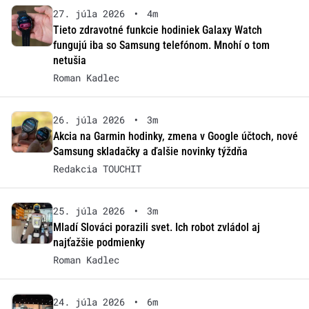
27. júla 2026
•
4m
Tieto zdravotné funkcie hodiniek Galaxy Watch
fungujú iba so Samsung telefónom. Mnohí o tom
netušia
Roman Kadlec
26. júla 2026
•
3m
Akcia na Garmin hodinky, zmena v Google účtoch, nové
Samsung skladačky a ďalšie novinky týždňa
Redakcia TOUCHIT
25. júla 2026
•
3m
Mladí Slováci porazili svet. Ich robot zvládol aj
najťažšie podmienky
Roman Kadlec
24. júla 2026
•
6m