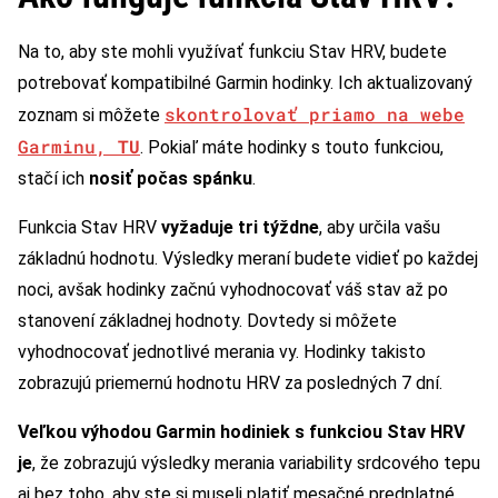
Na to, aby ste mohli využívať funkciu Stav HRV, budete
potrebovať kompatibilné Garmin hodinky. Ich aktualizovaný
skontrolovať priamo na webe
zoznam si môžete
Garminu,
TU
. Pokiaľ máte hodinky s touto funkciou,
stačí ich
nosiť počas spánku
.
Funkcia Stav HRV
vyžaduje tri týždne
, aby určila vašu
základnú hodnotu. Výsledky meraní budete vidieť po každej
noci, avšak hodinky začnú vyhodnocovať váš stav až po
stanovení základnej hodnoty. Dovtedy si môžete
vyhodnocovať jednotlivé merania vy. Hodinky takisto
zobrazujú priemernú hodnotu HRV za posledných 7 dní.
Veľkou výhodou Garmin hodiniek s funkciou Stav HRV
je
, že zobrazujú výsledky merania variability srdcového tepu
aj bez toho, aby ste si museli platiť mesačné predplatné,