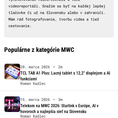
videoreportáží. Snažím sa byť na každej lepšej
tlačovke či už na Slovensku alebo v zahraničí.
Mám rád fotografovanie, tvorbu videa a tiež
cestovanie.
Populárne z kategórie MWC
20. marca 2026
•
2m
TCL TAB A1 Plus: Lacný tablet s 12,2″ displejom a AI
funkciami
Roman Kadlec
15. marca 2026
•
3m
Telekom na MWC 2026: Starlink v Európe, AI v
hovoroch a najlepšia sieť na Slovensku
Roman Kadlec