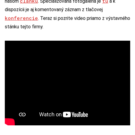
článku
tu
našom
. Špecializovaná fotogaléria je
a k
dispozícii je aj komentovaný záznam z tlačovej
konferencie
. Teraz si pozrite video priamo z výstavného
stánku tejto firmy.