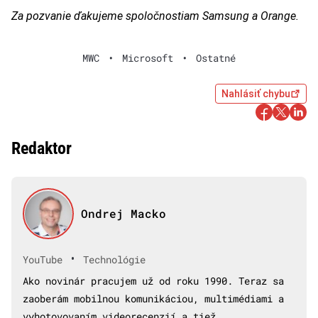
Za pozvanie ďakujeme spoločnostiam Samsung a Orange.
MWC
•
Microsoft
•
Ostatné
Nahlásiť chybu
Redaktor
Ondrej Macko
•
YouTube
Technológie
Ako novinár pracujem už od roku 1990. Teraz sa
zaoberám mobilnou komunikáciou, multimédiami a
vyhotovovaním videorecenzií a tiež