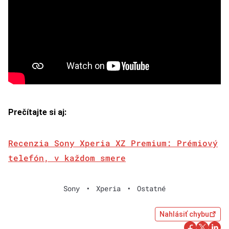
Prečítajte si aj:
Recenzia Sony Xperia XZ Premium: Prémiový
telefón, v každom smere
Sony
•
Xperia
•
Ostatné
Nahlásiť chybu