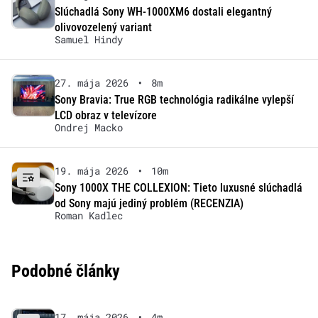
Slúchadlá Sony WH-1000XM6 dostali elegantný
olivovozelený variant
Samuel Hindy
27. mája 2026
•
8m
Sony Bravia: True RGB technológia radikálne vylepší
LCD obraz v televízore
Ondrej Macko
19. mája 2026
•
10m
Sony 1000X THE COLLEXION: Tieto luxusné slúchadlá
od Sony majú jediný problém (RECENZIA)
Roman Kadlec
Podobné články
17. mája 2026
•
4m