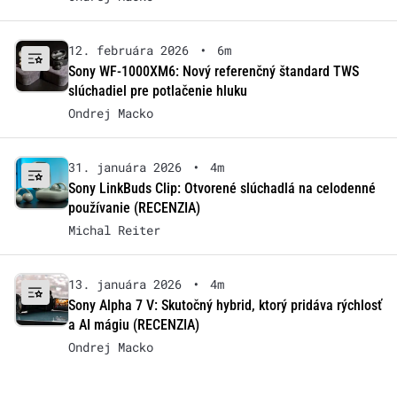
12. februára 2026
•
6m
Sony WF-1000XM6: Nový referenčný štandard TWS
slúchadiel pre potlačenie hluku
Ondrej Macko
31. januára 2026
•
4m
Sony LinkBuds Clip: Otvorené slúchadlá na celodenné
používanie (RECENZIA)
Michal Reiter
13. januára 2026
•
4m
Sony Alpha 7 V: Skutočný hybrid, ktorý pridáva rýchlosť
a AI mágiu (RECENZIA)
Ondrej Macko