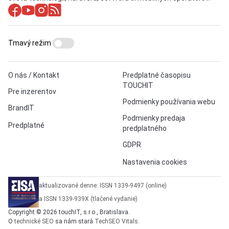
Tmavý režim
O nás / Kontakt
Predplatné časopisu
TOUCHIT
Pre inzerentov
Podmienky používania webu
BrandIT
Podmienky predaja
Predplatné
predplatného
GDPR
Nastavenia cookies
aktualizované denne: ISSN 1339-9497 (online)
a ISSN 1339-939X (tlačené vydanie)
Copyright © 2026 touchIT, s.r.o., Bratislava.
O
technické SEO
sa nám stará
TechSEO Vitals
.