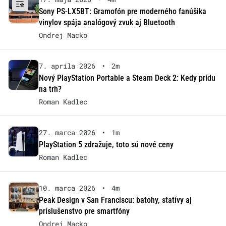
Sony PS-LX5BT: Gramofón pre moderného fanúšika
vinylov spája analógový zvuk aj Bluetooth
Ondrej Macko
7. apríla 2026
•
2m
Nový PlayStation Portable a Steam Deck 2: Kedy prídu
na trh?
Roman Kadlec
27. marca 2026
•
1m
PlayStation 5 zdražuje, toto sú nové ceny
Roman Kadlec
10. marca 2026
•
4m
Peak Design v San Franciscu: batohy, statívy aj
príslušenstvo pre smartfóny
Ondrej Macko