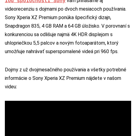
loď spoločnosti Sony
vám prinášame aj
videorecenziu s dojmami po dvoch mesiacoch používania.
Sony Xperia XZ Premium ponúka špecifický dizajn,
Snapdragon 835, 4 GB RAM a 64 GB úložisko. V porovnaní s
konkurenciou sa odlišuje najmä 4K HDR displejom s
uhlopriečkou 5,5 palcov a novým fotoaparátom, ktorý
umožňuje nahrávať superspomalené videá pri 960 fps.
Dojmy z už dvojmesačného používania a všetky potrebné
informácie o Sony Xperia XZ Premium nájdete v našom
videu: