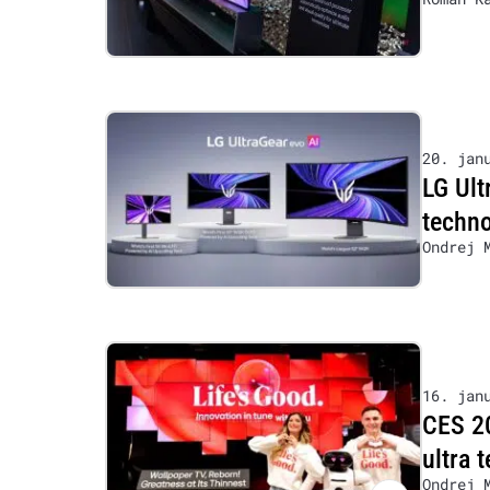
20. jan
LG Ult
techn
Ondrej 
16. jan
CES 20
ultra 
Ondrej 