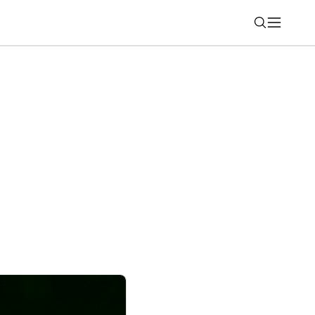
Nájsť
te stále nekončí, dostal novú funkciu