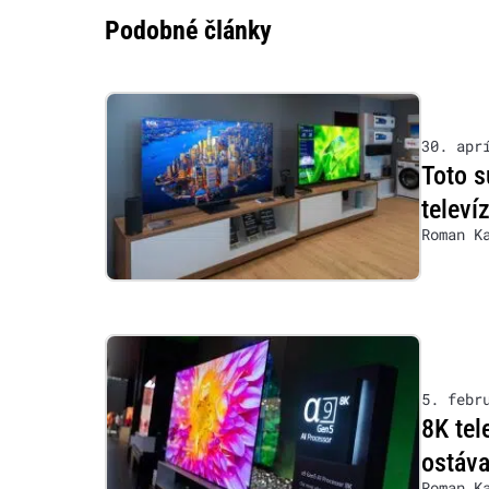
Podobné články
30. apr
Toto s
televí
Roman K
5. febr
8K tel
ostáv
Roman K