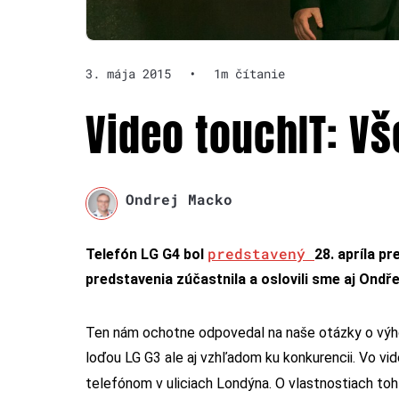
3. mája 2015
•
1m čítanie
Video touchIT: Vš
Ondrej Macko
predstavený
Telefón LG G4 bol
28. apríla p
predstavenia zúčastnila a oslovili sme aj Ondř
Ten nám ochotne odpovedal na naše otázky o výho
loďou LG G3 ale aj vzhľadom ku konkurencii. Vo vide
telefónom v uliciach Londýna. O vlastnostiach to