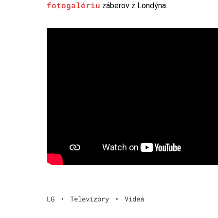
fotogalériu
záberov z Londýna.
LG
•
Televízory
•
Videá