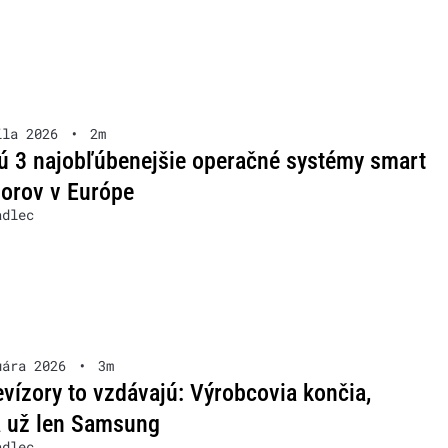
íla 2026
•
2m
ú 3 najobľúbenejšie operačné systémy smart
zorov v Európe
adlec
uára 2026
•
3m
evízory to vzdávajú: Výrobcovia končia,
a už len Samsung
adlec