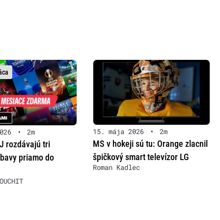
áca
15. mája 2026
•
2m
026
•
2m
MS v hokeji sú tu: Orange zlacnil
 rozdávajú tri
špičkový smart televízor LG
bavy priamo do
Roman Kadlec
OUCHIT