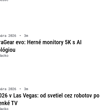
uára 2026
•
3m
raGear evo: Herné monitory 5K s AI
ológiou
Macko
uára 2026
•
3m
26 v Las Vegas: od svetiel cez robotov po
tenké TV
Macko