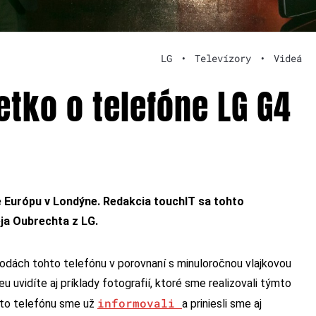
LG
•
Televízory
•
Videá
etko o telefóne LG G4
re Európu v Londýne. Redakcia touchIT sa tohto
eja Oubrechta z LG.
dách tohto telefónu v porovnaní s minuloročnou vlajkovou
u uvidíte aj príklady fotografií, ktoré sme realizovali týmto
informovali
hto telefónu sme už
a priniesli sme aj