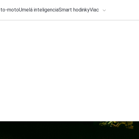
uto-moto
Umelá inteligencia
Smart hodinky
Viac
HLO BY VÁS ZAUJÍMAŤ
lačové správy
6. augusta 2026
•
2m
ADÁVANIA
Klasický Outlook eš
Michal Reiter
Zadajte frázu pre vyhľadanie