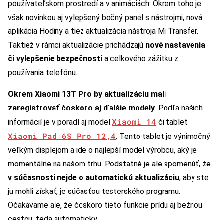
používateľskom prostredí a v animáciách. Okrem toho je
však novinkou aj vylepšený bočný panel s nástrojmi, nová
aplikácia Hodiny a tiež aktualizácia nástroja Mi Transfer.
Taktiež v rámci aktualizácie prichádzajú
nové nastavenia
či vylepšenie bezpečnosti
a celkového zážitku z
používania telefónu.
Okrem Xiaomi 13T Pro by aktualizáciu mali
zaregistrovať čoskoro aj ďalšie modely
. Podľa našich
Xiaomi 14
informácií je v poradí aj model
či tablet
Xiaomi Pad 6S Pro 12,4
. Tento tablet je výnimočný
veľkým displejom a ide o najlepší model výrobcu, aký je
momentálne na našom trhu. Podstatné je ale spomenúť, že
v súčasnosti nejde o automatickú aktualizáciu
, aby ste
ju mohli získať, je súčasťou testerského programu.
Očakávame ale, že čoskoro tieto funkcie prídu aj bežnou
cestou, teda automaticky.