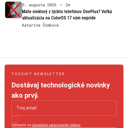
5. augusta 2026
•
2m
Máte niektorý z týchto telefónov OnePlus? Veľká
aktualizácia na ColorOS 17 vám nepríde
Katarína Šimková
TOUCHIT NEWSLETTER
Dostávaj technologické novinky
ako prvý.
Súhlasím so
zásadami spracovaním údajov
.