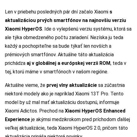
Len v priebehu posledných pár dní začalo Xiaomi
s
aktualizáciou prvých smartfónov na najnovšiu verziu
Xiaomi HyperOS
. Ide o vylepšenú verziu systému, ktorá sa
ale týka obmedzeného počtu zariadení. Nezíska ju teda
každý a pochopiteľne sa bude týkať len novších a
prémiových smartfónov. Aktuálne táto aktualizácia
prichádza
aj v globálnej a európskej verzii ROM
, teda v
tej, ktorú máme v smartfónoch v našom regióne.
Aktuálne vieme, že
prvej vlny aktualizácie
sa zúčastnia
niektoré modely ako je napríklad Xiaomi 13T Pro. Tento
model by už mal mať aktualizáciu dostupnú, informuje
Xiaomi Adictos. Prechod na
Xiaomi HyperOS Enhanced
Experience
je akýmsi medzikrokom pred príchodom ďalšej
veľkej aktualizácie, teda Xiaomi HyperOS 2.0, pričom táto
aktualizácia prináša niektoré novinky.