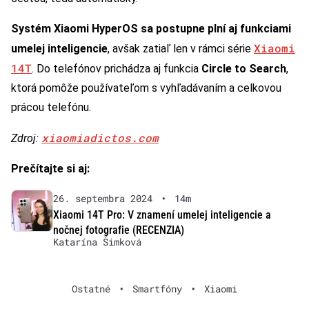
Systém Xiaomi HyperOS sa postupne plní aj funkciami
Xiaomi
umelej inteligencie
, avšak zatiaľ len v rámci série
14T
. Do telefónov prichádza aj funkcia
Circle to Search
,
ktorá pomôže používateľom s vyhľadávaním a celkovou
prácou telefónu.
xiaomiadictos.com
Zdroj:
Prečítajte si aj:
26. septembra 2024
•
14m
Xiaomi 14T Pro: V znamení umelej inteligencie a
nočnej fotografie (RECENZIA)
Katarína Šimková
Ostatné
•
Smartfóny
•
Xiaomi