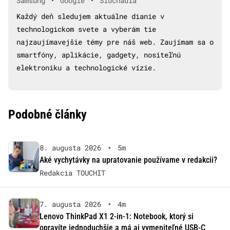
•
•
Samsung
Google
Slúchadlá
Každý deň sledujem aktuálne dianie v
technologickom svete a vyberám tie
najzaujímavejšie témy pre náš web. Zaujímam sa o
smartfóny, aplikácie, gadgety, nositeľnú
elektroniku a technologické vízie.
Podobné články
8. augusta 2026
•
5m
Aké vychytávky na upratovanie používame v redakcii?
Redakcia TOUCHIT
7. augusta 2026
•
4m
Lenovo ThinkPad X1 2-in-1: Notebook, ktorý si
opravíte jednoduchšie a má aj vymeniteľné USB-C