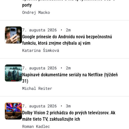
porty
Ondrej Macko
7. augusta 2026
•
2m
Google prinesie do Androidu novú bezpečnostnú
funkciu, ktorá zrejme chýbala aj vám
Katarína Šimková
7. augusta 2026
•
2m
Napínavé dokumentárne seriály na Netflixe (týždeň
31)
Michal Reiter
7. augusta 2026
•
3m
Dolby Vision 2 prichádza do prvých televízorov. Ak
máte tieto TV, zaktualizujte ich
Roman Kadlec