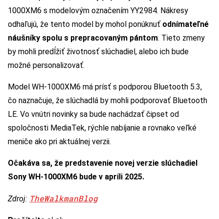
1000XM6 s modelovým označením YY2984. Nákresy
odhaľujú, že tento model by mohol ponúknuť
odnímateľné
náušníky spolu s prepracovaným pántom
. Tieto zmeny
by mohli predĺžiť životnosť slúchadiel, alebo ich bude
možné personalizovať.
Model WH-1000XM6 má prísť s podporou Bluetooth 5.3,
čo naznačuje, že slúchadlá by mohli podporovať Bluetooth
LE. Vo vnútri novinky sa bude nachádzať čipset od
spoločnosti MediaTek, rýchle nabíjanie a rovnako veľké
meniče ako pri aktuálnej verzii.
Očakáva sa, že predstavenie novej verzie slúchadiel
Sony WH-1000XM6 bude v apríli 2025.
TheWalkmanBlog
Zdroj: