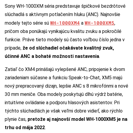
Sony WH-1000XM séria predstavuje špičkové bezdrôtové
slúchadlá s aktívnym potlačením hluku (ANC). Najnovšie
WH-1000XM4
WH-1000XM5
modely tejto série sú
a
,
pričom oba ponúkajú vynikajúcu kvalitu zvuku a pokročilé
funkcie. Práve tieto modely sú často voľbou číslo jedna v
prípade,
že od slúchadiel očakávate kvalitný zvuk,
účinné ANC a bohaté možnosti nastavenia
.
Zatiaľ čo XM4 prinášajú vylepšené ANC, pripojenie k dvom
zariadeniam súčasne a funkciu Speak-to-Chat, XM5 majú
nový prepracovaný dizajn, lepšie ANC s 8 mikrofónmi a nové
30 mm meniče. Oba modely poskytujú dlhú výdrž batérie,
intuitívne ovládanie a podporu hlasových asistentov. Pri
týchto slúchadlách je však veľmi dobre vidieť, ako rýchlo
plynie čas,
pretože aj najnovší model WH-1000XM5 je na
trhu od mája 2022
.