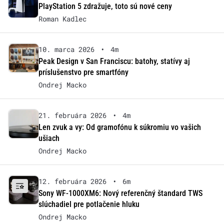
PlayStation 5 zdražuje, toto sú nové ceny
Roman Kadlec
10. marca 2026
•
4m
Peak Design v San Franciscu: batohy, statívy aj
príslušenstvo pre smartfóny
Ondrej Macko
21. februára 2026
•
4m
Len zvuk a vy: Od gramofónu k súkromiu vo vašich
ušiach
Ondrej Macko
12. februára 2026
•
6m
Sony WF-1000XM6: Nový referenčný štandard TWS
slúchadiel pre potlačenie hluku
Ondrej Macko