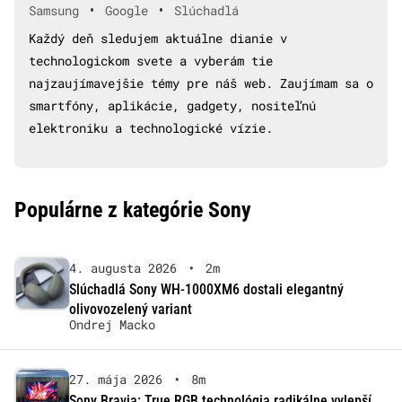
•
•
Samsung
Google
Slúchadlá
Každý deň sledujem aktuálne dianie v
technologickom svete a vyberám tie
najzaujímavejšie témy pre náš web. Zaujímam sa o
smartfóny, aplikácie, gadgety, nositeľnú
elektroniku a technologické vízie.
Populárne z kategórie Sony
4. augusta 2026
•
2m
Slúchadlá Sony WH-1000XM6 dostali elegantný
olivovozelený variant
Ondrej Macko
27. mája 2026
•
8m
Sony Bravia: True RGB technológia radikálne vylepší