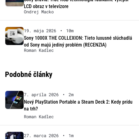
LCD obraz v televízore
Ondrej Macko
19. mája 2026
•
10m
Sony 1000X THE COLLEXION: Tieto luxusné slúchadlá
od Sony majú jediný problém (RECENZIA)
Roman Kadlec
Podobné články
7. apríla 2026
•
2m
Nový PlayStation Portable a Steam Deck 2: Kedy prídu
na trh?
Roman Kadlec
27. marca 2026
•
1m