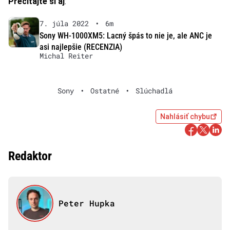
Prečítajte si aj
:
7. júla 2022
•
6m
Sony WH-1000XM5: Lacný špás to nie je, ale ANC je
asi najlepšie (RECENZIA)
Michal Reiter
Sony
•
Ostatné
•
Slúchadlá
Nahlásiť chybu
Redaktor
Peter Hupka