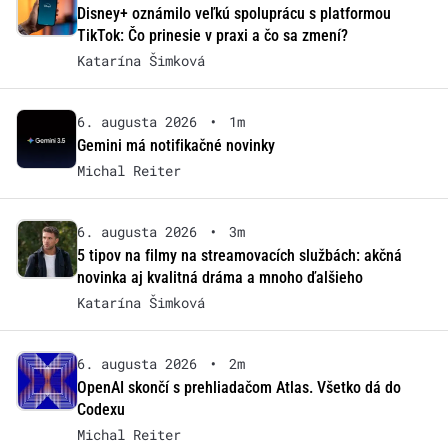
Disney+ oznámilo veľkú spoluprácu s platformou
TikTok: Čo prinesie v praxi a čo sa zmení?
Katarína Šimková
6. augusta 2026
•
1m
Gemini má notifikačné novinky
Michal Reiter
6. augusta 2026
•
3m
5 tipov na filmy na streamovacích službách: akčná
novinka aj kvalitná dráma a mnoho ďalšieho
Katarína Šimková
6. augusta 2026
•
2m
OpenAI skončí s prehliadačom Atlas. Všetko dá do
Codexu
Michal Reiter