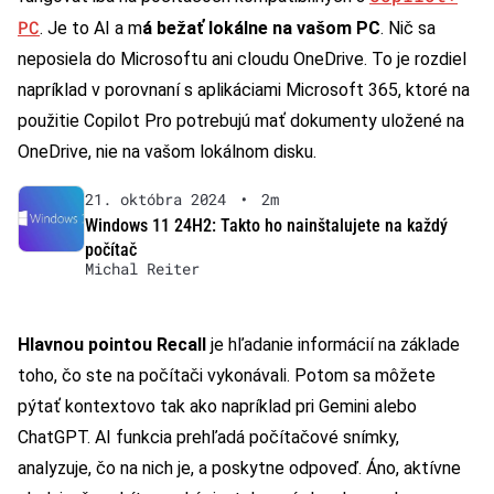
PC
. Je to AI a m
á bežať lokálne na vašom PC
. Nič sa
neposiela do Microsoftu ani cloudu OneDrive. To je rozdiel
napríklad v porovnaní s aplikáciami Microsoft 365, ktoré na
použitie Copilot Pro potrebujú mať dokumenty uložené na
OneDrive, nie na vašom lokálnom disku.
21. októbra 2024
•
2m
Windows 11 24H2: Takto ho nainštalujete na každý
počítač
Michal Reiter
Hlavnou pointou Recall
je hľadanie informácií na základe
toho, čo ste na počítači vykonávali. Potom sa môžete
pýtať kontextovo tak ako napríklad pri Gemini alebo
ChatGPT. AI funkcia prehľadá počítačové snímky,
analyzuje, čo na nich je, a poskytne odpoveď. Áno, aktívne