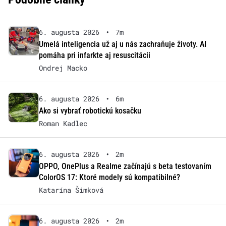
6. augusta 2026
•
7m
Umelá inteligencia už aj u nás zachraňuje životy. AI
pomáha pri infarkte aj resuscitácii
Ondrej Macko
6. augusta 2026
•
6m
Ako si vybrať robotickú kosačku
Roman Kadlec
6. augusta 2026
•
2m
OPPO, OnePlus a Realme začínajú s beta testovaním
ColorOS 17: Ktoré modely sú kompatibilné?
Katarína Šimková
6. augusta 2026
•
2m