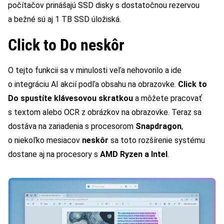
počítačov prinášajú SSD disky s dostatočnou rezervou
a bežné sú aj 1 TB SSD úložiská.
Click to Do neskôr
O tejto funkcii sa v minulosti veľa nehovorilo a ide
o integráciu AI akcií podľa obsahu na obrazovke.
Click to
Do spustíte klávesovou skratkou
a môžete pracovať
s textom alebo OCR z obrázkov na obrazovke. Teraz sa
dostáva na zariadenia s procesorom
Snapdragon
,
o niekoľko mesiacov
neskôr
sa toto rozšírenie systému
dostane aj na procesory s
AMD Ryzen a Intel
.