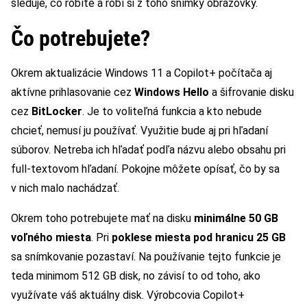
sleduje, čo robíte a robí si z toho snímky obrazovky.
Čo potrebujete?
Okrem aktualizácie Windows 11 a Copilot+ počítača aj
aktívne prihlasovanie cez
Windows Hello
a šifrovanie disku
cez
BitLocker
. Je to voliteľná funkcia a kto nebude
chcieť, nemusí ju používať. Využitie bude aj pri hľadaní
súborov. Netreba ich hľadať podľa názvu alebo obsahu pri
full-textovom hľadaní. Pokojne môžete opísať, čo by sa
v nich malo nachádzať.
Okrem toho potrebujete mať na disku
minimálne 50 GB
voľného miesta
. Pri
poklese miesta pod hranicu 25 GB
sa snímkovanie pozastaví. Na používanie tejto funkcie je
teda minimom 512 GB disk, no závisí to od toho, ako
využívate váš aktuálny disk. Výrobcovia Copilot+