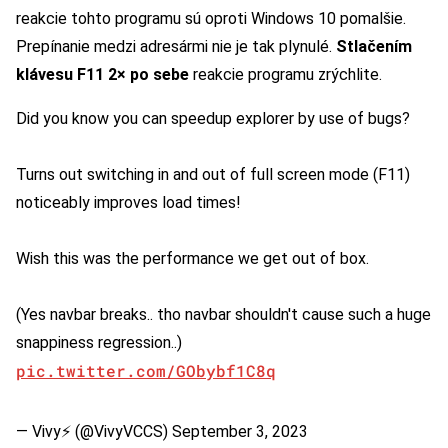
reakcie tohto programu sú oproti Windows 10 pomalšie.
Prepínanie medzi adresármi nie je tak plynulé.
Stlačením
klávesu F11 2× po sebe
reakcie programu zrýchlite.
Did you know you can speedup explorer by use of bugs?
Turns out switching in and out of full screen mode (F11)
noticeably improves load times!
Wish this was the performance we get out of box.
(Yes navbar breaks.. tho navbar shouldn't cause such a huge
snappiness regression..)
pic.twitter.com/GObybf1C8q
— Vivy⚡ (@VivyVCCS)
September 3, 2023