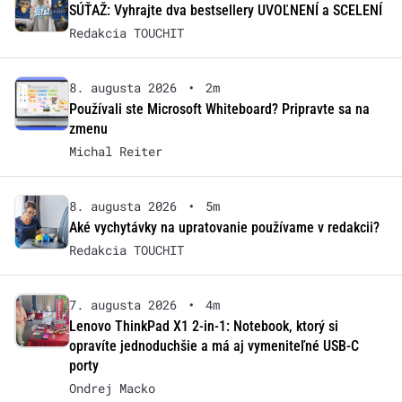
SÚŤAŽ: Vyhrajte dva bestsellery UVOĽNENÍ a SCELENÍ
Redakcia TOUCHIT
8. augusta 2026
•
2m
Používali ste Microsoft Whiteboard? Pripravte sa na
zmenu
Michal Reiter
8. augusta 2026
•
5m
Aké vychytávky na upratovanie používame v redakcii?
Redakcia TOUCHIT
7. augusta 2026
•
4m
Lenovo ThinkPad X1 2-in-1: Notebook, ktorý si
opravíte jednoduchšie a má aj vymeniteľné USB-C
porty
Ondrej Macko