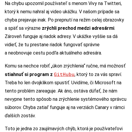
Na chybu upozornil používateľ s menom Vivy na Twitteri,
ktorý k nemu nahral aj video ukážku. V našom prípade sa
chyba prejavuje inak. Po prepnutí na režim celej obrazovky
a späť sa výrazne
zrýchli prechod medzi adresármi
.
Zároveň funguje aj riadok adresy. V ukážke vyššie sa dá
vidieť, že tu prestane riadok fungovať správne
a neobnovuje cestu podľa aktuálneho adresára.
Komu sa nechce robiť „úkon zrýchlenia“ ručne, má možnosť
GitHubu
stiahnuť si program z
, ktorý to za vás spraví.
Treba ho len dvojklikom spustiť. Uvidíme, či Microsoft na
tento problém zareaguje. Ak áno, ostáva dúfať, že nám
nevypne tento spôsob na zrýchlenie systémového správcu
súborov. Chyba zatiaľ funguje aj na verziách Canary v rámci
ďalších zostáv.
Toto je jedna zo zaujímavých chýb, ktorá je používateľovi