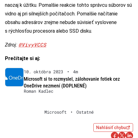
naozaj k úžitku. Pomalšie reakcie tohto správcu súborov sú
vidno aj pri silnejších počítačoch. Pomalšie načítanie
obsahu adresárov zrejme nebude súvisieť vyslovene
s rýchlosťou procesora alebo SSD disku.
@VivyVCCS
Zdroj:
Prečítajte si aj:
10. októbra 2023
•
4m
Microsoft si to rozmyslel, zálohovanie fotiek cez
OneDrive nezmení (DOPLNENÉ)
Roman Kadlec
Microsoft
•
Ostatné
Nahlásiť chybu