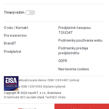
Tmavý režim
O nás / Kontakt
Predplatné časopisu
TOUCHIT
Pre inzerentov
Podmienky používania webu
BrandIT
Podmienky predaja
Predplatné
predplatného
GDPR
Nastavenia cookies
aktualizované denne: ISSN 1339-9497 (online)
a ISSN 1339-939X (tlačené vydanie)
Copyright © 2026 touchIT, s.r.o., Bratislava.
O
technické SEO
sa nám stará
TechSEO Vitals
.