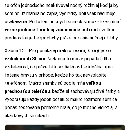
telefón jednoducho neaktivoval nočný režim aj keď ja by
som ho už manuálne zapla, výsledky boli však nad moje
očakávania. Pri fotení nočných snímok si môžete všimnúť
verné podanie farieb aj zachovanie ostrosti
, veľkou
prednosťou je bezpochyby práve podanie nočnej oblohy.
Xiaomi 15T Pro ponúka aj
makro režim, ktorý je zo
vzdialenosti 30 cm
. Niekomu to môže pripadať dlhá
vzdialenosť, no práve táto vzdialenosť je ideálna aj na
fotenie hmyzu v prírode, keďže ho tak nevyplašíte
telefónom. Makro snímky sú podľa mňa
veľkou
prednosťou telefónu
, keďže si zachovávajú živé farby a
vyobrazujú každý jeden detail. S makro režimom som sa
počas testovania pomerne hrala, čo je možné vidieť aj v
ukážkových snímkach.