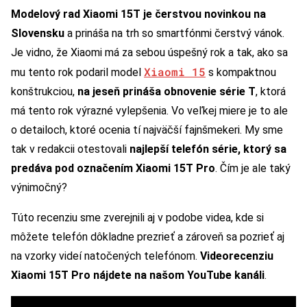
Modelový rad Xiaomi 15T je čerstvou novinkou na
Slovensku
a prináša na trh so smartfónmi čerstvý vánok.
Je vidno, že Xiaomi má za sebou úspešný rok a tak, ako sa
Xiaomi 15
mu tento rok podaril model
s kompaktnou
konštrukciou,
na jeseň prináša obnovenie série T
, ktorá
má tento rok výrazné vylepšenia. Vo veľkej miere je to ale
o detailoch, ktoré ocenia tí najväčší fajnšmekeri. My sme
tak v redakcii otestovali
najlepší telefón série, ktorý sa
predáva pod označením Xiaomi 15T Pro
. Čím je ale taký
výnimočný?
Túto recenziu sme zverejnili aj v podobe videa, kde si
môžete telefón dôkladne prezrieť a zároveň sa pozrieť aj
na vzorky videí natočených telefónom.
Videorecenziu
Xiaomi 15T Pro nájdete na našom YouTube kanáli
.