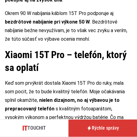
Okrem 90 W nabíjania káblom 15T Pro podporuje aj
bezdrôtové nabíjanie pri výkone 50 W
. Bezdrôtové
nabíjanie bežne nevyužívam, je to však vec zvyku a verím,
že túto súčasť vo výbave ocenia mnohí.
Xiaomi 15T Pro – telefón, ktorý
sa oplatí
Keď som prvýkrát dostala Xiaomi 15T Pro do ruky, mala
som pocit, že to bude kvalitný telefón. Moje očakávania
splnil okamžite,
nielen dizajnom, no aj výbavou je to
prepracovaný telefón
s kvalitným fotoaparátom,
vysokým výkonom a perfektnou výdržou batérie. Čo ma
však zvyčajne odrádza pri sérii Xiaomi T, je cena. Keďže ide
TOUCHIT
Rýchle správy
o telefóny, ktoré sú akousi medzigeneráciou vlajkových