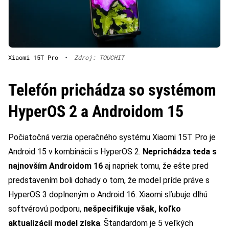
Xiaomi 15T Pro
•
Zdroj: TOUCHIT
Telefón prichádza so systémom
HyperOS 2 a Androidom 15
Počiatočná verzia operačného systému Xiaomi 15T Pro je
Android 15 v kombinácii s HyperOS 2.
Neprichádza teda s
najnovším Androidom 16
aj napriek tomu, že ešte pred
predstavením boli dohady o tom, že model príde práve s
HyperOS 3 doplneným o Android 16. Xiaomi sľubuje dlhú
softvérovú podporu,
nešpecifikuje však, koľko
aktualizácií model získa
. Štandardom je 5 veľkých