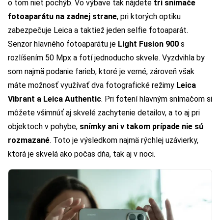
o tom niet pochýb. Vo výbave tak nájdete
tri snímače
fotoaparátu na zadnej strane
, pri ktorých optiku
zabezpečuje Leica a taktiež jeden selfie fotoaparát.
Senzor hlavného fotoaparátu je
Light Fusion 900
s
rozlíšením 50 Mpx a fotí jednoducho skvele. Vyzdvihla by
som najmä podanie farieb, ktoré je verné, zároveň však
máte možnosť využívať dva fotografické režimy
Leica
Vibrant a Leica Authentic
. Pri fotení hlavným snímačom si
môžete všimnúť aj skvelé zachytenie detailov, a to aj pri
objektoch v pohybe,
snímky ani v takom prípade nie sú
rozmazané
. Toto je výsledkom najmä rýchlej uzávierky,
ktorá je skvelá ako počas dňa, tak aj v noci.