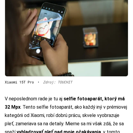
Xiaomi 15T Pro
•
Zdroj: TOUCHIT
V neposlednom rade je tu aj
selfie fotoaparát, ktorý má
32 Mpx
. Tento selfie fotoaparát, ako každý iný v prémiovej
kategórii od Xiaomi, robí dobrú prácu, skvele vyobrazuje
pleť, zameriava sa na detaily. Mierne sa mi však zdá, že sa
snaží
vyhladzovať pleť nad moje očakávania
, v tomto