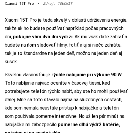
Xiaomi 15T Pro
•
Zdroj: TOUCHIT
Xiaomi 15T Pro je teda skvelý v oblasti udržiavania energie,
takže ak ho budete používať napríklad počas pracovných
dní,
pokojne vám dva dni vydrží
. Ak mu však dáte zabrať a
budete na ňom sledovať filmy, fotiť a aj si niečo zahráte,
tak je to štandardne na jeden deň, možno na jeden deň aj
kúsok.
Skvelou vlasnosťou je
rýchle nabíjanie pri výkone 90 W
.
Toto nabíjanie najviac oceníte v časovej tiesni, keď
potrebujete telefón rýchlo nabiť, aby ste ho mohli používať
ďalej. Mne sa toto stávalo najmä na služobných cestách,
kde som nemala neustále prístup k nabíjačke a telefón
som používala pomerne intenzívne. No už len pár minút na
nabíjačke mi zabezpečilo
pomerne dlhú výdrž batérie,
pokojne aj na zvyšok dňa
.