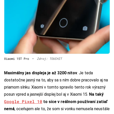
Xiaomi 15T Pro
•
Zdroj: TOUCHIT
Maximálny jas displeja je až 3200 nitov
. Je teda
dostatočne jasný na to, aby sa s ním dobre pracovalo aj na
priamom slnku. Xiaomi v tomto spravilo tento rok výrazný
posun vpred a jasnejší displej bol aj v Xiaomi 15.
Na taký
Google Pixel 10
to síce v reálnom používaní zatiaľ
nemá
, oceňujem ale to, že som si vonku nemusela neustále