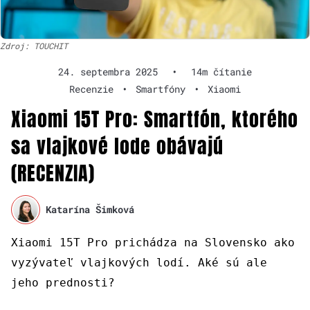
Zdroj: TOUCHIT
24. septembra 2025
•
14m čítanie
Recenzie
•
Smartfóny
•
Xiaomi
Xiaomi 15T Pro: Smartfón, ktorého
sa vlajkové lode obávajú
(RECENZIA)
Katarína Šimková
Xiaomi 15T Pro prichádza na Slovensko ako
vyzývateľ vlajkových lodí. Aké sú ale
jeho prednosti?