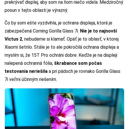
prekrývať displej, aby som na ňom niečo videla. Medziročný
posun v tejto oblasti je výrazný.
Čo by som ešte vyzdvihla, je ochrana displeja, ktorá je
zabezpečená Corning Gorilla Glass 7i.
Nie je to najnovší
Victus 2
, nebudeme si klamať. Opäť je to oblasť, v ktorej
Xiaomi šetrilo. Stále je to ale pokročilá ochrana displeja a
myslím si, že 15T Pro ochráni dobre. Keďže je na displeji
nalepená ochranná fólia,
škrabance som počas
testovania neriešila
a pri pádoch je rovnako Gorilla Glass
7i veľmi účinným riešením.