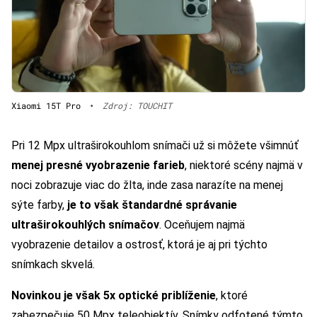
Xiaomi 15T Pro
•
Zdroj: TOUCHIT
Pri 12 Mpx ultraširokouhlom snímači už si môžete všimnúť
menej presné vyobrazenie farieb
, niektoré scény najmä v
noci zobrazuje viac do žlta, inde zasa narazíte na menej
sýte farby,
je to však štandardné správanie
ultraširokouhlých snímačov
. Oceňujem najmä
vyobrazenie detailov a ostrosť, ktorá je aj pri týchto
snímkach skvelá.
Novinkou je však 5x optické priblíženie
, ktoré
zabezpečuje 50 Mpx teleobjektív. Snímky odfotené týmto