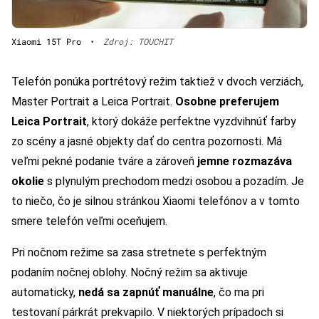
Xiaomi 15T Pro
•
Zdroj: TOUCHIT
Telefón ponúka portrétový režim taktiež v dvoch verziách,
Master Portrait a Leica Portrait.
Osobne preferujem
Leica Portrait
, ktorý dokáže perfektne vyzdvihnúť farby
zo scény a jasné objekty dať do centra pozornosti. Má
veľmi pekné podanie tváre a zároveň
jemne rozmazáva
okolie
s plynulým prechodom medzi osobou a pozadím. Je
to niečo, čo je silnou stránkou Xiaomi telefónov a v tomto
smere telefón veľmi oceňujem.
Pri nočnom režime sa zasa stretnete s perfektným
podaním nočnej oblohy. Nočný režim sa aktivuje
automaticky,
nedá sa zapnúť manuálne
, čo ma pri
testovaní párkrát prekvapilo. V niektorých prípadoch si