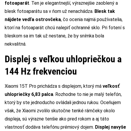
fotoaparát
. Ten je elegantnejší, výraznejšie zaoblený a
blesk fotoaparátu sa v ňom už nenachádza.
Blesk tak
nájdete vedľa ostrovčeka
, čo ocenia najmä používatelia,
ktorí na fotoaparát chcú nalepiť ochranné sklo. Pri fotení s
bleskom sa im tak už nestane, že by snímka bola
nekvalitná.
Displej s veľkou uhlopriečkou a
144 Hz frekvenciou
Xiaomi 15T Pro prichádza s displejom, ktorý má
veľkosť
uhlopriečky 6,83 palca
. Rozhodne to nie je malý telefón,
ktorý by ste jednoducho ovládali jednou rukou. Oceňujem
však, že Xiaomi zvolilo skutočne tenké rámčeky okolo
displeja, sú výrazne tenšie ako pred rokom a aj táto
vlastnosť dodáva telefónu prémiový dojem.
Displej navyše