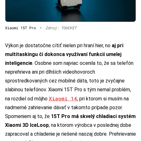
Xiaomi 15T Pro
•
Zdroj: TOUCHIT
Výkon je dostatočne cítiť nielen pri hraní hier, no
aj pri
multitaskingu či dokonca využívaní funkcií umelej
inteligencie
. Osobne som najviac ocenila to, že sa telefón
neprehrieva ani pri dlhších videohovoroch
sprostredkovaných cez mobilné dáta, toto je zvyčajne
slabinou telefónov. Xiaomi 15T Pro s tým nemal problém,
Xiaomi 14
na rozdiel od môjho
, pri ktorom si musím na
nadmerné zahrievanie dávať v takomto prípade pozor.
Spomeniem aj to, že
15T Pro má skvelý chladiaci systém
Xiaomi 3D IceLoop
, na ktorom výrobca v poslednej dobe
zapracoval a chladenie je riešené naozaj dobre. Prehrievanie