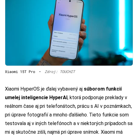
Xiaomi 15T Pro
•
Zdroj: TOUCHIT
Xiaomi HyperOS je ďalej vybavený aj
súborom funkcií
umelej inteligencie HyperAI
, ktorá podporuje preklady v
reálnom čase aj pri telefonátoch, prácu s AI v poznámkach,
pri úprave fotografií a mnoho ďalšieho. Tieto funkcie som
testovala aj v iných telefónoch a v niektorých prípadoch sa
mi aj skutočne zišli, najmä pri úprave snímok. Xiaomi má