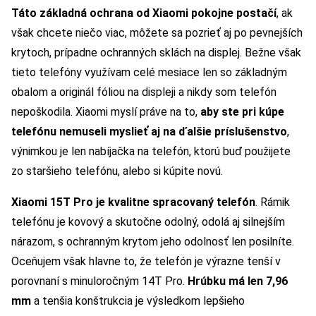
Táto základná ochrana od Xiaomi pokojne postačí
, ak
však chcete niečo viac, môžete sa pozrieť aj po pevnejších
krytoch, prípadne ochranných sklách na displej. Bežne však
tieto telefóny využívam celé mesiace len so základným
obalom a originál fóliou na displeji a nikdy som telefón
nepoškodila. Xiaomi myslí práve na to,
aby ste pri kúpe
telefónu nemuseli myslieť aj na ďalšie príslušenstvo
,
výnimkou je len nabíjačka na telefón, ktorú buď použijete
zo staršieho telefónu, alebo si kúpite novú.
Xiaomi 15T Pro je kvalitne spracovaný telefón
. Rámik
telefónu je kovový a skutočne odolný, odolá aj silnejším
nárazom, s ochranným krytom jeho odolnosť len posilníte.
Oceňujem však hlavne to, že telefón je výrazne tenší v
porovnaní s minuloročným 14T Pro.
Hrúbku má len 7,96
mm
a tenšia konštrukcia je výsledkom lepšieho