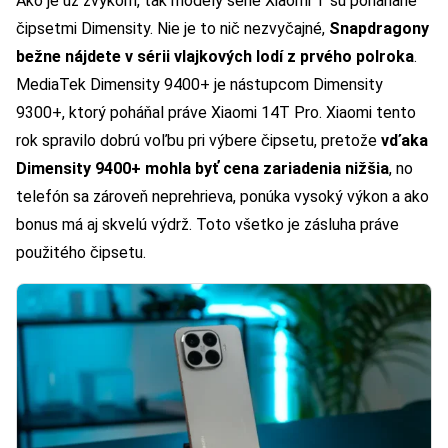
Ako je už zvykom, tak modely série Xiaomi T sú poháňané
čipsetmi Dimensity. Nie je to nič nezvyčajné,
Snapdragony
bežne nájdete v sérii vlajkových lodí z prvého polroka
.
MediaTek Dimensity 9400+ je nástupcom Dimensity
9300+, ktorý poháňal práve Xiaomi 14T Pro. Xiaomi tento
rok spravilo dobrú voľbu pri výbere čipsetu, pretože
vďaka
Dimensity 9400+ mohla byť cena zariadenia nižšia
, no
telefón sa zároveň neprehrieva, ponúka vysoký výkon a ako
bonus má aj skvelú výdrž. Toto všetko je zásluha práve
použitého čipsetu.