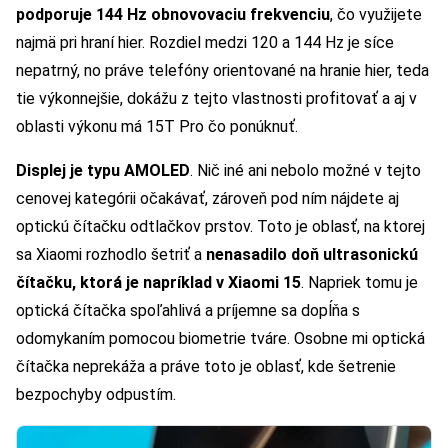
podporuje 144 Hz obnovovaciu frekvenciu
, čo využijete
najmä pri hraní hier. Rozdiel medzi 120 a 144 Hz je síce
nepatrný, no práve telefóny orientované na hranie hier, teda
tie výkonnejšie, dokážu z tejto vlastnosti profitovať a aj v
oblasti výkonu má 15T Pro čo ponúknuť.
Displej je typu AMOLED
. Nič iné ani nebolo možné v tejto
cenovej kategórii očakávať, zároveň pod ním nájdete aj
optickú čítačku odtlačkov prstov. Toto je oblasť, na ktorej
sa Xiaomi rozhodlo šetriť a
nenasadilo doň ultrasonickú
čítačku, ktorá je napríklad v Xiaomi 15
. Napriek tomu je
optická čítačka spoľahlivá a príjemne sa dopĺňa s
odomykaním pomocou biometrie tváre. Osobne mi optická
čítačka neprekáža a práve toto je oblasť, kde šetrenie
bezpochyby odpustím.