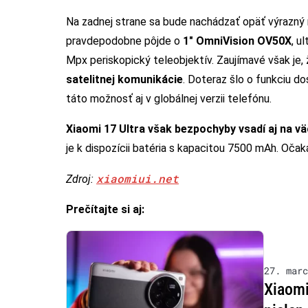
Na zadnej strane sa bude nachádzať opäť výrazný
pravdepodobne pôjde o
1″ OmniVision OV50X
, u
Mpx periskopický teleobjektív. Zaujímavé však je
satelitnej komunikácie
. Doteraz šlo o funkciu d
táto možnosť aj v globálnej verzii telefónu.
Xiaomi 17 Ultra však bezpochyby vsadí aj na vä
je k dispozícii batéria s kapacitou 7500 mAh. Očak
xiaomiui.net
Zdroj:
Prečítajte si aj:
27. marc
Xiaomi