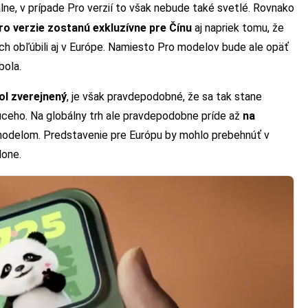
ne, v prípade Pro verzií to však nebude také svetlé. Rovnako
ro verzie zostanú exkluzívne pre Čínu
aj napriek tomu, že
 ich obľúbili aj v Európe. Namiesto Pro modelov bude ale opäť
bola.
ol zverejnený
, je však pravdepodobné, že sa tak stane
ceho. Na globálny trh ale pravdepodobne príde až
na
odelom. Predstavenie pre Európu by mohlo prebehnúť v
lone.