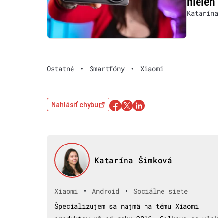
nielen
Katarína
Ostatné
•
Smartfóny
•
Xiaomi
Nahlásiť chybu
Katarína Šimková
•
•
Xiaomi
Android
Sociálne siete
Špecializujem sa najmä na tému Xiaomi