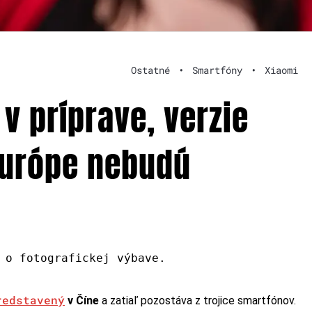
Ostatné
•
Smartfóny
•
Xiaomi
 v príprave, verzie
Európe nebudú
 o fotografickej výbave.
redstavený
v Číne
a zatiaľ pozostáva z trojice smartfónov.