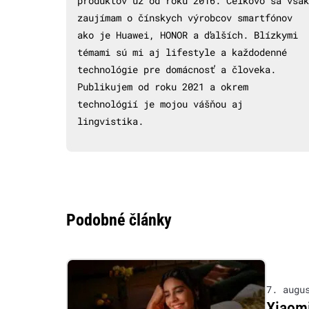
produktov už od roku 2016. Celkovo sa však
zaujímam o čínskych výrobcov smartfónov
ako je Huawei, HONOR a ďalších. Blízkymi
témami sú mi aj lifestyle a každodenné
technológie pre domácnosť a človeka.
Publikujem od roku 2021 a okrem
technológií je mojou vášňou aj
lingvistika.
Podobné články
7. augu
Xiaom