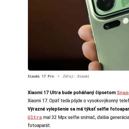
Xiaomi 17 Pro
•
Zdroj: Xiaomi
Snap
Xiaomi 17 Ultra bude poháňaný čipsetom
Xiaomi 17. Opäť teda pôjde o vysokovýkonný telefó
Výrazné vylepšenie sa má týkať selfie fotoapa
Ultra
mal 32 Mpx selfie snímač, ďalšia generácia 
fotoaparát.