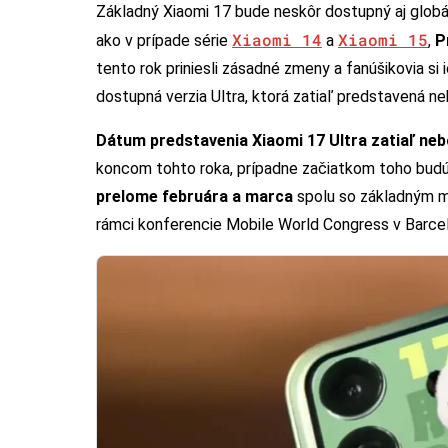
Základný Xiaomi 17 bude neskôr dostupný aj globál
Xiaomi 14
Xiaomi 15
ako v prípade série
a
,
P
tento rok priniesli zásadné zmeny a fanúšikovia si
dostupná verzia Ultra, ktorá zatiaľ predstavená ne
Dátum predstavenia Xiaomi 17 Ultra zatiaľ neb
koncom tohto roka, prípadne začiatkom toho budú
prelome februára a marca
spolu so základným m
rámci konferencie Mobile World Congress v Barce