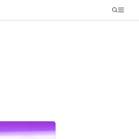
Nájsť
TREAM vlakom: vybrané spoje mimoriadne
och