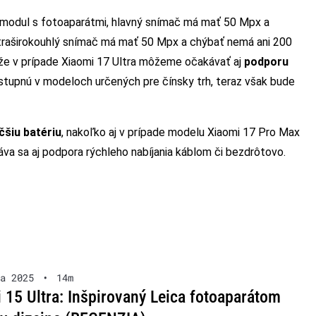
 modul s fotoaparátmi, hlavný snímač má mať 50 Mpx a
ltraširokouhlý snímač má mať 50 Mpx a chýbať nemá ani 200
, že v prípade Xiaomi 17 Ultra môžeme očakávať aj
podporu
ostupnú v modeloch určených pre čínsky trh, teraz však bude
čšiu batériu
, nakoľko aj v prípade modelu Xiaomi 17 Pro Max
áva sa aj podpora rýchleho nabíjania káblom či bezdrôtovo.
a 2025
•
14m
 15 Ultra: Inšpirovaný Leica fotoaparátom