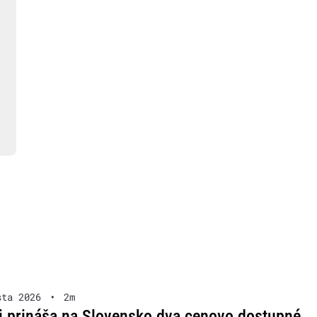
sta 2026
•
2m
i prináša na Slovensko dva cenovo dostupné