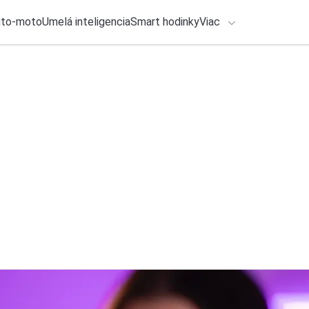
uto-moto
Umelá inteligencia
Smart hodinky
Viac
HLO BY VÁS ZAUJÍMAŤ
lačové správy
4. augusta 2026
•
2m
ADÁVANIA
Na festival LOVES
zastavia vo Vajnor
Zadajte frázu pre vyhľadanie
Ondrej Macko