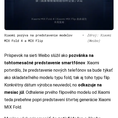
Xiaomi pozýva na predstavenie modelov
•
Zdroj: Xiaomi
MIX Fold 4 a MIX Flip
(Weibo)
Príspevok na sieti Weibo slúžil ako
pozvánka na
tohtomesačné predstavenie smartfónov
. Xiaomi
potvrdilo, že predstavenie nových telefónov sa bude týkať
ako skladateľného modelu typu fold, tak aj toho typu flip.
Konkrétny dátum výrobca neuviedol, no
odkazuje na
mesiac júl
. Odhalenie prvého flipového modelu od Xiaomi
teda prebehne popri predstavení štvrtej generácie Xiaomi
MIX Fold.