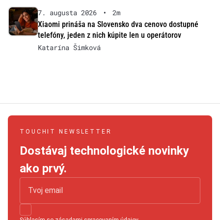
7. augusta 2026
•
2m
Xiaomi prináša na Slovensko dva cenovo dostupné
telefóny, jeden z nich kúpite len u operátorov
Katarína Šimková
TOUCHIT NEWSLETTER
Dostávaj technologické novinky
ako prvý.
Súhlasím so
zásadami spracovaním údajov
.