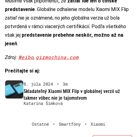
Musíme však pripomenúť, že
zatiaľ ide len o čínske
predstavenie
. Globálne odhalenie modelu Xiaomi MIX Flip
zatiaľ nie je oznámené, no jeho globálna verzia už bola
potvrdená v rámci viacerých certifikácií. Podľa všetkého
však jej
predstavenie prebehne neskôr, možno až na
jeseň
.
Weibo
gizmochina.com
Zdroj:
,
Prečítajte si aj:
8. júla 2024
•
3m
Skladateľný Xiaomi MIX Flip v globálnej verzii už
takmer vôbec nie je tajomstvom
Katarína Šimková
Ostatné
•
Smartfóny
•
Xiaomi