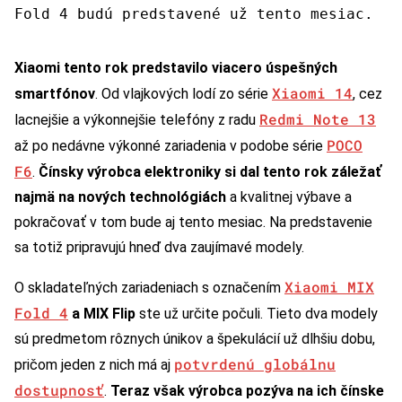
Fold 4 budú predstavené už tento mesiac.
Xiaomi tento rok predstavilo viacero úspešných
Xiaomi 14
smartfónov
. Od vlajkových lodí zo série
, cez
Redmi Note 13
lacnejšie a výkonnejšie telefóny z radu
POCO
až po nedávne výkonné zariadenia v podobe série
F6
.
Čínsky výrobca elektroniky si dal tento rok záležať
najmä na nových technológiách
a kvalitnej výbave a
pokračovať v tom bude aj tento mesiac. Na predstavenie
sa totiž pripravujú hneď dva zaujímavé modely.
Xiaomi MIX
O skladateľných zariadeniach s označením
Fold 4
a MIX Flip
ste už určite počuli. Tieto dva modely
sú predmetom rôznych únikov a špekulácií už dlhšiu dobu,
potvrdenú globálnu
pričom jeden z nich má aj
dostupnosť
.
Teraz však výrobca pozýva na ich čínske