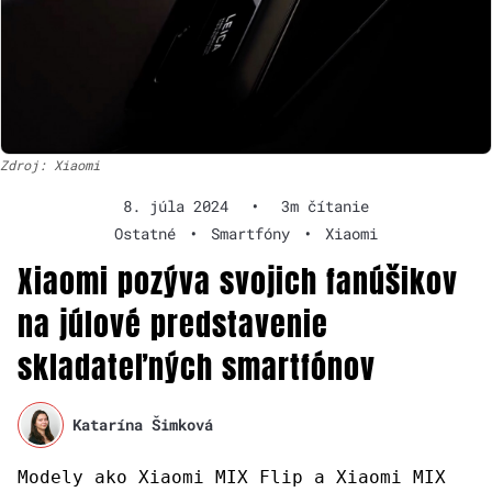
Zdroj: Xiaomi
8. júla 2024
•
3m čítanie
Ostatné
•
Smartfóny
•
Xiaomi
Xiaomi pozýva svojich fanúšikov
na júlové predstavenie
skladateľných smartfónov
Katarína Šimková
Modely ako Xiaomi MIX Flip a Xiaomi MIX