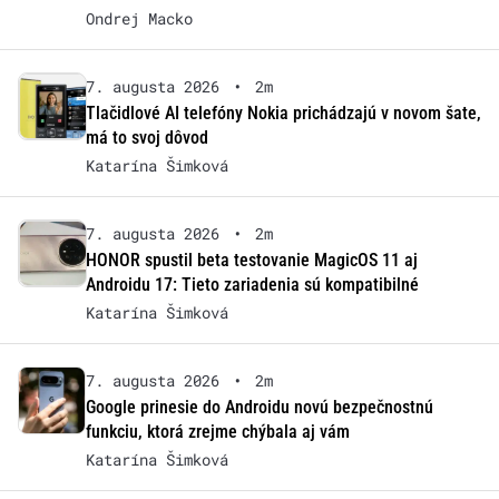
Ondrej Macko
7. augusta 2026
•
2m
Tlačidlové AI telefóny Nokia prichádzajú v novom šate,
má to svoj dôvod
Katarína Šimková
7. augusta 2026
•
2m
HONOR spustil beta testovanie MagicOS 11 aj
Androidu 17: Tieto zariadenia sú kompatibilné
Katarína Šimková
7. augusta 2026
•
2m
Google prinesie do Androidu novú bezpečnostnú
funkciu, ktorá zrejme chýbala aj vám
Katarína Šimková