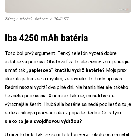
Zdroj: Michal Reiter / TOUCHIT
Iba 4250 mAh batéria
Toto bol prvý argument. Tenký telefón vyzerá dobre
a dobre sa používa. Obetovať za to ale cenný zdroj energie
a mať tak
„papierovo“ kratšiu výdrž batérie?
Moja prax
ukázala jednu vec a myslím, že rovnako to bude aj u vás.
Redmi naozaj vydrží dva plné dni. Nie hrania hier ale takého
bežného používania. Xiaomi až tak nie, museli by ste
výraznejšie šetriť. Hrubá sila batérie sa nedá podliezť a tu je
ešte aj silnejší procesor ako v prípade Redmi. Čo s tým
a
ako to je s dvojdňovou výdržou?
U mňa to bolo tak, že som telefón večer okolo ôsmej nabil