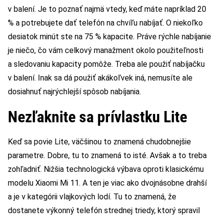
v balení. Je to poznať najmä vtedy, keď máte napríklad 20
% a potrebujete dať telefón na chvíľu nabíjať. O niekoľko
desiatok minút ste na 75 % kapacite. Práve rýchle nabíjanie
je niečo, čo vám celkový manažment okolo použiteľnosti
a sledovaniu kapacity pomôže. Treba ale použiť nabíjačku
v balení. Inak sa dá použiť akákoľvek iná, nemusíte ale
dosiahnuť najrýchlejší spôsob nabíjania.
Nezľaknite sa prívlastku Lite
Keď sa povie Lite, väčšinou to znamená chudobnejšie
parametre. Dobre, tu to znamená to isté. Avšak a to treba
zohľadniť. Nižšia technologická výbava oproti klasickému
modelu Xiaomi Mi 11. A ten je viac ako dvojnásobne drahší
a je v kategórii vlajkových lodí. Tu to znamená, že
dostanete výkonný telefón strednej triedy, ktorý spravil