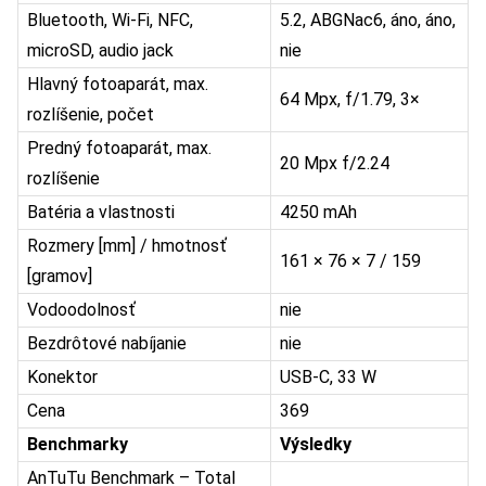
Bluetooth, Wi-Fi, NFC,
5.2, ABGNac6, áno, áno,
microSD, audio jack
nie
Hlavný fotoaparát, max.
64 Mpx, f/1.79, 3×
rozlíšenie, počet
Predný fotoaparát, max.
20 Mpx f/2.24
rozlíšenie
Batéria a vlastnosti
4250 mAh
Rozmery [mm] / hmotnosť
161 × 76 × 7 / 159
[gramov]
Vodoodolnosť
nie
Bezdrôtové nabíjanie
nie
Konektor
USB-C, 33 W
Cena
369
Benchmarky
Výsledky
AnTuTu Benchmark – Total