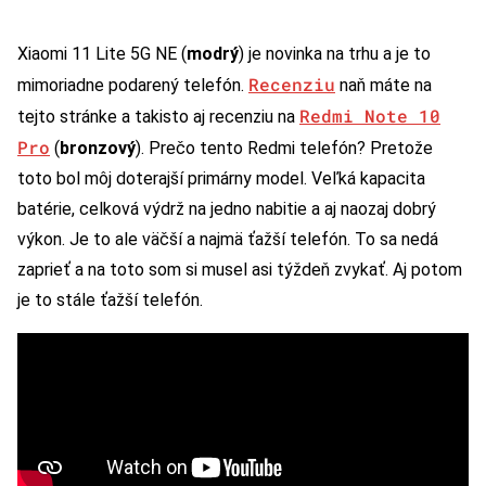
Xiaomi 11 Lite 5G NE (
modrý
) je novinka na trhu a je to
Recenziu
mimoriadne podarený telefón.
naň máte na
Redmi Note 10
tejto stránke a takisto aj recenziu na
Pro
(
bronzový
). Prečo tento Redmi telefón? Pretože
toto bol môj doterajší primárny model. Veľká kapacita
batérie, celková výdrž na jedno nabitie a aj naozaj dobrý
výkon. Je to ale väčší a najmä ťažší telefón. To sa nedá
zaprieť a na toto som si musel asi týždeň zvykať. Aj potom
je to stále ťažší telefón.