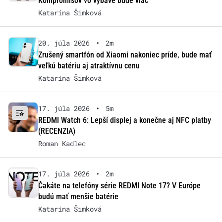
Kompromisov vo výbave bude viac
Katarína Šimková
20. júla 2026
•
2m
Zrušený smartfón od Xiaomi nakoniec príde, bude mať
veľkú batériu aj atraktívnu cenu
Katarína Šimková
17. júla 2026
•
5m
REDMI Watch 6: Lepší displej a konečne aj NFC platby
(RECENZIA)
Roman Kadlec
17. júla 2026
•
2m
Čakáte na telefóny série REDMI Note 17? V Európe
budú mať menšie batérie
Katarína Šimková