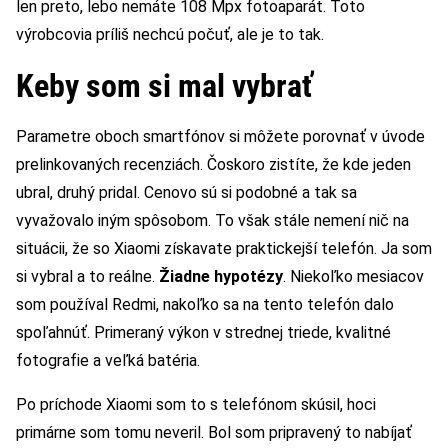
len preto, lebo nemáte 108 Mpx fotoaparát. Toto
výrobcovia príliš nechcú počuť, ale je to tak.
Keby som si mal vybrať
Parametre oboch smartfónov si môžete porovnať v úvode
prelinkovaných recenziách. Čoskoro zistíte, že kde jeden
ubral, druhý pridal. Cenovo sú si podobné a tak sa
vyvažovalo iným spôsobom. To však stále nemení nič na
situácii, že so Xiaomi získavate praktickejší telefón. Ja som
si vybral a to reálne.
Žiadne hypotézy
. Niekoľko mesiacov
som používal Redmi, nakoľko sa na tento telefón dalo
spoľahnúť. Primeraný výkon v strednej triede, kvalitné
fotografie a veľká batéria.
Po príchode Xiaomi som to s telefónom skúsil, hoci
primárne som tomu neveril. Bol som pripravený to nabíjať