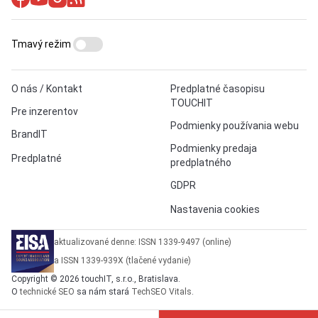
Tmavý režim
O nás / Kontakt
Predplatné časopisu
TOUCHIT
Pre inzerentov
Podmienky používania webu
BrandIT
Podmienky predaja
Predplatné
predplatného
GDPR
Nastavenia cookies
aktualizované denne: ISSN 1339-9497 (online)
a ISSN 1339-939X (tlačené vydanie)
Copyright © 2026 touchIT, s.r.o., Bratislava.
O
technické SEO
sa nám stará
TechSEO Vitals
.