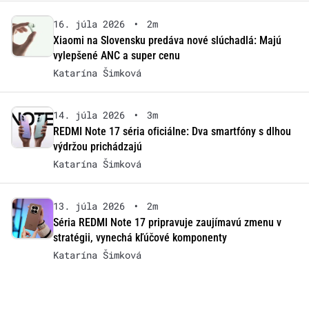
16. júla 2026
•
2m
Xiaomi na Slovensku predáva nové slúchadlá: Majú
vylepšené ANC a super cenu
Katarína Šimková
14. júla 2026
•
3m
REDMI Note 17 séria oficiálne: Dva smartfóny s dlhou
výdržou prichádzajú
Katarína Šimková
13. júla 2026
•
2m
Séria REDMI Note 17 pripravuje zaujímavú zmenu v
stratégii, vynechá kľúčové komponenty
Katarína Šimková