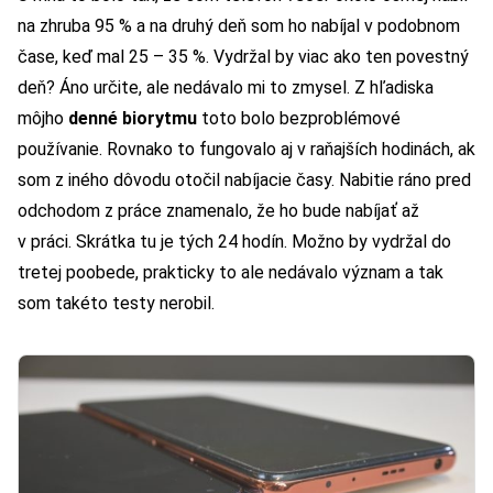
na zhruba 95 % a na druhý deň som ho nabíjal v podobnom
čase, keď mal 25 – 35 %. Vydržal by viac ako ten povestný
deň? Áno určite, ale nedávalo mi to zmysel. Z hľadiska
môjho
denné biorytmu
toto bolo bezproblémové
používanie. Rovnako to fungovalo aj v raňajších hodinách, ak
som z iného dôvodu otočil nabíjacie časy. Nabitie ráno pred
odchodom z práce znamenalo, že ho bude nabíjať až
v práci. Skrátka tu je tých 24 hodín. Možno by vydržal do
tretej poobede, prakticky to ale nedávalo význam a tak
som takéto testy nerobil.