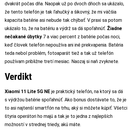
dvakrát počas dňa. Naopak už po dvoch dňoch sa ukázalo,
že tento telefón je tak ľahučký a šikovný, že mi väčšia
kapacita batérie asi nebude tak chýbať. V praxi sa potom
ukázalo to, že na batériu a výdrž sa dá spoľahnúť.
Žiadne
nečakané úbytky
7 a viac percent z batérie počas noci,
keď človek telefón nepoužíva ani iné prekvapenia. Batéria
teda nebol problém, fotoaparát tiež a tak už telefón
používam približne tretí mesiac. Naozaj si naň zvyknete.
Verdikt
Xiaomi 11 Lite 5G NE
je praktický telefón, na ktorý sa dá
s výdržou batérie spoľahnúť. Ako bonus dostávate to, že je
to asi najtenší smartfón na trhu, aký si môžete kúpiť. Všetci
štyria operátori ho majú a tak je to jedna z najlepších
možností v strednej triedy, akú máte.