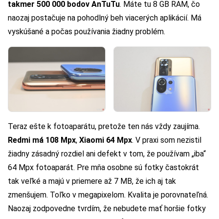
takmer 500 000 bodov AnTuTu
. Máte tu 8 GB RAM, čo
naozaj postačuje na pohodlný beh viacerých aplikácií. Má
vyskúšané a počas používania žiadny problém.
Teraz ešte k fotoaparátu, pretože ten nás vždy zaujíma.
Redmi má 108 Mpx
,
Xiaomi 64 Mpx
. V praxi som nezistil
žiadny zásadný rozdiel ani defekt v tom, že používam „iba“
64 Mpx fotoaparát. Pre mňa osobne sú fotky častokrát
tak veľké a majú v priemere až 7 MB, že ich aj tak
zmenšujem. Toľko v megapixelom. Kvalita je porovnateľná.
Naozaj zodpovedne tvrdím, že nebudete mať horšie fotky