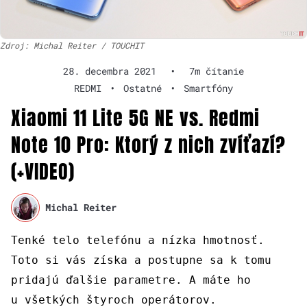
Zdroj: Michal Reiter / TOUCHIT
28. decembra 2021
•
7m čítanie
REDMI
•
Ostatné
•
Smartfóny
Xiaomi 11 Lite 5G NE vs. Redmi
Note 10 Pro: Ktorý z nich zvíťazí?
(+VIDEO)
Michal Reiter
Tenké telo telefónu a nízka hmotnosť.
Toto si vás získa a postupne sa k tomu
pridajú ďalšie parametre. A máte ho
u všetkých štyroch operátorov.