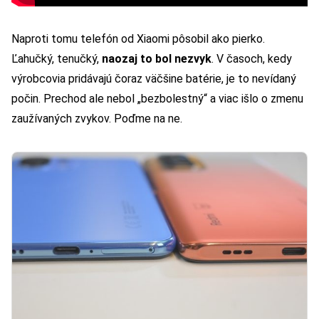
Naproti tomu telefón od Xiaomi pôsobil ako pierko.
Ľahučký, tenučký,
naozaj to bol nezvyk
. V časoch, kedy
výrobcovia pridávajú čoraz väčšine batérie, je to nevídaný
počin. Prechod ale nebol „bezbolestný“ a viac išlo o zmenu
zaužívaných zvykov. Poďme na ne.