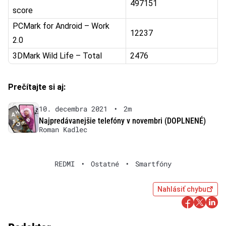
497151
score
PCMark for Android – Work
12237
2.0
3DMark Wild Life – Total
2476
Prečítajte si aj:
10. decembra 2021
•
2m
Najpredávanejšie telefóny v novembri (DOPLNENÉ)
Roman Kadlec
REDMI
•
Ostatné
•
Smartfóny
Nahlásiť chybu