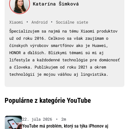
Katarína Šimková
•
•
Xiaomi
Android
Sociálne siete
Špecializujem sa najmä na tému Xiaomi produktov
už od roku 2016. Celkovo sa však zaujímam o
čínskych výrobcov smartfónov ako je Huawei,
HONOR a ďalších. Blízkymi témami sú mi aj
lifestyle a každodenné technológie pre domácnosť
a človeka. Publikujem od roku 2021 a okrem
technológií je mojou vášňou aj lingvistika.
Populárne z kategórie YouTube
22. júla 2026
•
2m
YouTube má problém, ktorý sa týka iPhonov aj