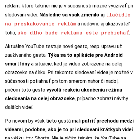
reklám, ktoré takmer nie je v súčasnosti možné využívať pri
tlačidlo
sledovaní videí.
Následne sa však zmenilo aj
na preskakovanie reklám
a nedávno aj ukazovateľ
ako dlho bude reklama ešte prebiehať
toho,
.
Aktuálne YouTube testuje nové gesto, resp. úpravu už
zaužívaného gesta.
Týka sa to aplikácie pre Android
smartfóny
a situácie, keď je video zobrazené na celej
obrazovke na šírku. Pri takomto sledovaní videa je možné v
súčasnosti potiahnuť prstom smerom nahor či nadol,
pričom toto gesto
vyvolá reakciu ukončenia režimu
sledovania na celej obrazovke
, prípadne zobrazí návrhy
ďalších videí.
Po novom by však tieto gestá mali
patriť prechodu medzi
videami, podobne, ako je to pri sledovaní krátkych videí
na výšku, tzv. Shorts. Nie je ničím tajným, že YouTube sa