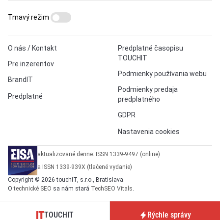
Tmavý režim
O nás / Kontakt
Predplatné časopisu
TOUCHIT
Pre inzerentov
Podmienky používania webu
BrandIT
Podmienky predaja
Predplatné
predplatného
GDPR
Nastavenia cookies
aktualizované denne: ISSN 1339-9497 (online)
a ISSN 1339-939X (tlačené vydanie)
Copyright © 2026 touchIT, s.r.o., Bratislava.
O
technické SEO
sa nám stará
TechSEO Vitals
.
TOUCHIT
Rýchle správy