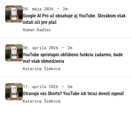
20. mája 2026
•
2m
Google AI Pro už obsahuje aj YouTube. Slovákom však
ostali oči pre plač
Roman Kadlec
30. apríla 2026
•
2m
YouTube sprístupní obľúbenú funkciu zadarmo, bude
mať však obmedzenia
Katarína Šimková
17. apríla 2026
•
2m
Otravujú vás Shorts? YouTube ich teraz dovolí vypnúť
Katarína Šimková