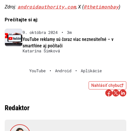
androidauthority.com
@thetimonbay
Zdroj:
, X (
)
Prečítajte si aj:
9. októbra 2024
•
3m
YouTube reklamy sú čoraz viac neznesiteľné – v
smartfóne aj počítači
Katarína Šimková
YouTube
•
Android
•
Aplikácie
Nahlásiť chybu
Redaktor