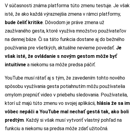
V súčasnosti známa platforma túto zmenu testuje. Je však
isté, že ako každá výraznejšia zmena v rámci platformy,
bude čeliť kritike
. Dôvodom je práve zmena už
zaužívaného gesta, ktoré využíva množstvo používateľov
na dennej báze. Či sa táto funkcia dostane aj do bežného
používania pre všetkých, aktuálne nevieme povedať.
Je
však isté, že ovládanie s novým gestom môže byť
intuitívne
a niekomu sa môže predsa páčiť.
YouTube musí rátať aj s tým, že zavedením tohto nového
spôsobu využívania gesta potiahnutím môžu používatelia
omylom prepnúť video v priebehu sledovania. Používatelia,
ktorí už majú túto zmenu vo svojej aplikácii,
hlásia že sa im
vôbec nepáči a YouTube mal nechať gestá tak, ako boli
predtým
. Každý si však musí vytvoriť vlastný pohľad na
funkciu a niekomu sa predsa môže zdať užitočná.