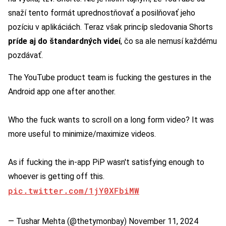
snaží tento formát uprednostňovať a posilňovať jeho
pozíciu v aplikáciách. Teraz však princíp sledovania Shorts
príde aj do štandardných videí
, čo sa ale nemusí každému
pozdávať.
The YouTube product team is fucking the gestures in the
Android app one after another.
Who the fuck wants to scroll on a long form video? It was
more useful to minimize/maximize videos.
As if fucking the in-app PiP wasn't satisfying enough to
whoever is getting off this.
pic.twitter.com/1jY0XFbiMW
— Tushar Mehta (@thetymonbay)
November 11, 2024