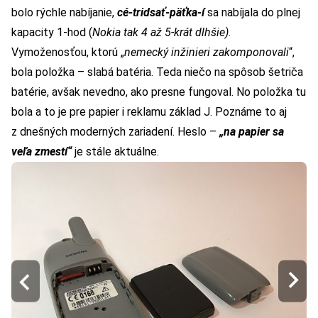
bolo rýchle nabíjanie,
cé-tridsať-päťka-í
sa nabíjala do plnej
kapacity 1-hod (
Nokia tak 4 až 5-krát dlhšie
)
.
Vymoženosťou, ktorú „
nemecký inžinieri zakomponovali
“,
bola položka – slabá batéria. Teda niečo na spôsob šetriča
batérie, avšak nevedno, ako presne fungoval. No položka tu
bola a to je pre papier i reklamu základ J. Poznáme to aj
z dnešných moderných zariadení. Heslo –
„na papier sa
veľa zmestí“
je stále aktuálne.