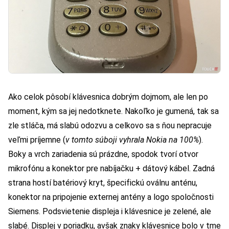
Ako celok pôsobí klávesnica dobrým dojmom, ale len po
moment, kým sa jej nedotknete. Nakoľko je gumená, tak sa
zle stláča, má slabú odozvu a celkovo sa s ňou nepracuje
veľmi príjemne (
v tomto súboji vyhrala Nokia na 100%
).
Boky a vrch zariadenia sú prázdne, spodok tvorí otvor
mikrofónu a konektor pre nabíjačku + dátový kábel. Zadná
strana hostí batériový kryt, špecifickú oválnu anténu,
konektor na pripojenie externej antény a logo spoločnosti
Siemens. Podsvietenie displeja i klávesnice je zelené, ale
slabé. Displej v poriadku, avšak znaky klávesnice bolo v tme