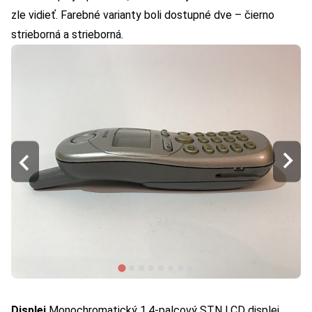
zle vidieť. Farebné varianty boli dostupné dve – čierno
strieborná a strieborná.
Displej
Monochromatický 1,4-palcový STN LCD displej,