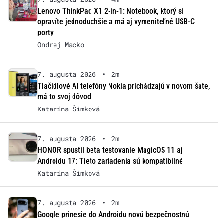
Lenovo ThinkPad X1 2-in-1: Notebook, ktorý si
opravíte jednoduchšie a má aj vymeniteľné USB-C
porty
Ondrej Macko
7. augusta 2026
•
2m
Tlačidlové AI telefóny Nokia prichádzajú v novom šate,
má to svoj dôvod
Katarína Šimková
7. augusta 2026
•
2m
HONOR spustil beta testovanie MagicOS 11 aj
Androidu 17: Tieto zariadenia sú kompatibilné
Katarína Šimková
7. augusta 2026
•
2m
Google prinesie do Androidu novú bezpečnostnú