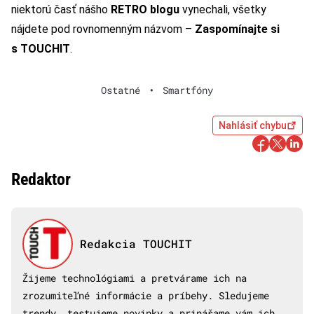
niektorú časť nášho
RETRO blogu
vynechali, všetky
nájdete pod rovnomenným názvom –
Zaspomínajte si
s TOUCHIT
.
Ostatné
•
Smartfóny
Nahlásiť chybu
Redaktor
Redakcia TOUCHIT
Žijeme technológiami a pretvárame ich na
zrozumiteľné informácie a príbehy. Sledujeme
trendy, testujeme novinky a prinášame vám ich