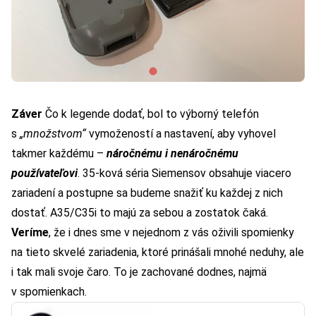
Záver
Čo k legende dodať, bol to výborný telefón
s
„množstvom“
vymožeností a nastavení, aby vyhovel
takmer každému –
náročnému i nenáročnému
používateľovi
. 35-ková séria Siemensov obsahuje viacero
zariadení a postupne sa budeme snažiť ku každej z nich
dostať.
A35/C35i
to majú za sebou a zostatok čaká.
Veríme
, že i dnes sme v nejednom z vás oživili spomienky
na tieto skvelé zariadenia, ktoré prinášali mnohé neduhy, ale
i tak mali svoje čaro. To je zachované dodnes, najmä
v spomienkach.