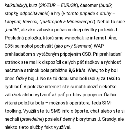
kalkulačky
), kurz (
SK/EUR – EUR/SK
), časomer (
budík,
stopky, odpočítavanie
) a hry (
v tomto prípade 4 druhy –
Labyrint, Reversi, Quattropoli a Minesweeper
). Nebol to síce
„
hadík“
, ale ako zábavka počas nudnej chvíľky potešili J.
Posledná položka, ktorú sme vynechali, je internet. Áno,
C35i sa mohol pochváliť (
ako prvý Siemens
) WAP
prehliadačom s vytáčaným pripojením CSD. Pri prehliadaní
stránok ste mali k dispozícii celých päť riadkov a rýchlosť
načítania stránok bola približne
9,6 kb/s
. Waw, to by bol
dnes ťažký boj J. No na tú dobu sme boli radi aj za takúto
rýchlosť. V položke internet ste si mohli uložiť niekoľko
záložiek alebo vytvoriť až päť profilov pripojenia. Ďalšia
vítaná položka bola – možnosti operátora, teda SIM-
toolking. Využili ste tu SMS info o športe, chat alebo ste si
nechali (
pravidelne
) posielať denný biorytmus J. Srandy, ale
niekto tieto služby fakt využíval.