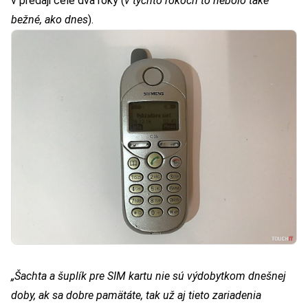
v predaji celé dva roky (
v týchto rokoch to nebolo také
bežné, ako dnes
).
„Šachta a šuplík pre SIM kartu nie sú výdobytkom dnešnej
doby, ak sa dobre pamätáte, tak už aj tieto zariadenia