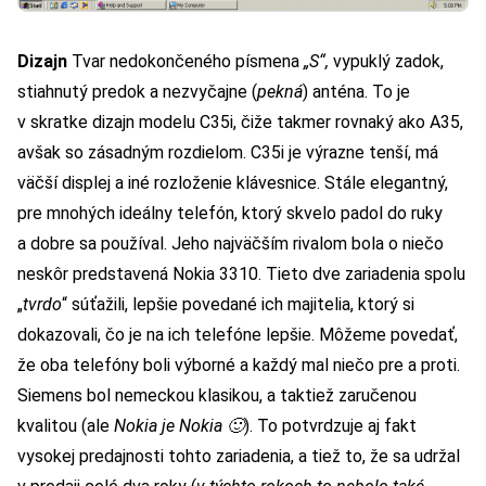
Dizajn
Tvar nedokončeného písmena
„S“,
vypuklý zadok,
stiahnutý predok a nezvyčajne (
pekná
) anténa. To je
v skratke dizajn modelu C35i, čiže takmer rovnaký ako
A35
,
avšak so zásadným rozdielom. C35i je výrazne tenší, má
väčší displej a iné rozloženie klávesnice. Stále elegantný,
pre mnohých ideálny telefón, ktorý skvelo padol do ruky
a dobre sa používal. Jeho najväčším rivalom bola o niečo
neskôr
predstavená Nokia 3310
. Tieto dve zariadenia spolu
„
tvrdo
“ súťažili, lepšie povedané ich majitelia, ktorý si
dokazovali, čo je na ich telefóne lepšie. Môžeme povedať,
že oba telefóny boli výborné a každý mal niečo pre a proti.
Siemens bol nemeckou klasikou, a taktiež zaručenou
kvalitou (
ale
Nokia je Nokia
🙂
). To potvrdzuje aj fakt
vysokej predajnosti tohto zariadenia, a tiež to, že sa udržal