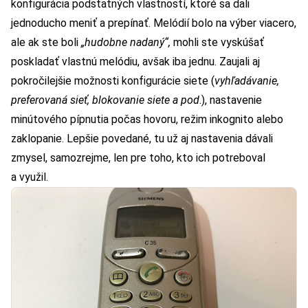
konfigurácia podstatných vlastností, ktoré sa dali
jednoducho meniť a prepínať. Melódií bolo na výber viacero,
ale ak ste boli
„hudobne nadaný“,
mohli ste vyskúšať
poskladať vlastnú melódiu, avšak iba jednu. Zaujali aj
pokročilejšie možnosti konfigurácie siete (
vyhľadávanie,
preferovaná sieť, blokovanie siete a pod
.), nastavenie
minútového pípnutia počas hovoru, režim inkognito alebo
zaklopanie. Lepšie povedané, tu už aj nastavenia dávali
zmysel, samozrejme, len pre toho, kto ich potreboval
a využil.