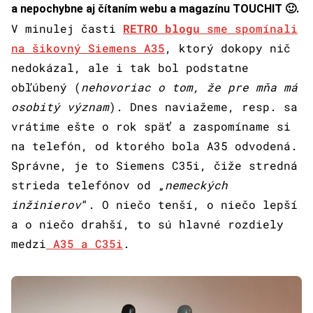
a nepochybne aj čítaním webu a magazínu TOUCHIT 🙂
.
V minulej časti
RETRO blogu
sme spomínali
na šikovný Siemens A35
, ktorý dokopy nič
nedokázal, ale i tak bol podstatne
obľúbený (
nehovoriac o tom, že pre mňa má
osobitý význam
). Dnes naviažeme, resp. sa
vrátime ešte o rok späť a zaspomíname si
na telefón, od ktorého bola A35 odvodená.
Správne, je to Siemens C35i, čiže stredná
strieda telefónov od „
nemeckých
inžinierov
“. O niečo tenší, o niečo lepší
a o niečo drahší, to sú hlavné rozdiely
medzi
A35 a C35i
.