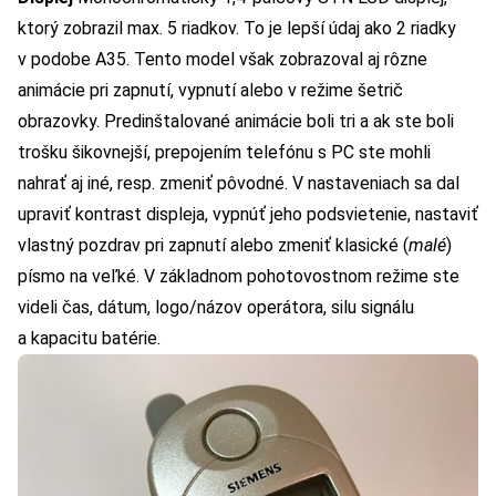
ktorý zobrazil max. 5 riadkov. To je lepší údaj ako 2 riadky
v podobe
A35
. Tento model však zobrazoval aj rôzne
animácie pri zapnutí, vypnutí alebo v režime šetrič
obrazovky. Predinštalované animácie boli tri a ak ste boli
trošku šikovnejší, prepojením telefónu s PC ste mohli
nahrať aj iné, resp. zmeniť pôvodné. V nastaveniach sa dal
upraviť kontrast displeja, vypnúť jeho podsvietenie, nastaviť
vlastný pozdrav pri zapnutí alebo zmeniť klasické (
malé
)
písmo na veľké. V základnom pohotovostnom režime ste
videli čas, dátum, logo/názov operátora, silu signálu
a kapacitu batérie.