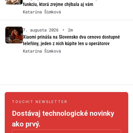
funkciu, ktorá zrejme chýbala aj vám
Katarína Šimková
7. augusta 2026
•
2m
Xiaomi prináša na Slovensko dva cenovo dostupné
telefóny, jeden z nich kúpite len u operátorov
Katarína Šimková
TOUCHIT NEWSLETTER
Dostávaj technologické novinky
ako prvý.