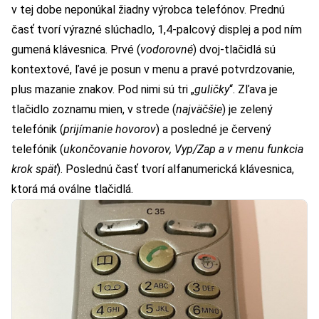
v tej dobe neponúkal žiadny výrobca telefónov. Prednú
časť tvorí výrazné slúchadlo, 1,4-palcový displej a pod ním
gumená klávesnica. Prvé (
vodorovné
) dvoj-tlačidlá sú
kontextové, ľavé je posun v menu a pravé potvrdzovanie,
plus mazanie znakov. Pod nimi sú tri „
guličky
“. Zľava je
tlačidlo zoznamu mien, v strede (
najväčšie
) je zelený
telefónik (
prijímanie hovorov
) a posledné je červený
telefónik (
ukončovanie hovorov, Vyp/Zap a v menu funkcia
krok späť
). Poslednú časť tvorí alfanumerická klávesnica,
ktorá má oválne tlačidlá.