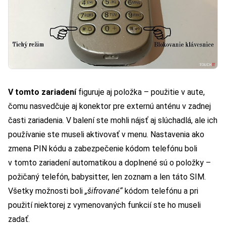
V tomto zariadení
figuruje aj položka – použitie v aute,
čomu nasvedčuje aj konektor pre externú anténu v zadnej
časti zariadenia. V balení ste mohli nájsť aj slúchadlá, ale ich
používanie ste museli aktivovať v menu. Nastavenia ako
zmena PIN kódu a zabezpečenie kódom telefónu boli
v tomto zariadení automatikou a doplnené sú o položky –
požičaný telefón, babysitter, len zoznam a len táto SIM.
Všetky možnosti boli
„šifrované“
kódom telefónu a pri
použití niektorej z vymenovaných funkcií ste ho museli
zadať.