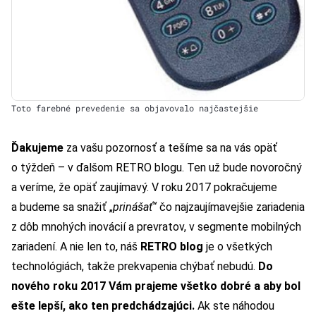
Toto farebné prevedenie sa objavovalo najčastejšie
Ďakujeme
za vašu pozornosť a tešíme sa na vás opäť
o týždeň – v ďalšom
RETRO blogu
. Ten už bude novoročný
a veríme, že opäť zaujímavý. V roku 2017 pokračujeme
a budeme sa snažiť „
prinášať“
čo najzaujímavejšie zariadenia
z dôb mnohých inovácií a prevratov, v segmente mobilných
zariadení.
A nie len to, náš
RETRO blog
je o všetkých
technológiách, takže prekvapenia chýbať nebudú.
Do
nového roku 2017 Vám prajeme všetko dobré a aby bol
ešte lepší, ako ten predchádzajúci.
Ak ste náhodou