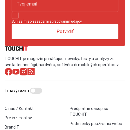
Súhlasím so
zásadami spracovaním údajov
.
Potvrdiť
TOUCHIT je magazín prinášajúci novinky, testy a analýzy zo
sveta technológií, hardvéru, softvéru či mobilných operátorov.
Tmavý režim
O nás / Kontakt
Predplatné časopisu
TOUCHIT
Pre inzerentov
Podmienky používania webu
BrandIT