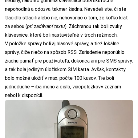
neduhy, nakoľko gumená klávesnica bola skutočne
nepohodlná a odozva takmer žiadna. Nevedeli ste, či ste
tlačidlo stlačili alebo nie, nehovoriac o tom, že koľko krát
za sebou (
pri zadávaní textu
). Záchranou tak boli zvuky
klávesnice, ktoré boli nastaviteľné v troch režimoch.
V položke správy boli aj hlasové správy, a tiež lokálne
správy, čiže niečo na spôsob RSS. Zariadenie neponúklo
žiadnu pamäť pre používateľa, dokonca ani pre SMS správy,
a tak bola jediným úložiskom SIM karta. Avšak, kontakty
bolo možné uložiť v max. počte 100 kusov. Tie boli
jednoduché – iba meno a číslo, viacpoložkový zoznam
nebol k dispozícii.