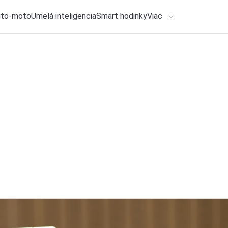
uto-moto
Umelá inteligencia
Smart hodinky
Viac
HLO BY VÁS ZAUJÍMAŤ
lačové správy
25. júla 2026
•
2m
ADÁVANIA
Klávesnica Gboard 
usporiadať po vaš
Zadajte frázu pre vyhľadanie
Michal Reiter