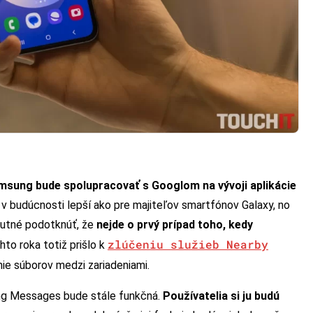
sung bude spolupracovať s Googlom na vývoji aplikácie
 v budúcnosti lepší ako pre majiteľov smartfónov Galaxy, no
 nutné podotknúť, že
nejde o prvý prípad toho, kedy
zlúčeniu služieb Nearby
hto roka totiž prišlo k
anie súborov medzi zariadeniami.
ung Messages bude stále funkčná.
Používatelia si ju budú