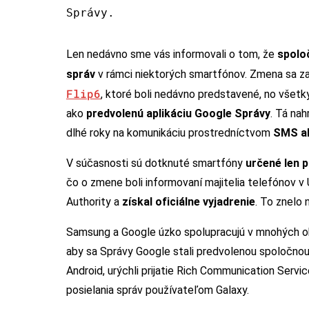
Správy.
Len nedávno sme vás informovali o tom, že
spolo
správ
v rámci niektorých smartfónov. Zmena sa za
Flip6
, ktoré boli nedávno predstavené, no všetk
ako
predvolenú aplikáciu Google Správy
. Tá na
dlhé roky na komunikáciu prostredníctvom
SMS al
V súčasnosti sú dotknuté smartfóny
určené len 
čo o zmene boli informovaní majitelia telefónov 
Authority a
získal oficiálne vyjadrenie
. To znelo 
Samsung a Google úzko spolupracujú v mnohých obl
aby sa Správy Google stali predvolenou spoločno
Android, urýchli prijatie Rich Communication Servi
posielania správ používateľom Galaxy.