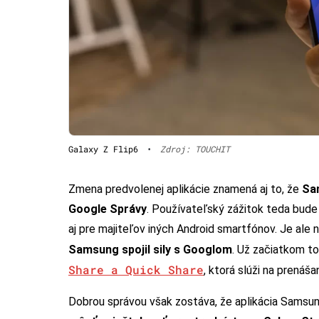
Galaxy Z Flip6
•
Zdroj: TOUCHIT
Zmena predvolenej aplikácie znamená aj to, že
Sam
Google Správy
. Používateľský zážitok teda bude
aj pre majiteľov iných Android smartfónov. Je ale
Samsung spojil sily s Googlom
. Už začiatkom to
Share a Quick Share
, ktorá slúži na prenáš
Dobrou správou však zostáva, že aplikácia Sams