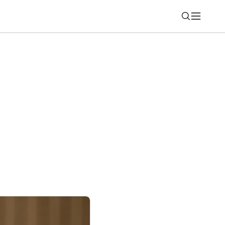
Nájsť
má nové zobrazenie skratiek, môžete ich
om