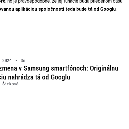
ore
, no je pravdepodobné, že jej funkcie budú priebehom času
vanou aplikáciou spoločnosti teda bude tá od Googlu
.
 2024
•
3m
zmena v Samsung smartfónoch: Originálnu
ciu nahrádza tá od Googlu
 Šimková