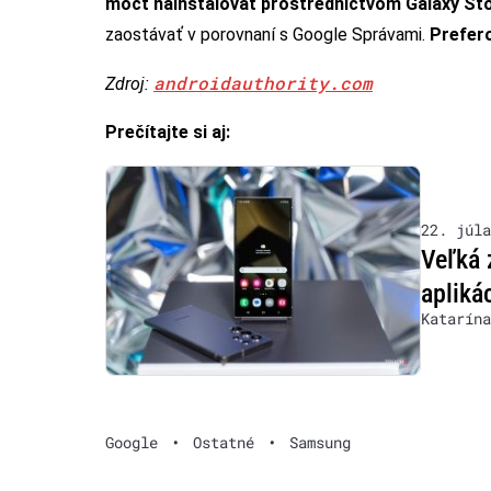
môcť nainštalovať prostredníctvom Galaxy St
zaostávať v porovnaní s Google Správami.
Prefero
androidauthority.com
Zdroj:
Prečítajte si aj:
22. júla
Veľká 
apliká
Katarína
Google
•
Ostatné
•
Samsung