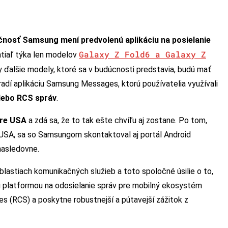
čnosť Samsung mení predvolenú aplikáciu na posielanie
Galaxy Z Fold6 a Galaxy Z
tiaľ týka len modelov
y ďalšie modely, ktoré sa v budúcnosti predstavia, budú mať
hradí aplikáciu Samsung Messages, ktorú používatelia využívali
ebo RCS správ
.
pre USA
a zdá sa, že to tak ešte chvíľu aj zostane. Po tom,
v USA, sa so Samsungom skontaktoval aj portál Android
nasledovne.
astiach komunikačných služieb a toto spoločné úsilie o to,
u platformou na odosielanie správ pre mobilný ekosystém
ces (RCS) a poskytne robustnejší a pútavejší zážitok z