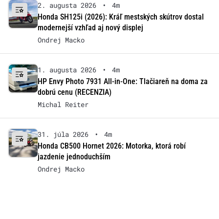
2. augusta 2026
•
4m
Honda SH125i (2026): Kráľ mestských skútrov dostal
modernejší vzhľad aj nový displej
Ondrej Macko
1. augusta 2026
•
4m
HP Envy Photo 7931 All-in-One: Tlačiareň na doma za
dobrú cenu (RECENZIA)
Michal Reiter
31. júla 2026
•
4m
Honda CB500 Hornet 2026: Motorka, ktorá robí
jazdenie jednoduchším
Ondrej Macko