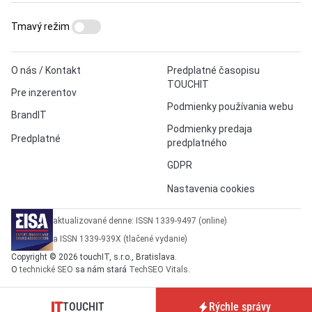
Tmavý režim
O nás / Kontakt
Predplatné časopisu
TOUCHIT
Pre inzerentov
Podmienky používania webu
BrandIT
Podmienky predaja
Predplatné
predplatného
GDPR
Nastavenia cookies
aktualizované denne: ISSN 1339-9497 (online)
a ISSN 1339-939X (tlačené vydanie)
Copyright © 2026 touchIT, s.r.o., Bratislava.
O
technické SEO
sa nám stará
TechSEO Vitals
.
TOUCHIT
Rýchle správy