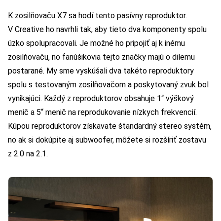
K zosilňovaču X7 sa hodí tento pasívny reproduktor.
V Creative ho navrhli tak, aby tieto dva komponenty spolu
úzko spolupracovali. Je možné ho pripojiť aj k inému
zosilňovaču, no fanúšikovia tejto značky majú o dilemu
postarané. My sme vyskúšali dva takéto reproduktory
spolu s testovaným zosilňovačom a poskytovaný zvuk bol
vynikajúci. Každý z reproduktorov obsahuje 1“ výškový
menič a 5“ menič na reprodukovanie nízkych frekvencií.
Kúpou reproduktorov získavate štandardný stereo systém,
no ak si dokúpite aj subwoofer, môžete si rozšíriť zostavu
z 2.0 na 2.1.