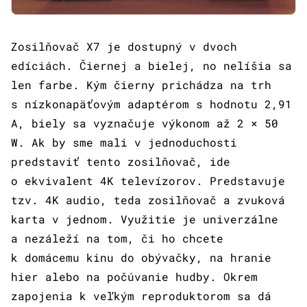
Zosilňovač X7 je dostupný v dvoch
edíciách. Čiernej a bielej, no nelíšia sa
len farbe. Kým čierny prichádza na trh
s nízkonapäťovým adaptérom s hodnotu 2,91
A, biely sa vyznačuje výkonom až 2 × 50
W. Ak by sme mali v jednoduchosti
predstaviť tento zosilňovač, ide
o ekvivalent 4K televízorov. Predstavuje
tzv. 4K audio, teda zosilňovač a zvuková
karta v jednom. Využitie je univerzálne
a nezáleží na tom, či ho chcete
k domácemu kinu do obývačky, na hranie
hier alebo na počúvanie hudby. Okrem
zapojenia k veľkým reproduktorom sa dá