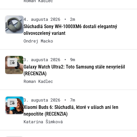
Roman Kadlec
4. augusta 2026
•
2m
Slúchadlá Sony WH-1000XM6 dostali elegantný
olivovozelený variant
Ondrej Macko
3. augusta 2026
•
9m
Galaxy Watch Ultra2: Toto Samsung stále nevyriešil
(RECENZIA)
Roman Kadlec
3. augusta 2026
•
7m
Xiaomi Buds 6: Slúchadlá, ktoré v ušiach ani len
nepocítite (RECENZIA)
Katarína Šimková