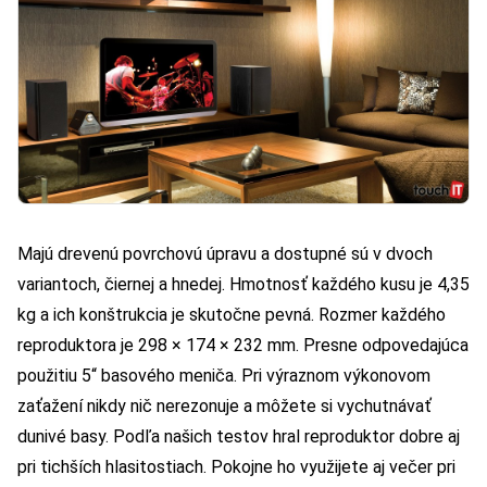
Majú drevenú povrchovú úpravu a dostupné sú v dvoch
variantoch, čiernej a hnedej. Hmotnosť každého kusu je 4,35
kg a ich konštrukcia je skutočne pevná. Rozmer každého
reproduktora je 298 × 174 × 232 mm. Presne odpovedajúca
použitiu 5“ basového meniča. Pri výraznom výkonovom
zaťažení nikdy nič nerezonuje a môžete si vychutnávať
dunivé basy. Podľa našich testov hral reproduktor dobre aj
pri tichších hlasitostiach. Pokojne ho využijete aj večer pri