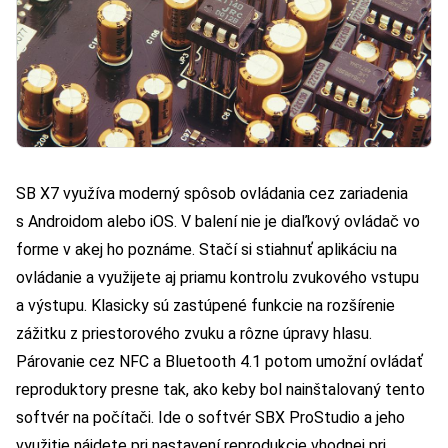
SB X7 využíva moderný spôsob ovládania cez zariadenia
s Androidom alebo iOS. V balení nie je diaľkový ovládač vo
forme v akej ho poznáme. Stačí si stiahnuť aplikáciu na
ovládanie a využijete aj priamu kontrolu zvukového vstupu
a výstupu. Klasicky sú zastúpené funkcie na rozšírenie
zážitku z priestorového zvuku a rôzne úpravy hlasu.
Párovanie cez NFC a Bluetooth 4.1 potom umožní ovládať
reproduktory presne tak, ako keby bol nainštalovaný tento
softvér na počítači. Ide o softvér SBX ProStudio a jeho
využitie nájdete pri nastavení reprodukcie vhodnej pri