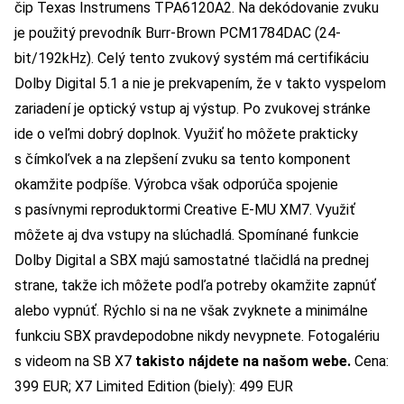
čip Texas Instrumens TPA6120A2. Na dekódovanie zvuku
je použitý prevodník Burr-Brown PCM1784DAC (24-
bit/192kHz). Celý tento zvukový systém má certifikáciu
Dolby Digital 5.1 a nie je prekvapením, že v takto vyspelom
zariadení je optický vstup aj výstup. Po zvukovej stránke
ide o veľmi dobrý doplnok. Využiť ho môžete prakticky
s čímkoľvek a na zlepšení zvuku sa tento komponent
okamžite podpíše. Výrobca však odporúča spojenie
s pasívnymi reproduktormi Creative E-MU XM7. Využiť
môžete aj dva vstupy na slúchadlá. Spomínané funkcie
Dolby Digital a SBX majú samostatné tlačidlá na prednej
strane, takže ich môžete podľa potreby okamžite zapnúť
alebo vypnúť. Rýchlo si na ne však zvyknete a minimálne
funkciu SBX pravdepodobne nikdy nevypnete.
Fotogalériu
s videom na SB X7
takisto nájdete na našom webe.
Cena:
399 EUR; X7 Limited Edition (biely): 499 EUR