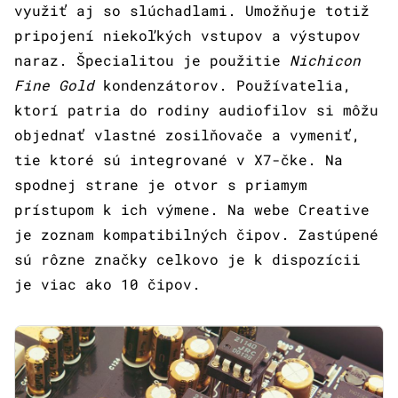
využiť aj so slúchadlami. Umožňuje totiž
pripojení niekoľkých vstupov a výstupov
naraz. Špecialitou je použitie
Nichicon
Fine Gold
kondenzátorov. Používatelia,
ktorí patria do rodiny audiofilov si môžu
objednať vlastné zosilňovače a vymeniť,
tie ktoré sú integrované v X7-čke. Na
spodnej strane je otvor s priamym
prístupom k ich výmene. Na webe Creative
je zoznam kompatibilných čipov. Zastúpené
sú rôzne značky celkovo je k dispozícii
je viac ako 10 čipov.