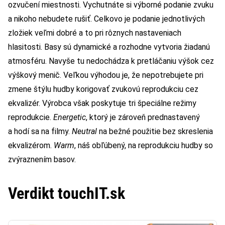
ozvučení miestnosti. Vychutnáte si výborné podanie zvuku
a nikoho nebudete rušiť. Celkovo je podanie jednotlivých
zložiek veľmi dobré a to pri rôznych nastaveniach
hlasitosti. Basy sú dynamické a rozhodne vytvoria žiadanú
atmosféru. Navyše tu nedochádza k pretláčaniu výšok cez
výškový menič. Veľkou výhodou je, že nepotrebujete pri
zmene štýlu hudby korigovať zvukovú reprodukciu cez
ekvalizér. Výrobca však poskytuje tri špeciálne režimy
reprodukcie.
Energetic
, ktorý je zároveň prednastavený
a hodí sa na filmy.
Neutral
na bežné použitie bez skreslenia
ekvalizérom.
Warm
, náš obľúbený, na reprodukciu hudby so
zvýraznením basov.
Verdikt touchIT.sk