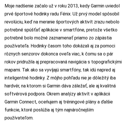
Moje nadšenie začalo už v roku 2013, kedy Garmin uviedol
prvé športové hodinky radu Fénix. Už prvý model spôsobil
revolúciu, keď na meranie športových aktivít zrazu nebolo
potrebné spúšťať aplikácie v smartfóne, pretože všetko
potrebné bolo možné zaznamenať priamo zo zápästia
používateľa. Hodinky časom toho dokázali aj za pomoci
rôznych senzorov dokonca oveľa viac, k čomu sa o pár
rokov pridružila aj prepracovaná navigácia s topografickými
mapami. Tak ako sa vyvíjajú smartfóny, tak idú napred aj
inteligentné hodinky. Z môjho pohľadu nie je dôležitý iba
hardvér, na ktorom si Garmin dáva záležať, ale aj kvalitná
softvérová podpora. Okrem analýzy aktivít v aplikácii
Garmin Connect, oceňujem aj tréningové plány a ďalšie
funkcie, ktoré poslúžia aj tým najnáročnejším
používateľom.