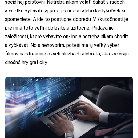
sociálnej poisťovni. Netreba nikam volať, čakať v radoch
a všetko vybavíte aj pred polnocou alebo kedykoľvek si
spomeniete. A ide to postupne dopredu. V skutočnosti je
pre mňa toto veľmi dôležité a užitočné. Pridávanie
záležitostí, ktoré vybavíte on-line a netreba nikam chodiť
a vyčkávať. No a nehovorím, poteší ma aj veľký výber
filmov na streamingových službách alebo to, ako vyzerajú
dnešné hry graficky