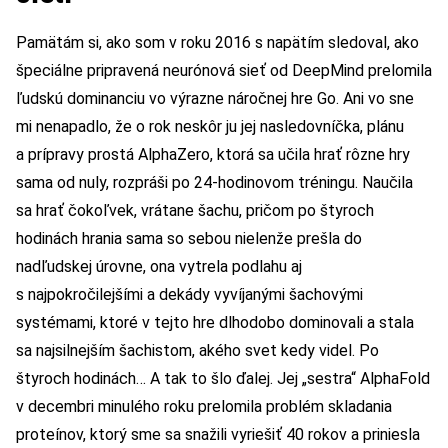
Pamätám si, ako som v roku 2016 s napätím sledoval, ako
špeciálne pripravená neurónová sieť od DeepMind prelomila
ľudskú dominanciu vo výrazne náročnej hre Go. Ani vo sne
mi nenapadlo, že o rok neskôr ju jej nasledovníčka, plánu
a prípravy prostá AlphaZero, ktorá sa učila hrať rôzne hry
sama od nuly, rozpráši po 24-hodinovom tréningu. Naučila
sa hrať čokoľvek, vrátane šachu, pričom po štyroch
hodinách hrania sama so sebou nielenže prešla do
nadľudskej úrovne, ona vytrela podlahu aj
s najpokročilejšími a dekády vyvíjanými šachovými
systémami, ktoré v tejto hre dlhodobo dominovali a stala
sa najsilnejším šachistom, akého svet kedy videl. Po
štyroch hodinách… A tak to šlo ďalej. Jej „sestra“ AlphaFold
v decembri minulého roku prelomila problém skladania
proteínov, ktorý sme sa snažili vyriešiť 40 rokov a priniesla