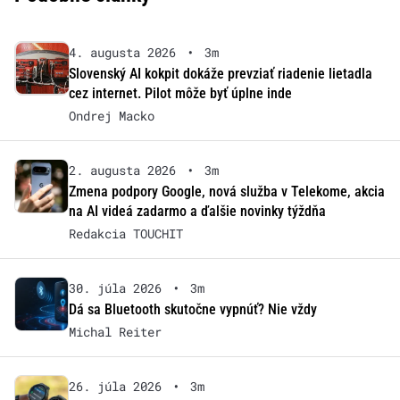
4. augusta 2026
•
3m
Slovenský AI kokpit dokáže prevziať riadenie lietadla
cez internet. Pilot môže byť úplne inde
Ondrej Macko
2. augusta 2026
•
3m
Zmena podpory Google, nová služba v Telekome, akcia
na AI videá zadarmo a ďalšie novinky týždňa
Redakcia TOUCHIT
30. júla 2026
•
3m
Dá sa Bluetooth skutočne vypnúť? Nie vždy
Michal Reiter
26. júla 2026
•
3m