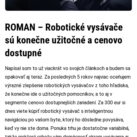
ROMAN – Robotické vysávače
sú konečne užitočné a cenovo
dostupné
Napísal som to už viackrát vo svojich článkoch a budem sa
opakovať aj teraz. Za posledných 5 rokov najviac oceňujem
výrazné zlepšenie robotických vysávačov z toho hľadiska,
že konečne ide o užitočných pomocníkov, a to aj v
segmente cenovo dostupnejších zariadení. Za 300 eur si
dnes viete kúpiť robotický vysávač s inteligentnou
navigáciou po vašom byte, ktorý ho dôsledne povysáva,
keď vy nie ste doma. Ponuka trhu je dostatočne variabilná,
takže niektoré roboty vám domácnosť okrem vysávania aj