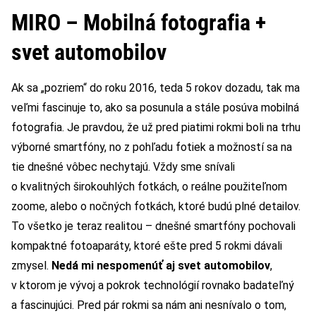
MIRO – Mobilná fotografia +
svet automobilov
Ak sa „pozriem“ do roku 2016, teda 5 rokov dozadu, tak ma
veľmi fascinuje to, ako sa posunula a stále posúva mobilná
fotografia. Je pravdou, že už pred piatimi rokmi boli na trhu
výborné smartfóny, no z pohľadu fotiek a možností sa na
tie dnešné vôbec nechytajú. Vždy sme snívali
o kvalitných širokouhlých fotkách, o reálne použiteľnom
zoome, alebo o nočných fotkách, ktoré budú plné detailov.
To všetko je teraz realitou – dnešné smartfóny pochovali
kompaktné fotoaparáty, ktoré ešte pred 5 rokmi dávali
zmysel.
Nedá mi nespomenúť aj svet automobilov
,
v ktorom je vývoj a pokrok technológií rovnako badateľný
a fascinujúci. Pred pár rokmi sa nám ani nesnívalo o tom,