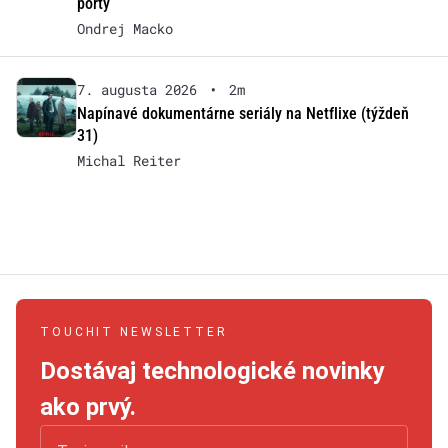
porty
Ondrej Macko
7. augusta 2026
•
2m
Napínavé dokumentárne seriály na Netflixe (týždeň
31)
Michal Reiter
TOUCHIT NEWSLETTER
Dostávaj technologické novinky
ako prvý.