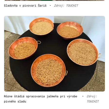
Sladovňa v pivovari Šariš
•
Zdroj: TOUCHIT
Rôzne štádiá spracovania jačmeňa pri výrobe
•
Zdroj:
pivného sladu
TOUCHIT