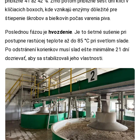
približne 41 až 42 %. Zrno potom približne šesť dní klíči v
klíčiacich boxoch, kde vznikajú enzýmy dôležité pre
štiepenie škrobov a bielkovín počas varenia piva.
Poslednou fázou je
hvozdenie
. Je to šetrné sušenie pri
postupne rastúcej teplote až do 85 °C pri svetlom slade.
Po odstránení korienkov musí slad ešte minimálne 21 dní
dozrievať, aby sa stabilizovali jeho vlastnosti.