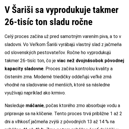
V Šariši sa vyprodukuje takmer
26-tisíc ton sladu ročne
Celý proces začína už pred samotným varením piva, a to v
sladovni. Vo Veľkom Šariši vyrábajú vlastný slad z jačmeňa
od slovenských pestovateľov. Ročne ho vyprodukujú
takmer 26-tisíc ton, čo je
viac než dvojnásobok pôvodnej
kapacity sladovne
. Proces začína kontrolou kvality a
čistením zrna. Moderné triedičky oddeľujú veľké zrná
vhodné na sladovanie od menších, ktoré sa následne
využívajú napríklad ako krmivo.
Nasleduje
máčanie
, počas ktorého zrno absorbuje vodu a
pripravuje sa na klíčenie. Tento proces trvá približne 1 až 2
dni a vlhkosť jačmeňa zvýši z pôvodných 13 až 14 % na