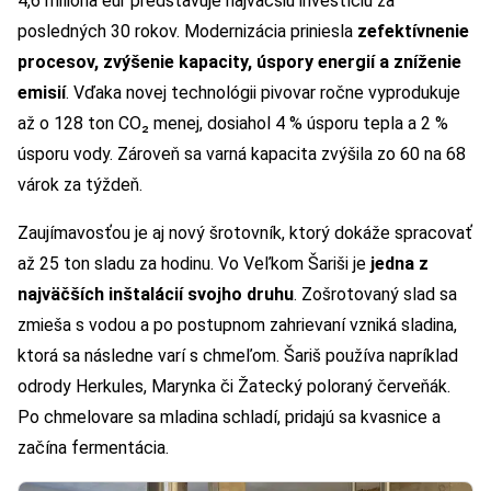
4,6 milióna eur predstavuje najväčšiu investíciu za
posledných 30 rokov. Modernizácia priniesla
zefektívnenie
procesov, zvýšenie kapacity, úspory energií a zníženie
emisií
. Vďaka novej technológii pivovar ročne vyprodukuje
až o 128 ton CO₂ menej, dosiahol 4 % úsporu tepla a 2 %
úsporu vody. Zároveň sa varná kapacita zvýšila zo 60 na 68
várok za týždeň.
Zaujímavosťou je aj nový šrotovník, ktorý dokáže spracovať
až 25 ton sladu za hodinu. Vo Veľkom Šariši je
jedna z
najväčších inštalácií svojho druhu
. Zošrotovaný slad sa
zmieša s vodou a po postupnom zahrievaní vzniká sladina,
ktorá sa následne varí s chmeľom. Šariš používa napríklad
odrody Herkules, Marynka či Žatecký poloraný červeňák.
Po chmelovare sa mladina schladí, pridajú sa kvasnice a
začína fermentácia.