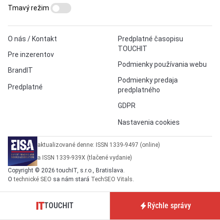
Tmavý režim
O nás / Kontakt
Predplatné časopisu
TOUCHIT
Pre inzerentov
Podmienky používania webu
BrandIT
Podmienky predaja
Predplatné
predplatného
GDPR
Nastavenia cookies
aktualizované denne: ISSN 1339-9497 (online)
a ISSN 1339-939X (tlačené vydanie)
Copyright © 2026 touchIT, s.r.o., Bratislava.
O
technické SEO
sa nám stará
TechSEO Vitals
.
TOUCHIT
Rýchle správy