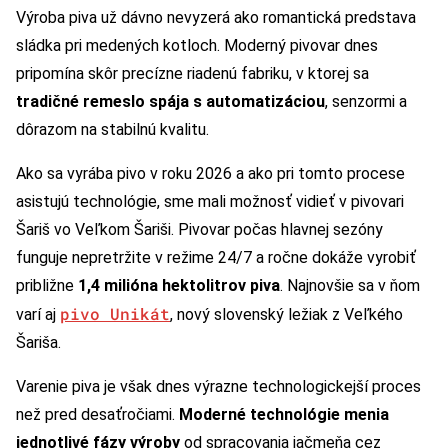
Výroba piva už dávno nevyzerá ako romantická predstava
sládka pri medených kotloch. Moderný pivovar dnes
pripomína skôr precízne riadenú fabriku, v ktorej sa
tradičné remeslo spája s automatizáciou
, senzormi a
dôrazom na stabilnú kvalitu.
Ako sa vyrába pivo v roku 2026 a ako pri tomto procese
asistujú technológie, sme mali možnosť vidieť v pivovari
Šariš vo Veľkom Šariši. Pivovar počas hlavnej sezóny
funguje nepretržite v režime 24/7 a ročne dokáže vyrobiť
približne
1,4 milióna hektolitrov piva
. Najnovšie sa v ňom
pivo Unikát
varí aj
, nový slovenský ležiak z Veľkého
Šariša.
Varenie piva je však dnes výrazne technologickejší proces
než pred desaťročiami.
Moderné technológie menia
jednotlivé fázy výroby
od spracovania jačmeňa cez