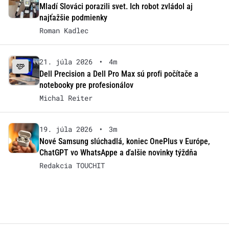
Mladí Slováci porazili svet. Ich robot zvládol aj
najťažšie podmienky
Roman Kadlec
21. júla 2026
•
4m
Dell Precision a Dell Pro Max sú profi počítače a
notebooky pre profesionálov
Michal Reiter
19. júla 2026
•
3m
Nové Samsung slúchadlá, koniec OnePlus v Európe,
ChatGPT vo WhatsAppe a ďalšie novinky týždňa
Redakcia TOUCHIT