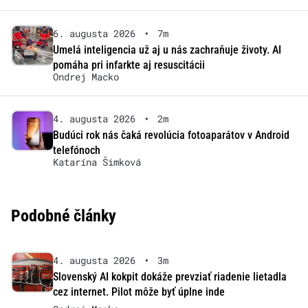
6. augusta 2026
•
7m
Umelá inteligencia už aj u nás zachraňuje životy. AI
pomáha pri infarkte aj resuscitácii
Ondrej Macko
4. augusta 2026
•
2m
Budúci rok nás čaká revolúcia fotoaparátov v Android
telefónoch
Katarína Šimková
Podobné články
4. augusta 2026
•
3m
Slovenský AI kokpit dokáže prevziať riadenie lietadla
cez internet. Pilot môže byť úplne inde