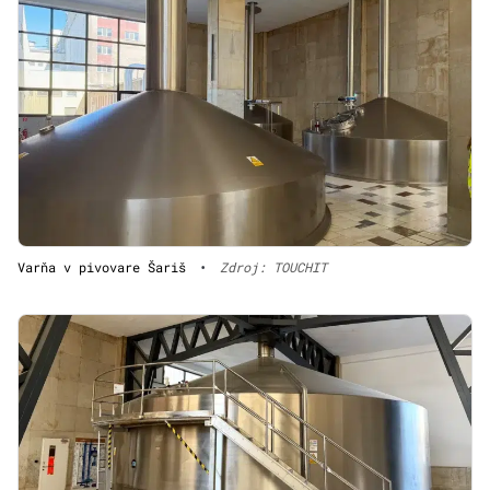
Varňa v pivovare Šariš
•
Zdroj: TOUCHIT