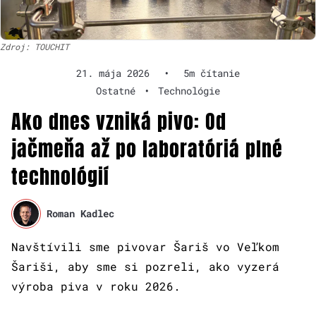
Zdroj: TOUCHIT
21. mája 2026
•
5m čítanie
Ostatné
•
Technológie
Ako dnes vzniká pivo: Od
jačmeňa až po laboratóriá plné
technológií
Roman Kadlec
Navštívili sme pivovar Šariš vo Veľkom
Šariši, aby sme si pozreli, ako vyzerá
výroba piva v roku 2026.