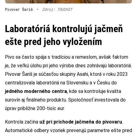
Pivovar Šariš
•
Zdroj: TOUCHIT
Laboratóriá kontrolujú jačmeň
ešte pred jeho vyložením
Pivo sa často spája s tradíciou a remeslom, avšak faktom
je, že veľkú úlohu pri jeho výrobe dnes zohrávajú laboratóriá.
Pivovar Šariš je súčasťou skupiny Asahi, ktorá v roku 2023
centralizovala laboratóriá na Slovensku a v Česku do
jedného moderného centra
, kde sa kontroluje kvalita
surovín aj finálneho produktu. Spoločnosť investovala do
úprav približne 200-tisíc eur.
Kontrola začína
už pri príchode jačmeňa do pivovaru
.
Automatické odbery vzoriek preverujú parametre ešte pred