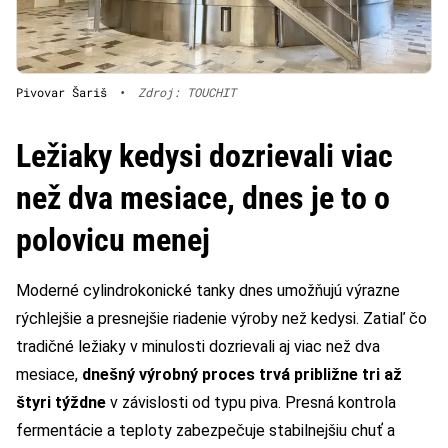
Pivovar Šariš
•
Zdroj: TOUCHIT
Ležiaky kedysi dozrievali viac
než dva mesiace, dnes je to o
polovicu menej
Moderné cylindrokonické tanky dnes umožňujú výrazne
rýchlejšie a presnejšie riadenie výroby než kedysi. Zatiaľ čo
tradičné ležiaky v minulosti dozrievali aj viac než dva
mesiace,
dnešný výrobný proces trvá približne tri až
štyri týždne
v závislosti od typu piva. Presná kontrola
fermentácie a teploty zabezpečuje stabilnejšiu chuť a