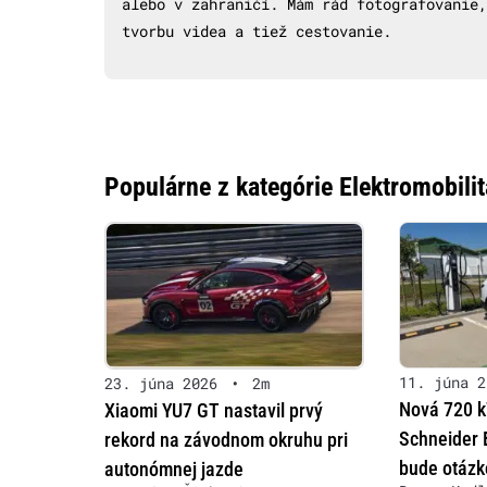
alebo v zahraničí. Mám rád fotografovanie,
tvorbu videa a tiež cestovanie.
Populárne z kategórie Elektromobilit
11. júna 2
23. júna 2026
•
2m
Nová 720 k
Xiaomi YU7 GT nastavil prvý
Schneider E
rekord na závodnom okruhu pri
bude otázk
autonómnej jazde