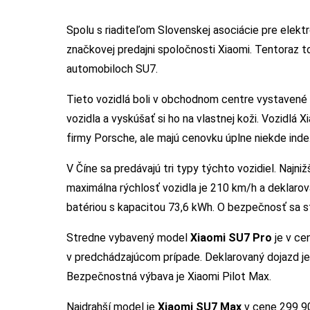
Spolu s riaditeľom Slovenskej asociácie pre elektr
značkovej predajni spoločnosti Xiaomi. Tentoraz t
automobiloch SU7.
Tieto vozidlá boli v obchodnom centre vystavené 
vozidla a vyskúšať si ho na vlastnej koži. Vozidlá
firmy Porsche, ale majú cenovku úplne niekde inde
V Číne sa predávajú tri typy týchto vozidiel. Najni
maximálna rýchlosť vozidla je 210 km/h a deklaro
batériou s kapacitou 73,6 kWh. O bezpečnosť sa s
Stredne vybavený model
Xiaomi SU7 Pro
je v ce
v predchádzajúcom prípade. Deklarovaný dojazd j
Bezpečnostná výbava je Xiaomi Pilot Max.
Najdrahší model je
Xiaomi SU7 Max
v cene 299 90