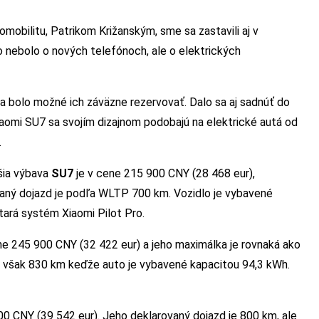
omobilitu, Patrikom Križanským, sme sa zastavili aj v
o nebolo o nových telefónoch, ale o elektrických
a bolo možné ich záväzne rezervovať. Dalo sa aj sadnúť do
 Xiaomi SU7 sa svojím dizajnom podobajú na elektrické autá od
.
žšia výbava
SU7
je v cene 215 900 CNY (28 468 eur),
vaný dojazd je podľa WLTP 700 km. Vozidlo je vybavené
tará systém Xiaomi Pilot Pro.
ne 245 900 CNY (32 422 eur) a jeho maximálka je rovnaká ako
e však 830 km keďže auto je vybavené kapacitou 94,3 kWh.
0 CNY (39 542 eur). Jeho deklarovaný dojazd je 800 km, ale