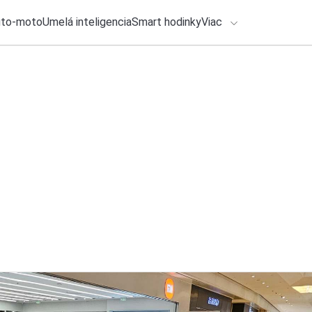
uto-moto
Umelá inteligencia
Smart hodinky
Viac
HLO BY VÁS ZAUJÍMAŤ
lačové správy
27. júla 2026
•
3m
ADÁVANIA
Takto vyzerajú nov
Michal Reiter
Zadajte frázu pre vyhľadanie