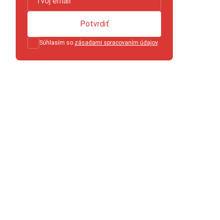
Potvrdiť
Súhlasím so
zásadami spracovaním údajov
.