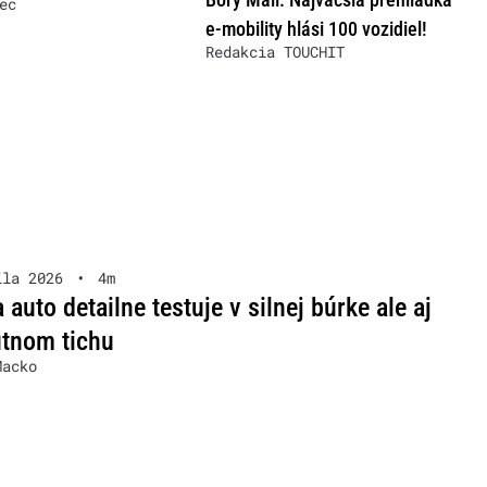
ec
e-mobility hlási 100 vozidiel!
Redakcia TOUCHIT
íla 2026
•
4m
 auto detailne testuje v silnej búrke ale aj
útnom tichu
Macko