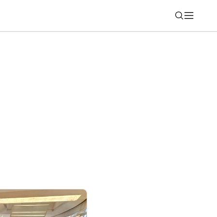
Nájsť
é eurobankovky. Môžete za ne hlasovať