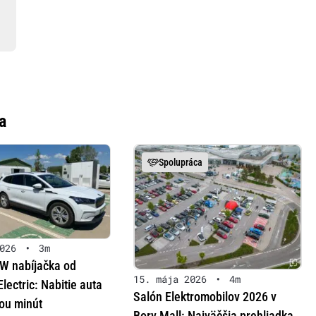
a
Spolupráca
026
•
3m
W nabíjačka od
15. mája 2026
•
4m
lectric: Nabitie auta
Salón Elektromobilov 2026 v
ou minút
Bory Mall: Najväčšia prehliadka