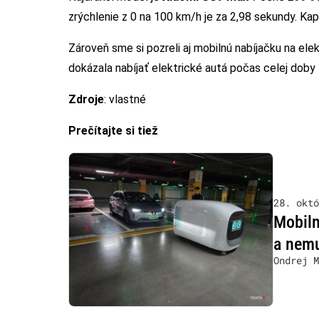
zrýchlenie z 0 na 100 km/h je za 2,98 sekundy. Kap
Zároveň sme si pozreli aj mobilnú nabíjačku na elek
dokázala nabíjať elektrické autá počas celej doby
Zdroje
: vlastné
Prečítajte si tiež
28. októ
Mobiln
a nemu
Ondrej M