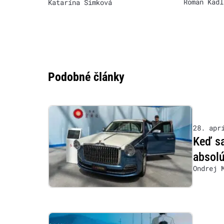
Roman Kadl
Katarína Šimková
Podobné články
28. apr
Keď sa
absol
Ondrej 