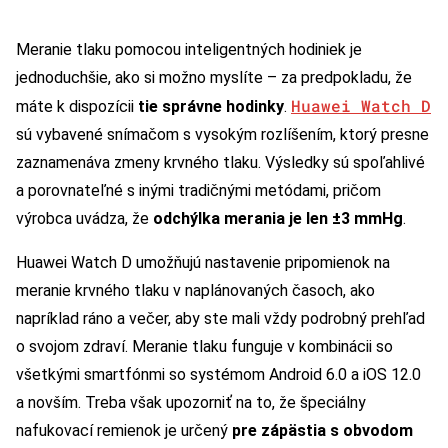
Meranie tlaku pomocou inteligentných hodiniek je
jednoduchšie, ako si možno myslíte – za predpokladu, že
Huawei Watch D
máte k dispozícii
tie správne hodinky
.
sú vybavené snímačom s vysokým rozlíšením, ktorý presne
zaznamenáva zmeny krvného tlaku. Výsledky sú spoľahlivé
a porovnateľné s inými tradičnými metódami, pričom
výrobca uvádza, že
odchýlka merania je len ±3 mmHg
.
Huawei Watch D umožňujú nastavenie pripomienok na
meranie krvného tlaku v naplánovaných časoch, ako
napríklad ráno a večer, aby ste mali vždy podrobný prehľad
o svojom zdraví. Meranie tlaku funguje v kombinácii so
všetkými smartfónmi so systémom Android 6.0 a iOS 12.0
a novším. Treba však upozorniť na to, že špeciálny
nafukovací remienok je určený
pre zápästia s obvodom