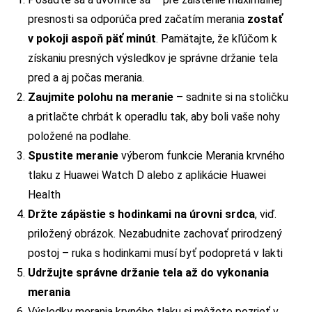
presnosti sa odporúča pred začatím merania
zostať
v pokoji aspoň päť minút
. Pamätajte, že kľúčom k
získaniu presných výsledkov je správne držanie tela
pred a aj počas merania.
Zaujmite polohu na meranie
– sadnite si na stoličku
a pritlačte chrbát k operadlu tak, aby boli vaše nohy
položené na podlahe.
Spustite meranie
výberom funkcie Merania krvného
tlaku z Huawei Watch D alebo z aplikácie Huawei
Health
Držte zápästie s hodinkami na úrovni srdca
, viď.
priložený obrázok. Nezabudnite zachovať prirodzený
postoj – ruka s hodinkami musí byť podopretá v lakti
Udržujte správne držanie tela až do vykonania
merania
Výsledky merania krvného tlaku si môžete pozrieť v