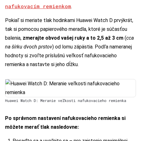
nafukovacím remienkom
.
Pokiaľ si meriate tlak hodinkami Huawei Watch D prvýkrát,
tak si pomocou papierového meradla, ktoré je súčasťou
balenia,
zmerajte obvod vašej ruky a to 2,5 až 3 cm
(
cca
na šírku dvoch prstov
) od lomu zápästia. Podľa nameranej
hodnoty si zvoľte príslušnú veľkosť nafukovacieho
remienka a nastavte si jeho dĺžku.
Huawei Watch D: Meranie veľkosti nafukovacieho remienka
Po správnom nastavení nafukovacieho remienka si
môžete merať tlak nasledovne:
Posaďte sa a uvoľnite sa – pre zaistenie maximálnej