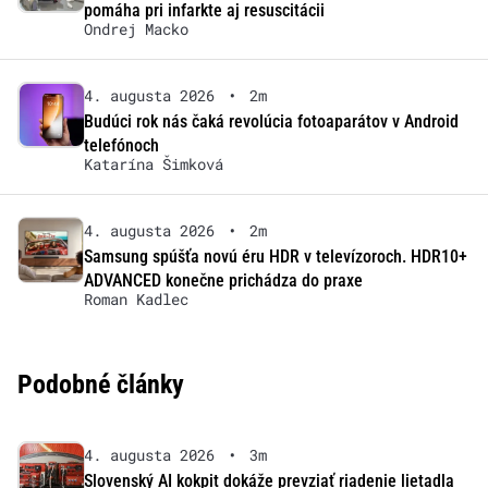
pomáha pri infarkte aj resuscitácii
Ondrej Macko
4. augusta 2026
•
2m
Budúci rok nás čaká revolúcia fotoaparátov v Android
telefónoch
Katarína Šimková
4. augusta 2026
•
2m
Samsung spúšťa novú éru HDR v televízoroch. HDR10+
ADVANCED konečne prichádza do praxe
Roman Kadlec
Podobné články
4. augusta 2026
•
3m
Slovenský AI kokpit dokáže prevziať riadenie lietadla