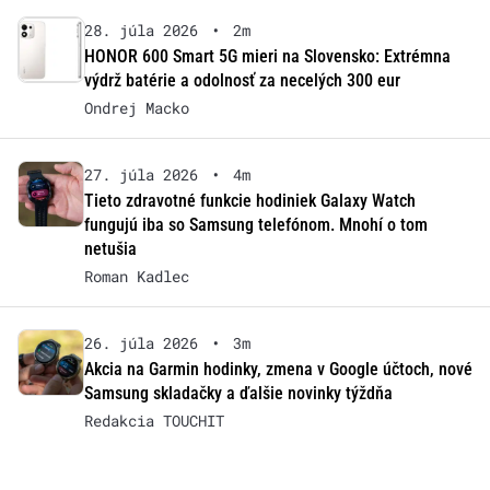
28. júla 2026
•
2m
HONOR 600 Smart 5G mieri na Slovensko: Extrémna
výdrž batérie a odolnosť za necelých 300 eur
Ondrej Macko
27. júla 2026
•
4m
Tieto zdravotné funkcie hodiniek Galaxy Watch
fungujú iba so Samsung telefónom. Mnohí o tom
netušia
Roman Kadlec
26. júla 2026
•
3m
Akcia na Garmin hodinky, zmena v Google účtoch, nové
Samsung skladačky a ďalšie novinky týždňa
Redakcia TOUCHIT