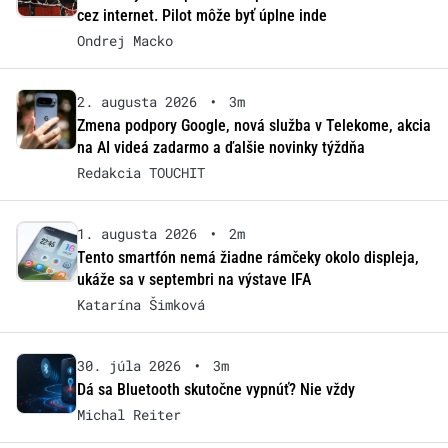
cez internet. Pilot môže byť úplne inde
Ondrej Macko
2. augusta 2026
•
3m
Zmena podpory Google, nová služba v Telekome, akcia
na AI videá zadarmo a ďalšie novinky týždňa
Redakcia TOUCHIT
1. augusta 2026
•
2m
Tento smartfón nemá žiadne rámčeky okolo displeja,
ukáže sa v septembri na výstave IFA
Katarína Šimková
30. júla 2026
•
3m
Dá sa Bluetooth skutočne vypnúť? Nie vždy
Michal Reiter