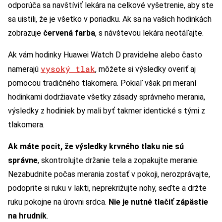
odporúča sa navštíviť lekára na celkové vyšetrenie, aby ste
sa uistili, že je všetko v poriadku. Ak sa na vašich hodinkách
zobrazuje
červená farba
, s návštevou lekára neotáľajte.
Ak vám hodinky Huawei Watch D pravidelne alebo často
vysoký tlak
namerajú
, môžete si výsledky overiť aj
pomocou tradičného tlakomera. Pokiaľ však pri meraní
hodinkami dodržiavate všetky zásady správneho merania,
výsledky z hodiniek by mali byť takmer identické s tými z
tlakomera.
Ak máte pocit, že výsledky krvného tlaku nie sú
správne
, skontrolujte držanie tela a zopakujte meranie.
Nezabudnite počas merania zostať v pokoji, nerozprávajte,
podoprite si ruku v lakti, neprekrižujte nohy, seďte a držte
ruku pokojne na úrovni srdca.
Nie je nutné tlačiť zápästie
na hrudník
.