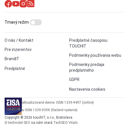
Tmavý režim
O nás / Kontakt
Predplatné časopisu
TOUCHIT
Pre inzerentov
Podmienky používania webu
BrandIT
Podmienky predaja
Predplatné
predplatného
GDPR
Nastavenia cookies
aktualizované denne: ISSN 1339-9497 (online)
a ISSN 1339-939X (tlačené vydanie)
Copyright © 2026 touchIT, s.r.o., Bratislava.
O
technické SEO
sa nám stará
TechSEO Vitals
.