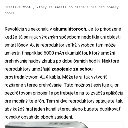
Creative Woof3, ktorý sa zmestí do dlane a hrá nad pomery
dobre
Revolúcia sa nekonala v
akumulátoroch
. Je to prirodzené
keďže tá sa nijak výrazným spôsobom nedotkla ani oblasti
smartfónov. Ak je reproduktor veľký, výrobca tam môže
umiestniť napríklad 6000 mAh akumulátor, ktorý umožní
prehrávanie hudby zhruba po dobu ôsmich hodín. Niektoré
reproduktory umožňujú
zapojenie za sebou
prostredníctvom AUX kábla. Môžete si tak vytvoriť
rozšírené stereo prehrávanie. Táto možnosť existuje aj pri
bezdrôtovom pripojení a potrebujete na to zväčša aplikáciu
pre mobilný telefón. Tam si dva reproduktory spárujete tak,
aby každý hral jeden kanál sterea alebo budete duplikovať
rovnaký obsah do oboch zariadení.