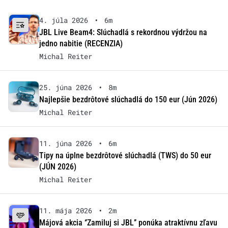
4. júla 2026
•
6m
JBL Live Beam4: Slúchadlá s rekordnou výdržou na
jedno nabitie (RECENZIA)
Michal Reiter
25. júna 2026
•
8m
Najlepšie bezdrôtové slúchadlá do 150 eur (Jún 2026)
Michal Reiter
11. júna 2026
•
6m
Tipy na úplne bezdrôtové slúchadlá (TWS) do 50 eur
(JÚN 2026)
Michal Reiter
11. mája 2026
•
2m
Májová akcia ‘’Zamiluj si JBL’’ ponúka atraktívnu zľavu