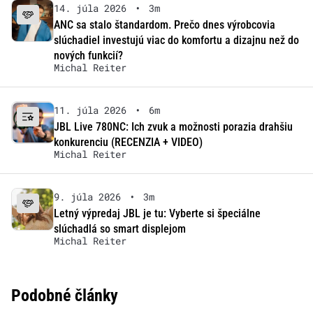
14. júla 2026
•
3m
ANC sa stalo štandardom. Prečo dnes výrobcovia
slúchadiel investujú viac do komfortu a dizajnu než do
nových funkcií?
Michal Reiter
11. júla 2026
•
6m
JBL Live 780NC: Ich zvuk a možnosti porazia drahšiu
konkurenciu (RECENZIA + VIDEO)
Michal Reiter
9. júla 2026
•
3m
Letný výpredaj JBL je tu: Vyberte si špeciálne
slúchadlá so smart displejom
Michal Reiter
Podobné články