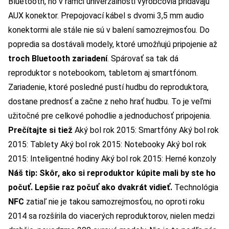
Bluetooth, no v rámci univerzálnosti výrobcovia pridávajú
AUX konektor. Prepojovací kábel s dvomi 3,5 mm audio
konektormi ale stále nie sú v balení samozrejmosťou. Do
popredia sa dostávali modely, ktoré umožňujú pripojenie až
troch Bluetooth zariadení
. Spárovať sa tak dá
reproduktor s notebookom, tabletom aj smartfónom.
Zariadenie, ktoré posledné pustí hudbu do reproduktora,
dostane prednosť a začne z neho hrať hudbu. To je veľmi
užitočné pre celkové pohodlie a jednoduchosť pripojenia.
Prečítajte si tiež
Aký bol rok 2015: Smartfóny
Aký bol rok
2015: Tablety
Aký bol rok 2015: Notebooky
Aký bol rok
2015: Inteligentné hodiny
Aký bol rok 2015: Herné konzoly
Náš tip: Skôr, ako si reproduktor kúpite mali by ste ho
počuť. Lepšie raz počuť ako dvakrát vidieť.
Technológia
NFC
zatiaľ nie je takou samozrejmosťou, no oproti roku
2014 sa rozšírila do viacerých reproduktorov, nielen medzi