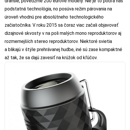
drahšie, povedzme 200 eurové modely. Nie je to podľa nás
podstatná technológia, no posúva režim párovania na
úroveň vhodnú pre absolútneho technologického
začiatočníka. V roku 2015 sa čoraz viac začali objavovať
dizajnové skvosty v na poli malých mono reproduktorov aj
rozmernejších stereo reproduktorov. Niektoré svietia
a blikajú v štýle prehrávanej hudbe, iné sú zase kompaktné
až tak, že sa dajú zavesiť na krúžok od kľúčov.