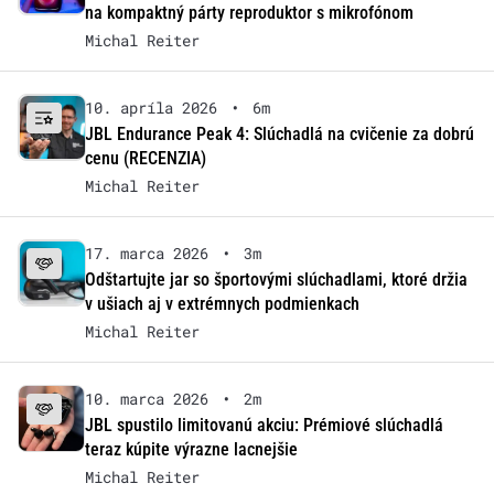
na kompaktný párty reproduktor s mikrofónom
Michal Reiter
10. apríla 2026
•
6m
JBL Endurance Peak 4: Slúchadlá na cvičenie za dobrú
cenu (RECENZIA)
Michal Reiter
17. marca 2026
•
3m
Odštartujte jar so športovými slúchadlami, ktoré držia
v ušiach aj v extrémnych podmienkach
Michal Reiter
10. marca 2026
•
2m
JBL spustilo limitovanú akciu: Prémiové slúchadlá
teraz kúpite výrazne lacnejšie
Michal Reiter