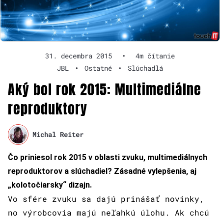
31. decembra 2015
•
4m čítanie
JBL
•
Ostatné
•
Slúchadlá
Aký bol rok 2015: Multimediálne
reproduktory
Michal Reiter
Čo priniesol rok 2015 v oblasti zvuku, multimediálnych
reproduktorov a slúchadiel? Zásadné vylepšenia, aj
„kolotočiarsky“ dizajn.
Vo sfére zvuku sa dajú prinášať novinky,
no výrobcovia majú neľahkú úlohu. Ak chcú