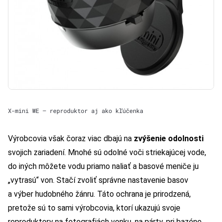
X-mini WE – reproduktor aj ako kľúčenka
Výrobcovia však čoraz viac dbajú na
zvýšenie odolnosti
svojich zariadení. Mnohé sú odolné voči striekajúcej vode,
do iných môžete vodu priamo naliať a basové meniče ju
„vytrasú“ von. Stačí zvoliť správne nastavenie basov
a výber hudobného žánru. Táto ochrana je prirodzená,
pretože sú to sami výrobcovia, ktorí ukazujú svoje
reproduktory na fotografiách vonku, na párty, pri bazéne.