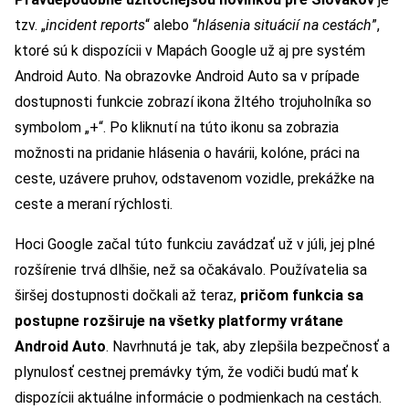
tzv. „
incident reports
“ alebo “
hlásenia situácií na cestách
”,
ktoré sú k dispozícii v Mapách Google už aj pre systém
Android Auto. Na obrazovke Android Auto sa v prípade
dostupnosti funkcie zobrazí ikona žltého trojuholníka so
symbolom „+“. Po kliknutí na túto ikonu sa zobrazia
možnosti na pridanie hlásenia o havárii, kolóne, práci na
ceste, uzávere pruhov, odstavenom vozidle, prekážke na
ceste a meraní rýchlosti.
Hoci Google začal túto funkciu zavádzať už v júli, jej plné
rozšírenie trvá dlhšie, než sa očakávalo. Používatelia sa
širšej dostupnosti dočkali až teraz,
pričom funkcia sa
postupne rozširuje na všetky platformy vrátane
Android Auto
. Navrhnutá je tak, aby zlepšila bezpečnosť a
plynulosť cestnej premávky tým, že vodiči budú mať k
dispozícii aktuálne informácie o podmienkach na cestách.