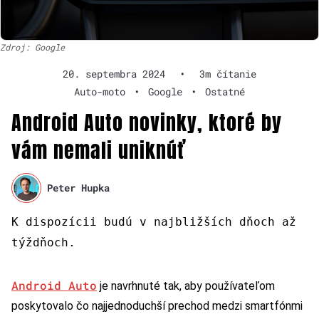
Zdroj: Google
20. septembra 2024
•
3m čítanie
Auto-moto
•
Google
•
Ostatné
Android Auto novinky, ktoré by
vám nemali uniknúť
Peter Hupka
K dispozícii budú v najbližších dňoch až
týždňoch.
Android Auto
je navrhnuté tak, aby používateľom
poskytovalo čo najjednoduchší prechod medzi smartfónmi