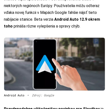
niektorých regiónoch Európy. Používatelia môžu odteraz
vďaka novej funkcii v Mapách Google ľahšie nájsť tieto
nabíjacie stanice. Beta verzia
Android Auto 12.9 okrem
toho
prináša rôzne vylepšenia a opravy chýb.
Android Auto
•
Zdroj: Google
Pravdepodobne užitočnejšou novinkou pre Slovákov
je