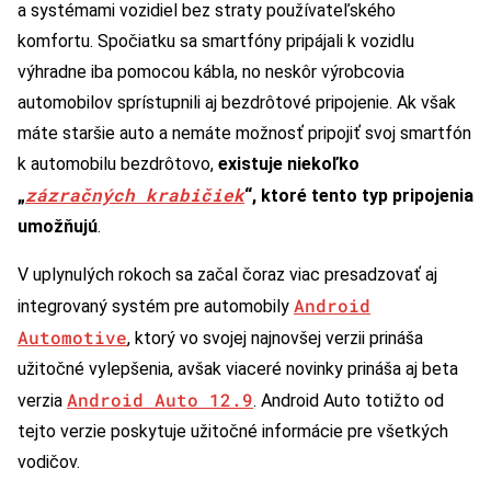
a systémami vozidiel bez straty používateľského
komfortu. Spočiatku sa smartfóny pripájali k vozidlu
výhradne iba pomocou kábla, no neskôr výrobcovia
automobilov sprístupnili aj bezdrôtové pripojenie. Ak však
máte staršie auto a nemáte možnosť pripojiť svoj smartfón
k automobilu bezdrôtovo,
existuje niekoľko
zázračných krabičiek
„
“, ktoré tento typ pripojenia
umožňujú
.
V uplynulých rokoch sa začal čoraz viac presadzovať aj
Android
integrovaný systém pre automobily
Automotive
, ktorý vo svojej najnovšej verzii prináša
užitočné vylepšenia, avšak viaceré novinky prináša aj beta
Android Auto 12.9
verzia
. Android Auto totižto od
tejto verzie poskytuje užitočné informácie pre všetkých
vodičov.