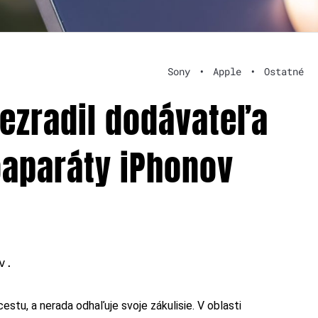
Sony
•
Apple
•
Ostatné
ezradil dodávateľa
oaparáty iPhonov
v.
estu, a nerada odhaľuje svoje zákulisie. V oblasti