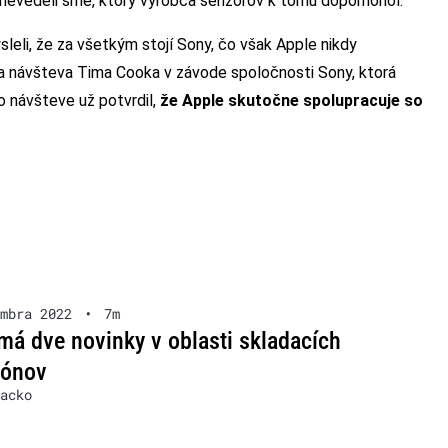
 nevedeli sme, ktorý výrobca senzorov k tomu dopomohol.
sleli, že za všetkým stojí Sony, čo však Apple nikdy
vna návšteva Tima Cooka v závode spoločnosti Sony, ktorá
 návšteve už potvrdil,
že Apple skutočne spolupracuje so
mbra 2022
•
7m
á dve novinky v oblasti skladacích
fónov
acko