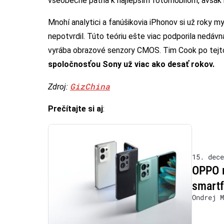
všeobecne patria k najlepším fotomobilom, avšak
Mnohí analytici a fanúšikovia iPhonov si už roky my
nepotvrdil. Túto teóriu ešte viac podporila nedá
vyrába obrazové senzory CMOS. Tim Cook po tejto
spoločnosťou Sony už viac ako desať rokov.
GizChina
Zdroj:
Prečítajte si aj
:
15. dece
OPPO m
smart
Ondrej M