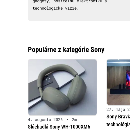
gadgety, nositeľnú elektroniku a
technologické vízie.
Populárne z kategórie Sony
27. mája 2
Sony Bravi
4. augusta 2026
•
2m
technológia
Slúchadlá Sony WH-1000XM6