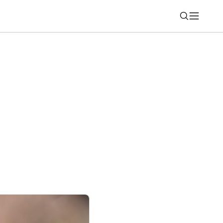
Nájsť
kupné správanie Slovákov: Predaj
 strojnásobil