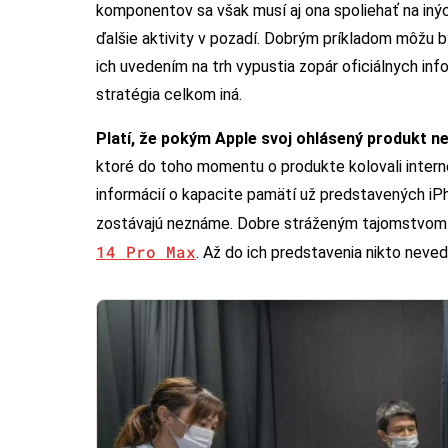
komponentov sa však musí aj ona spoliehať na inýc
ďalšie aktivity v pozadí. Dobrým príkladom môžu b
ich uvedením na trh vypustia zopár oficiálnych inf
stratégia celkom iná.
Platí, že pokým Apple svoj ohlásený produkt n
ktoré do toho momentu o produkte kolovali intern
informácií o kapacite pamätí už predstavených iP
zostávajú neznáme. Dobre stráženým tajomstvom 
14 Pro Max
. Až do ich predstavenia nikto neve