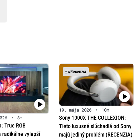
Recenzia
19. mája 2026
•
10m
Sony 1000X THE COLLEXION:
026
•
8m
a: True RGB
Tieto luxusné slúchadlá od Sony
 radikálne vylepší
majú jediný problém (RECENZIA)