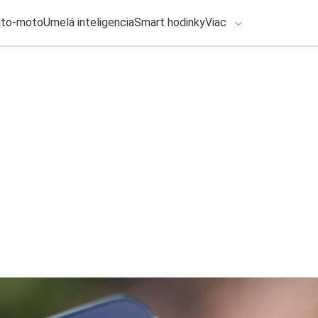
uto-moto
Umelá inteligencia
Smart hodinky
Viac
HLO BY VÁS ZAUJÍMAŤ
lačové správy
1. augusta 2026
•
3m
ADÁVANIA
Horúčavy menia ná
klimatizácií takmer
Zadajte frázu pre vyhľadanie
Ondrej Macko