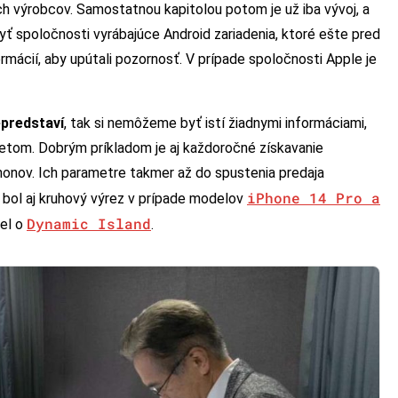
h výrobcov. Samostatnou kapitolou potom je už iba vývoj, a
yť spoločnosti vyrábajúce Android zariadenia, ktoré ešte pred
ormácií, aby upútali pozornosť. V prípade spoločnosti Apple je
epredstaví
, tak si nemôžeme byť istí žiadnymi informáciami,
etom. Dobrým príkladom je aj každoročné získavanie
honov. Ich parametre takmer až do spustenia predaja
iPhone 14 Pro a
bol aj kruhový výrez v prípade modelov
Dynamic Island
del o
.