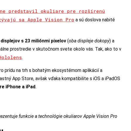
ne predstavil okuliare pre rozšírenú
zývajú sa Apple Vision Pro
a sú doslova nabité
isplejov s 23 miliónmi pixelov
(
oba displeje dokopy
) a
tuálne prostredie v skutočnom svete okolo vás. Tak, ako to v
Hololens
.
 Pro prídu na trh s bohatým ekosystémom aplikácií a
lastný App Store, avšak vďaka kompatibilite s iOS a iPadOS
pre iPhone a iPad
.
rezentuje funkcie a technológie okuliarov Apple Vision Pro