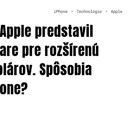
iPhone
•
Technológie
•
Apple
 Apple predstavil
iare pre rozšírenú
olárov. Spôsobia
hone?