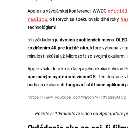
oficiál
Apple na vývojárskej konferencii WWDC
realitu
Na
, o ktorých sa špekulovalo dlhé roky.
technológiami.
Ich základom je
dvojica zaoblených micro-OLED d
rozlíšením 4K pre každé oko
, ktoré vytvoria vir
minulosti skúšal už Microsoft so svojimi okuliarmi
Apple však ide o krok ďalej a jeho okuliare Vision
operačným systémom visionOS
. Ten dostane v
budú na okuliaroch
fungovať státisíce aplikácií 
https://www.youtube.com/watch?v=TX9qSaGXFyg
Pozrite si 10-minútové video od Applu, ktoré p