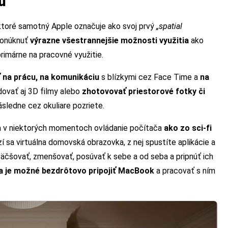
u
, ktoré samotný Apple označuje ako svoj prvý
„spatial
 ponúknuť
výrazne všestrannejšie možnosti využitia
ako
rimárne na pracovné využitie.
ť na prácu, na komunikáciu
s blízkymi cez Face Time a
na
dovať aj 3D filmy alebo
zhotovovať priestorové fotky či
následne cez okuliare pozriete.
la v niektorých momentoch ovládanie počítača
ako zo sci-fi
zí sa virtuálna domovská obrazovka, z nej spustíte aplikácie a
väčšovať, zmenšovať, posúvať k sebe a od seba a pripnúť ich
 je možné bezdrôtovo pripojiť MacBook
a pracovať s ním