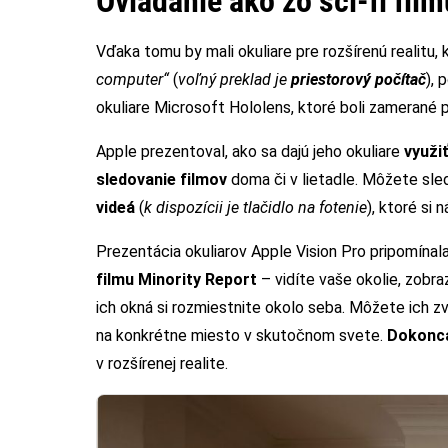
Ovládanie ako zo sci-fi film
Vďaka tomu by mali okuliare pre rozšírenú realitu
computer“
(
voľný preklad je
priestorový počítač
),
okuliare Microsoft Hololens, ktoré boli zamerané p
Apple prezentoval, ako sa dajú jeho okuliare
využi
sledovanie filmov
doma či v lietadle. Môžete sle
videá
(
k dispozícii je tlačidlo na fotenie
), ktoré si 
Prezentácia okuliarov Apple Vision Pro pripomína
filmu Minority Report
– vidíte vaše okolie, zobra
ich okná si rozmiestnite okolo seba. Môžete ich z
na konkrétne miesto v skutočnom svete.
Dokonca
v rozšírenej realite.