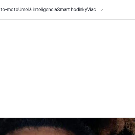
uto-moto
Umelá inteligencia
Smart hodinky
Viac
HLO BY VÁS ZAUJÍMAŤ
lačové správy
28. júla 2026
•
2m
Koľko budú stáť sm
ADÁVANIA
si priplatíme
Zadajte frázu pre vyhľadanie
Katarína Šimková