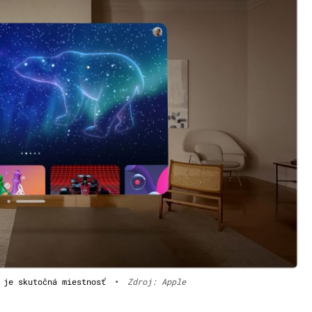
 je skutočná miestnosť
•
Zdroj: Apple