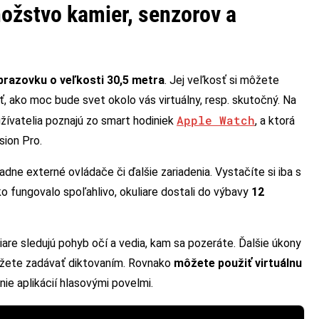
ožstvo kamier, senzorov a
obrazovku o veľkosti 30,5 metra
. Jej veľkosť si môžete
, ako moc bude svet okolo vás virtuálny, resp. skutočný. Na
Apple Watch
užívatelia poznajú zo smart hodiniek
, a ktorá
sion Pro.
adne externé ovládače či ďalšie zariadenia. Vystačíte si iba s
ko fungovalo spoľahlivo, okuliare dostali do výbavy
12
iare sledujú pohyb očí a vedia, kam sa pozeráte. Ďalšie úkony
ôžete zadávať diktovaním. Rovnako
môžete použiť virtuálnu
ie aplikácií hlasovými povelmi.