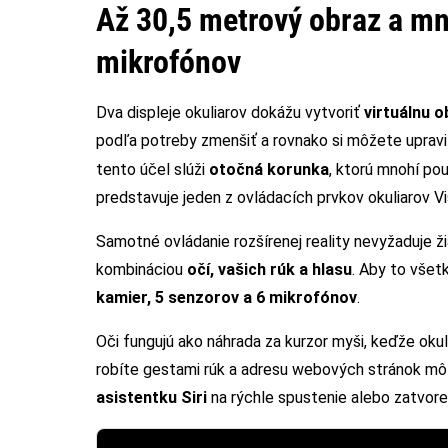
Až 30,5 metrový obraz a mn
mikrofónov
Dva displeje okuliarov dokážu vytvoriť
virtuálnu 
podľa potreby zmenšiť a rovnako si môžete upraviť
tento účel slúži
otočná korunka
, ktorú mnohí po
predstavuje jeden z ovládacích prvkov okuliarov Vi
Samotné ovládanie rozšírenej reality nevyžaduje ži
kombináciou
očí, vašich rúk a hlasu
. Aby to všet
kamier, 5 senzorov a 6 mikrofónov
.
Oči fungujú ako náhrada za kurzor myši, keďže okul
robíte gestami rúk a adresu webových stránok m
asistentku Siri
na rýchle spustenie alebo zatvoren