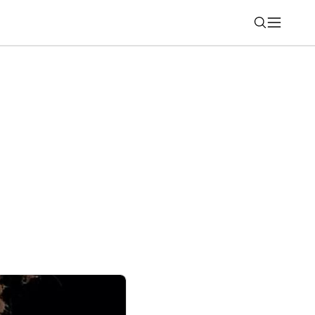
Nájsť
artfóny série REDMI Note 17? Za novinky