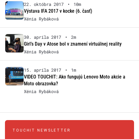
22. októbra 2017
•
10m
Výstava IFA 2017 v kocke (6. časť)
Xénia Rybáková
30. apríla 2017
•
2m
Girl’s Day v Atose bol v znamení virtuálnej reality
Xénia Rybáková
15. apríla 2017
•
1m
VIDEO TOUCHIT: Ako fungujú Lenovo Moto akcie a
Moto obrazovka?
Xénia Rybáková
TOUCHIT NEWSLETTER