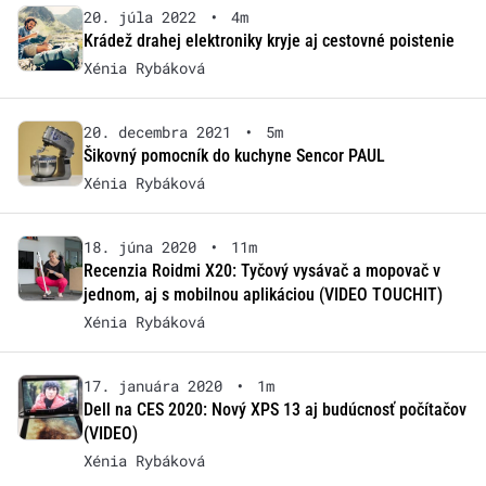
20. júla 2022
•
4m
Krádež drahej elektroniky kryje aj cestovné poistenie
Xénia Rybáková
20. decembra 2021
•
5m
Šikovný pomocník do kuchyne Sencor PAUL
Xénia Rybáková
18. júna 2020
•
11m
Recenzia Roidmi X20: Tyčový vysávač a mopovač v
jednom, aj s mobilnou aplikáciou (VIDEO TOUCHIT)
Xénia Rybáková
17. januára 2020
•
1m
Dell na CES 2020: Nový XPS 13 aj budúcnosť počítačov
(VIDEO)
Xénia Rybáková