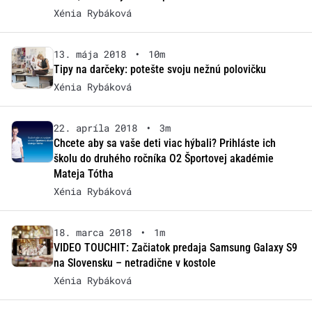
Xénia Rybáková
13. mája 2018
•
10m
Tipy na darčeky: potešte svoju nežnú polovičku
Xénia Rybáková
22. apríla 2018
•
3m
Chcete aby sa vaše deti viac hýbali? Prihláste ich
školu do druhého ročníka O2 Športovej akadémie
Mateja Tótha
Xénia Rybáková
18. marca 2018
•
1m
VIDEO TOUCHIT: Začiatok predaja Samsung Galaxy S9
na Slovensku – netradične v kostole
Xénia Rybáková