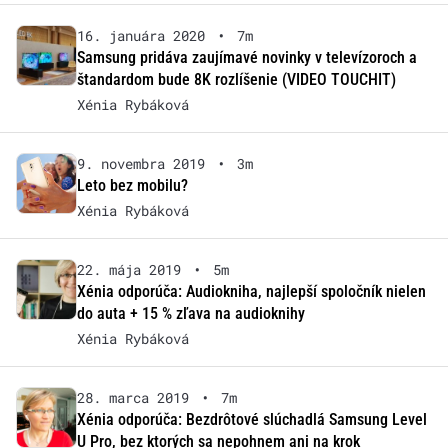
16. januára 2020
•
7m
Samsung pridáva zaujímavé novinky v televízoroch a
štandardom bude 8K rozlíšenie (VIDEO TOUCHIT)
Xénia Rybáková
9. novembra 2019
•
3m
Leto bez mobilu?
Xénia Rybáková
22. mája 2019
•
5m
Xénia odporúča: Audiokniha, najlepší spoločník nielen
do auta + 15 % zľava na audioknihy
Xénia Rybáková
28. marca 2019
•
7m
Xénia odporúča: Bezdrôtové slúchadlá Samsung Level
U Pro, bez ktorých sa nepohnem ani na krok