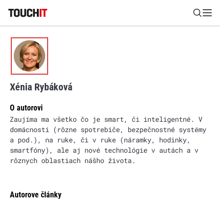
Nájsť
Všetko
Recenzie
Videá
Tipy, triky, návody
Tla
Xénia Rybáková
Výsledky vyhľadávania
O autorovi
Zaujíma ma všetko čo je smart, či inteligentné. V
Zadajte frázu pre vyhľadanie
domácnosti (rôzne spotrebiče, bezpečnostné systémy
a pod.), na ruke, či v ruke (náramky, hodinky,
smartfóny), ale aj nové technológie v autách a v
rôznych oblastiach nášho života.
Autorove články