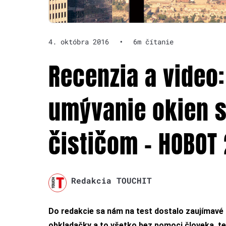
4. októbra 2016
•
6m čítanie
Recenzia a video
umývanie okien 
čističom – HOBOT
Redakcia TOUCHIT
Do redakcie sa nám na test dostalo zaujímavé r
obkladačky a to všetko bez pomoci človeka, t