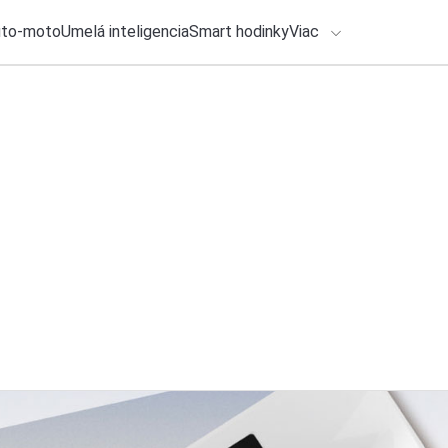
uto-moto
Umelá inteligencia
Smart hodinky
Viac
HLO BY VÁS ZAUJÍMAŤ
lačové správy
27. júla 2026
•
3m
ADÁVANIA
Takto vyzerajú nov
Michal Reiter
Zadajte frázu pre vyhľadanie