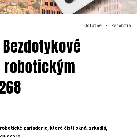
Ostatné
•
Recenzie
: Bezdotykové
s robotickým
 268
obotické zariadenie, ktoré čistí okná, zrkadlá,
eda skoro.