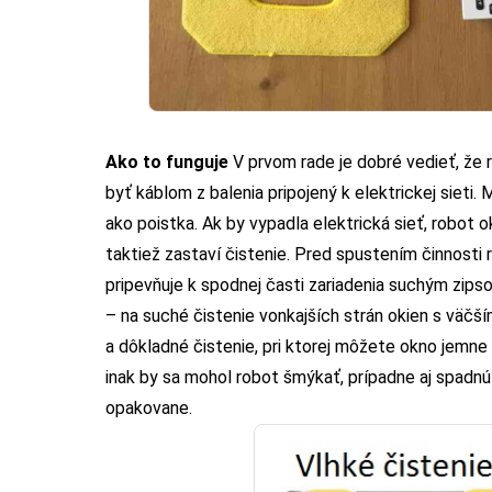
Ako to funguje
V prvom rade je dobré vedieť, že r
byť káblom z balenia pripojený k elektrickej sieti. M
ako poistka. Ak by vypadla elektrická sieť, robot
taktiež zastaví čistenie. Pred spustením činnosti r
pripevňuje k spodnej časti zariadenia suchým zipso
– na suché čistenie vonkajších strán okien s väčš
a dôkladné čistenie, pri ktorej môžete okno jemne 
inak by sa mohol robot šmýkať, prípadne aj spadnú
opakovane.