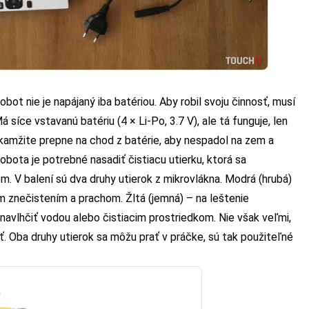
obot nie je napájaný iba batériou. Aby robil svoju činnosť, musí
á síce vstavanú batériu (4 × Li-Po, 3.7 V), ale tá funguje, len
 okamžite prepne na chod z batérie, aby nespadol na zem a
obota je potrebné nasadiť čistiacu utierku, ktorá sa
m. V balení sú dva druhy utierok z mikrovlákna. Modrá (hrubá)
ím znečistením a prachom. Žltá (jemná) – na leštenie
navlhčiť vodou alebo čistiacim prostriedkom. Nie však veľmi,
ť. Oba druhy utierok sa môžu prať v práčke, sú tak použiteľné