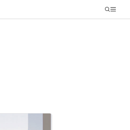
Nájsť
é eurobankovky. Môžete za ne hlasovať