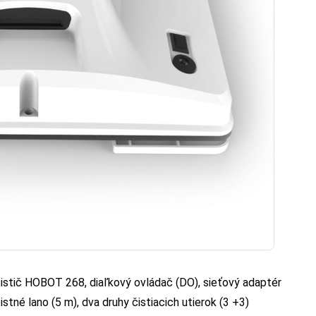
istič HOBOT 268, diaľkový ovládač (DO), sieťový adaptér
stné lano (5 m), dva druhy čistiacich utierok (3 +3)