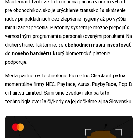
Mastercard tvrdí, že toto riešenia prináša viacero výhod
pre obchodníkov, ako je urýchlenie transakcií a skrátenie
radov pri pokladniach cez zlepšenie hygieny až po vyššiu
mieru zabezpečenia. Platobný systém je možné prepojiť s
vernostnými programami a personalizovanými ponukami. Na
druhej strane, faktom je, že
obchodníci musia investovať
do nového hardvéru
, ktorý biometrické platenie
podporuje.
Medzi partnerov technológie Biometric Checkout patria
momentálne firmy NEC, Payface, Aurus, PaybyFace, PopID
či Fujitsu Limited. Sami sme zvedaví, ako sa táto
technológia overí a či/kedy sa jej dočkáme aj na Slovensku.