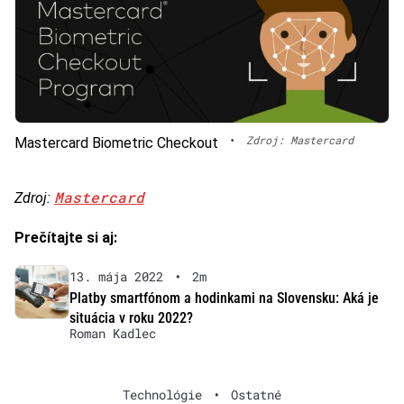
•
Zdroj: Mastercard
Mastercard Biometric Checkout
Mastercard
Zdroj:
Prečítajte si aj:
13. mája 2022
•
2m
Platby smartfónom a hodinkami na Slovensku: Aká je
situácia v roku 2022?
Roman Kadlec
Technológie
•
Ostatné