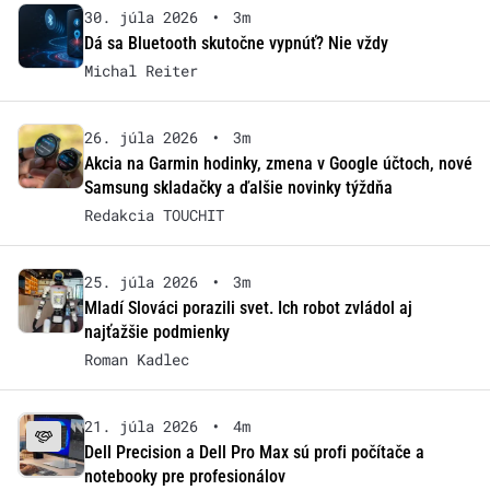
30. júla 2026
•
3m
Dá sa Bluetooth skutočne vypnúť? Nie vždy
Michal Reiter
26. júla 2026
•
3m
Akcia na Garmin hodinky, zmena v Google účtoch, nové
Samsung skladačky a ďalšie novinky týždňa
Redakcia TOUCHIT
25. júla 2026
•
3m
Mladí Slováci porazili svet. Ich robot zvládol aj
najťažšie podmienky
Roman Kadlec
21. júla 2026
•
4m
Dell Precision a Dell Pro Max sú profi počítače a
notebooky pre profesionálov