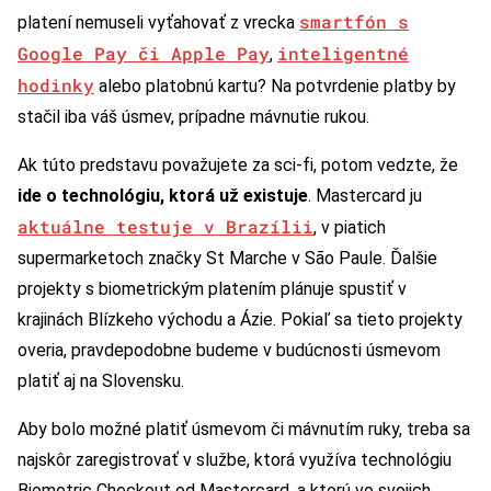
smartfón s
platení nemuseli vyťahovať z vrecka
Google Pay či Apple Pay
inteligentné
,
hodinky
alebo platobnú kartu? Na potvrdenie platby by
stačil iba váš úsmev, prípadne mávnutie rukou.
Ak túto predstavu považujete za sci-fi, potom vedzte, že
ide o technológiu, ktorá už existuje
. Mastercard ju
aktuálne testuje v Brazílii
, v piatich
supermarketoch značky St Marche v São Paule. Ďalšie
projekty s biometrickým platením plánuje spustiť v
krajinách Blízkeho východu a Ázie. Pokiaľ sa tieto projekty
overia, pravdepodobne budeme v budúcnosti úsmevom
platiť aj na Slovensku.
Aby bolo možné platiť úsmevom či mávnutím ruky, treba sa
najskôr zaregistrovať v službe, ktorá využíva technológiu
Biometric Checkout od Mastercard, a ktorú vo svojich