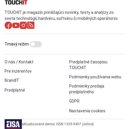
TOUCHIT je magazín prinášajúci novinky, testy a analýzy zo
sveta technológií, hardvéru, softvéru či mobilných operátorov.
Tmavý režim
O nás / Kontakt
Predplatné časopisu
TOUCHIT
Pre inzerentov
Podmienky používania webu
BrandIT
Podmienky predaja
Predplatné
predplatného
GDPR
Nastavenia cookies
aktualizované denne: ISSN 1339-9497 (online)