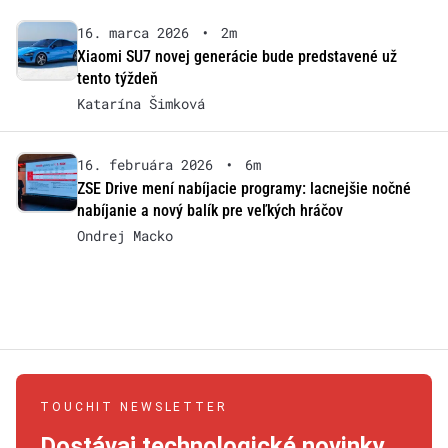
16. marca 2026
•
2m
Xiaomi SU7 novej generácie bude predstavené už
tento týždeň
Katarína Šimková
16. februára 2026
•
6m
ZSE Drive mení nabíjacie programy: lacnejšie nočné
nabíjanie a nový balík pre veľkých hráčov
Ondrej Macko
TOUCHIT NEWSLETTER
Dostávaj technologické novinky