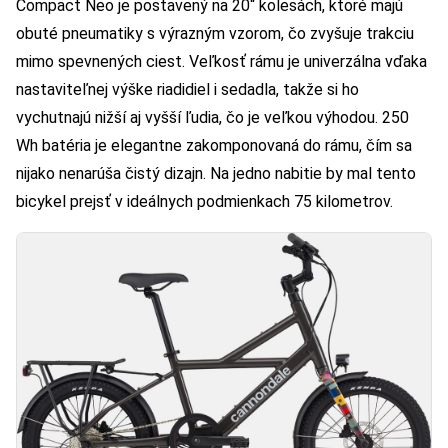
Compact Neo je postavený na 20“ kolesách, ktoré majú
obuté pneumatiky s výrazným vzorom, čo zvyšuje trakciu
mimo spevnených ciest. Veľkosť rámu je univerzálna vďaka
nastaviteľnej výške riadidiel i sedadla, takže si ho
vychutnajú nižší aj vyšší ľudia, čo je veľkou výhodou. 250
Wh batéria je elegantne zakomponovaná do rámu, čím sa
nijako nenarúša čistý dizajn. Na jedno nabitie by mal tento
bicykel prejsť v ideálnych podmienkach 75 kilometrov.