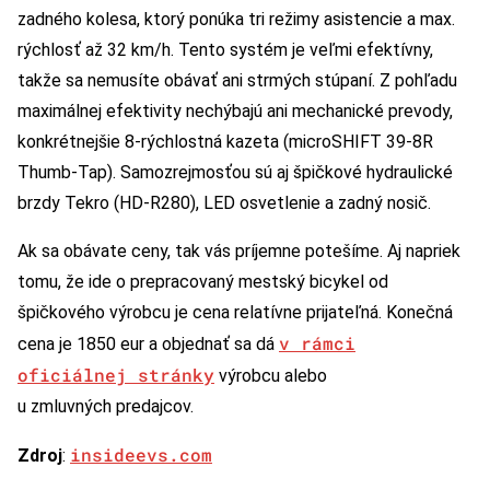
zadného kolesa, ktorý ponúka tri režimy asistencie a max.
rýchlosť až 32 km/h. Tento systém je veľmi efektívny,
takže sa nemusíte obávať ani strmých stúpaní. Z pohľadu
maximálnej efektivity nechýbajú ani mechanické prevody,
konkrétnejšie 8-rýchlostná kazeta (microSHIFT 39-8R
Thumb-Tap). Samozrejmosťou sú aj špičkové hydraulické
brzdy Tekro (HD-R280), LED osvetlenie a zadný nosič.
Ak sa obávate ceny, tak vás príjemne potešíme. Aj napriek
tomu, že ide o prepracovaný mestský bicykel od
špičkového výrobcu je cena relatívne prijateľná. Konečná
v rámci
cena je 1850 eur a objednať sa dá
oficiálnej stránky
výrobcu alebo
u zmluvných predajcov.
insideevs.com
Zdroj
: