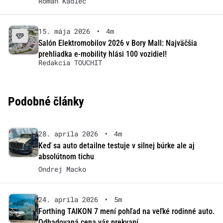
Roman Kadlec
15. mája 2026
•
4m
Salón Elektromobilov 2026 v Bory Mall: Najväčšia
prehliadka e-mobility hlási 100 vozidiel!
Redakcia TOUCHIT
Podobné články
28. apríla 2026
•
4m
Keď sa auto detailne testuje v silnej búrke ale aj
absolútnom tichu
Ondrej Macko
24. apríla 2026
•
5m
Forthing TAIKON 7 mení pohľad na veľké rodinné auto.
Odhadovaná cena vás prekvapí