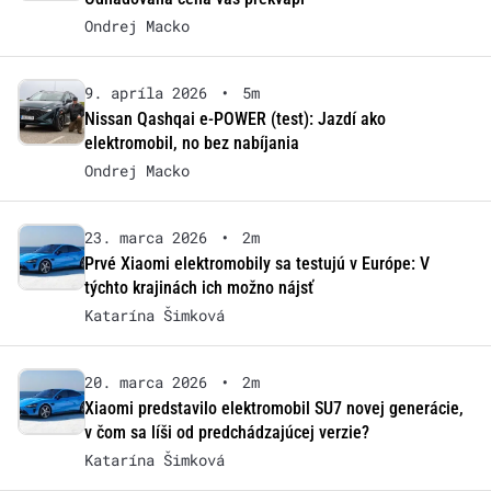
Ondrej Macko
9. apríla 2026
•
5m
Nissan Qashqai e-POWER (test): Jazdí ako
elektromobil, no bez nabíjania
Ondrej Macko
23. marca 2026
•
2m
Prvé Xiaomi elektromobily sa testujú v Európe: V
týchto krajinách ich možno nájsť
Katarína Šimková
20. marca 2026
•
2m
Xiaomi predstavilo elektromobil SU7 novej generácie,
v čom sa líši od predchádzajúcej verzie?
Katarína Šimková