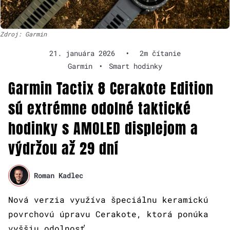
Zdroj: Garmin
21. januára 2026
•
2m čítanie
Garmin
•
Smart hodinky
Garmin Tactix 8 Cerakote Edition
sú extrémne odolné taktické
hodinky s AMOLED displejom a
výdržou až 29 dní
Roman Kadlec
Nová verzia využíva špeciálnu keramickú
povrchovú úpravu Cerakote, ktorá ponúka
vyššiu odolnosť.