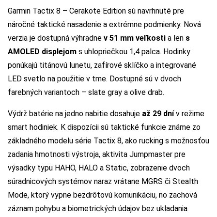
Garmin Tactix 8 – Cerakote Edition sú navrhnuté pre
náročné taktické nasadenie a extrémne podmienky. Nová
verzia je dostupná výhradne
v 51 mm veľkosti
a len
s
AMOLED displejom
s uhlopriečkou 1,4 palca. Hodinky
ponúkajú titánovú lunetu, zafírové sklíčko a integrované
LED svetlo na použitie v tme. Dostupné sú v dvoch
farebných variantoch – slate gray a olive drab.
Výdrž batérie na jedno nabitie dosahuje
až 29 dní
v režime
smart hodiniek. K dispozícii sú taktické funkcie známe zo
základného modelu série Tactix 8, ako rucking s možnosťou
zadania hmotnosti výstroja, aktivita Jumpmaster pre
výsadky typu HAHO, HALO a Static, zobrazenie dvoch
súradnicových systémov naraz vrátane MGRS či Stealth
Mode, ktorý vypne bezdrôtovú komunikáciu, no zachová
záznam pohybu a biometrických údajov bez ukladania