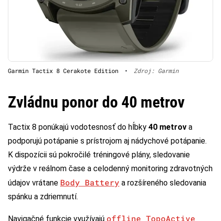
Garmin Tactix 8 Cerakote Edition
•
Zdroj: Garmin
Zvládnu ponor do 40 metrov
Tactix 8 ponúkajú vodotesnosť do hĺbky
40 metrov
a
podporujú potápanie s prístrojom aj nádychové potápanie.
K dispozícii sú pokročilé tréningové plány, sledovanie
výdrže v reálnom čase a celodenný monitoring zdravotných
Body Battery
údajov vrátane
a rozšíreného sledovania
spánku a zdriemnutí.
offline TopoActive
Navigačné funkcie využívajú