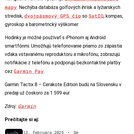
mapy
. Nechýba databáza golfových ihrísk a lyžiarskych
dvojpásmový GPS čip
SatIQ
stredísk,
so
, kompas,
gyroskop a barometrický výškomer.
Hodinky je možné používať s iPhonom aj Android
smartfónmi. Umožňujú telefonovanie priamo zo zápästia
vďaka vstavanému reproduktoru a mikrofónu, zobrazujú
notifikácie z telefónu a podporujú bezkontaktné platby
Garmin Pay
cez
.
Garmin Tactix 8 – Cerakote Edition budú na Slovensku v
predaji už čoskoro za 1 599 eur.
Garmin
Zdroj:
Prečítajte si aj:
13. februára 2025
•
3m