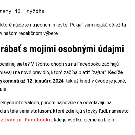
témy 46. týždňa.
, ktoré nájdete na jednom mieste. Pokiaľ vám nejaká dôležitá
te v našom redakčnom výbere.
rábať s mojimi osobnými údajmi
ociálnej siete? V týchto dňoch sa na Facebooku začínajú
ávajú na nové pravidlo, ktoré začína platiť “
zajtra
”.
Keďže
vykonaná až 12. januára 2024
, tak už hneď v úvode je jasné,
ule.
elných intervaloch, pričom najnovšie sa odvolávajú na
dia stále veria statusom, ktoré zdieľajú stovky ľudí, namiesto
užívania Facebooku
, kde je všetko čierne na bielo