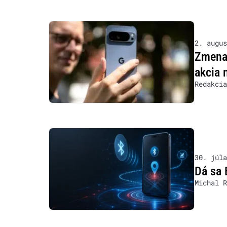
2. augus
Zmena 
akcia 
Redakcia
30. júla
Dá sa 
Michal R