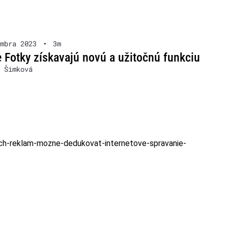
mbra 2023
•
3m
 Fotky získavajú novú a užitočnú funkciu
 Šimková
nych-reklam-mozne-dedukovat-internetove-spravanie-