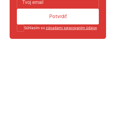
Potvrdiť
Súhlasím so
zásadami spracovaním údajov
.