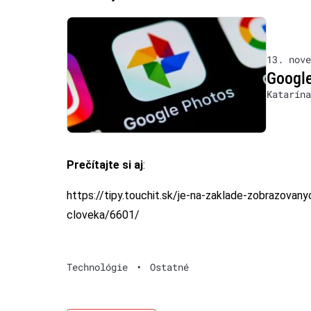
13. nove
Google
Katarína
Prečítajte si aj
:
https://tipy.touchit.sk/je-na-zaklade-zobrazova
cloveka/6601/
Technológie
•
Ostatné