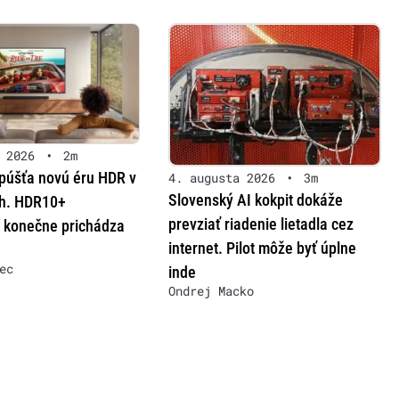
 2026
•
2m
úšťa novú éru HDR v
4. augusta 2026
•
3m
Slovenský AI kokpit dokáže
ch. HDR10+
prevziať riadenie lietadla cez
konečne prichádza
internet. Pilot môže byť úplne
ec
inde
Ondrej Macko