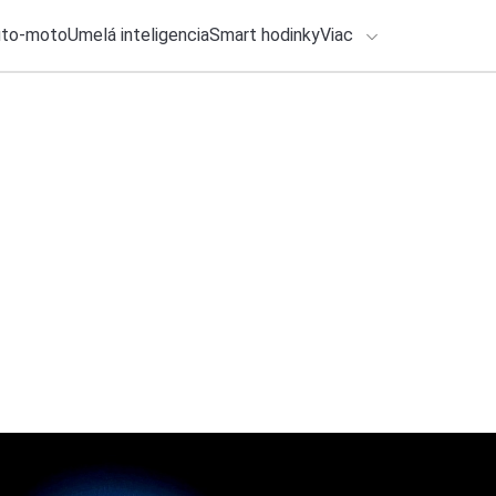
uto-moto
Umelá inteligencia
Smart hodinky
Viac
HLO BY VÁS ZAUJÍMAŤ
lačové správy
3. augusta 2026
•
2m
ADÁVANIA
Xiaomi potvrdilo 
desiatky eur
Zadajte frázu pre vyhľadanie
Katarína Šimková